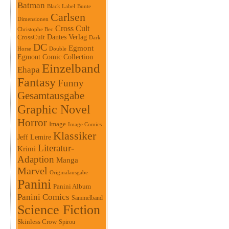
Batman
Black Label
Bunte
Carlsen
Dimensionen
Cross Cult
Christophe Bec
Dantes Verlag
CrossCult
Dark
DC
Egmont
Horse
Double
Egmont Comic Collection
Einzelband
Ehapa
Fantasy
Funny
Gesamtausgabe
Graphic Novel
Horror
Image
Image Comics
Klassiker
Jeff Lemire
Literatur-
Krimi
Adaption
Manga
Marvel
Originalausgabe
Panini
Panini Album
Panini Comics
Sammelband
Science Fiction
Skinless Crow
Spirou