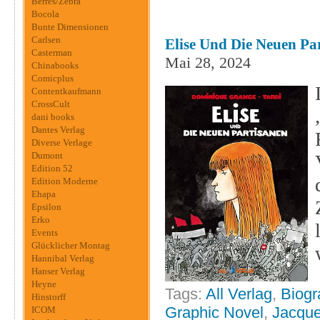
Berres/Zebra
Bocola
Bunte Dimensionen
Carlsen
Elise Und Die Neuen Par
Casterman
Mai 28, 2024
Chinabooks
Comicplus
Contentkaufmann
CrossCult
dani books
Dantes Verlag
Diverse Verlage
Dumont
Edition 52
Edition Moderne
Ehapa
Epsilon
Erko
Events
Glücklicher Montag
Hannibal Verlag
Hanser Verlag
Heyne
Tags:
All Verlag
,
Biogr
Hinstorff
Graphic Novel
,
Jacque
ICOM