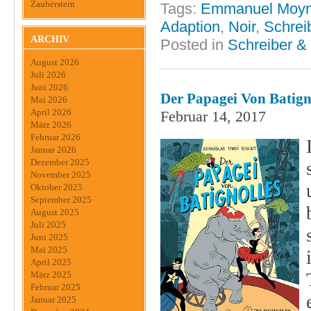
Zauberstern
Tags:
Emmanuel Moyn
Adaption
,
Noir
,
Schrei
ARCHIV
Posted in
Schreiber &
August 2026
Juli 2026
Juni 2026
Der Papagei Von Batigno
Mai 2026
April 2026
Februar 14, 2017
März 2026
Februar 2026
Januar 2026
Dezember 2025
November 2025
Oktober 2025
September 2025
August 2025
Juli 2025
Juni 2025
Mai 2025
April 2025
März 2025
Februar 2025
Januar 2025