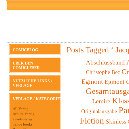
Posts Tagged ‘ Jacq
COMICBLOG
Abschlussband
A
ÜBER DEN
COMICLESER
Cr
Christophe Bec
Egmont
Egmont C
NÜTZLICHE LINKS /
VERLAGE
Gesamtausg
Klas
VERLAGE / KATEGORIEN
Lemire
Pa
All Verlag
Originalausgabe
Atrium Verlag
Fiction
avant-verlag
Skinless
bahoe books