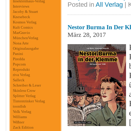
Insektenhaus-Verlag
Posted in
All Verlag
|
Interviews
Jacoby & Stuart
Knesebeck
Kosmos Verlag
Nestor Burma In Der K
Kult Comics
MarGravio
März 28, 2017
MünchenVerlag
Nona Arte
Originalausgabe
Panini
Piredda
Popcom
Reprodukt
riva Verlag
Salleck
Schreiber & Leser
Skinless Crow
Splitter Verlag
Tintentrinker Verlag
toonfish
Volk Verlag
Williams
Wißner
Zack Edition