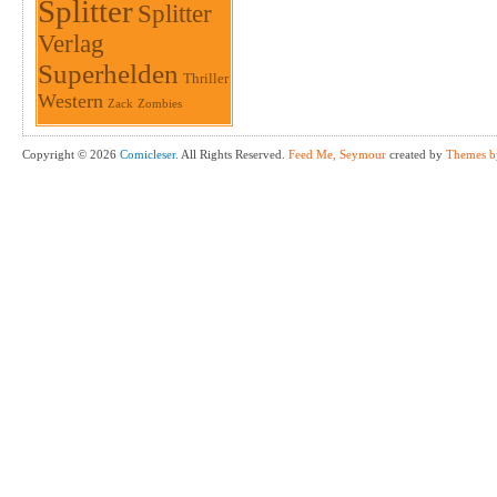
Splitter
Splitter
Verlag
Superhelden
Thriller
Western
Zack
Zombies
Copyright © 2026
Comicleser
. All Rights Reserved.
Feed Me, Seymour
created by
Themes b