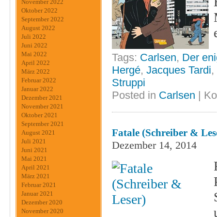
November 2022
Oktober 2022
September 2022
August 2022
Juli 2022
Juni 2022
Mai 2022
Tags:
Carlsen
,
Der en
April 2022
Hergé
,
Jacques Tardi
,
März 2022
Februar 2022
Struppi
Januar 2022
Posted in
Carlsen
|
Ko
Dezember 2021
November 2021
Oktober 2021
September 2021
Fatale (Schreiber & Les
August 2021
Juli 2021
Dezember 14, 2014
Juni 2021
Mai 2021
April 2021
März 2021
Februar 2021
Januar 2021
Dezember 2020
November 2020