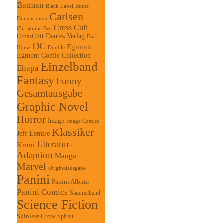
Batman
Black Label
Bunte
Carlsen
Dimensionen
Cross Cult
Christophe Bec
Dantes Verlag
CrossCult
Dark
DC
Egmont
Horse
Double
Egmont Comic Collection
Einzelband
Ehapa
Fantasy
Funny
Gesamtausgabe
Graphic Novel
Horror
Image
Image Comics
Klassiker
Jeff Lemire
Literatur-
Krimi
Adaption
Manga
Marvel
Originalausgabe
Panini
Panini Album
Panini Comics
Sammelband
Science Fiction
Skinless Crow
Spirou