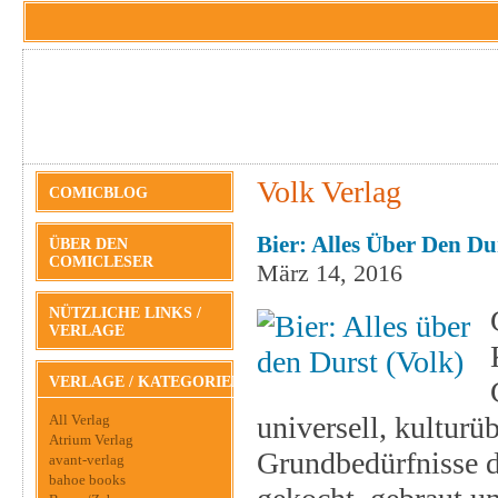
Volk Verlag
COMICBLOG
Bier: Alles Über Den Du
ÜBER DEN
COMICLESER
März 14, 2016
NÜTZLICHE LINKS /
VERLAGE
VERLAGE / KATEGORIEN
universell, kulturü
All Verlag
Atrium Verlag
Grundbedürfnisse d
avant-verlag
bahoe books