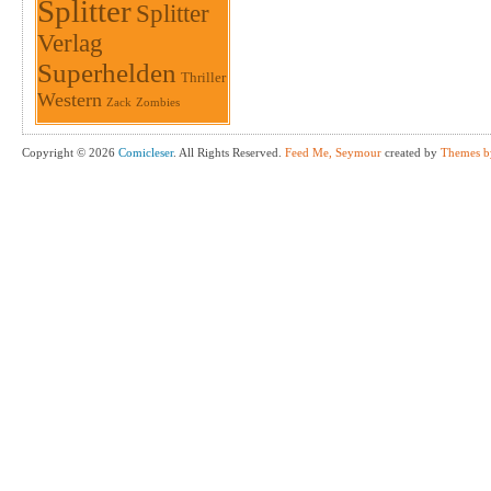
Splitter
Splitter
Verlag
Superhelden
Thriller
Western
Zack
Zombies
Copyright © 2026
Comicleser
. All Rights Reserved.
Feed Me, Seymour
created by
Themes b