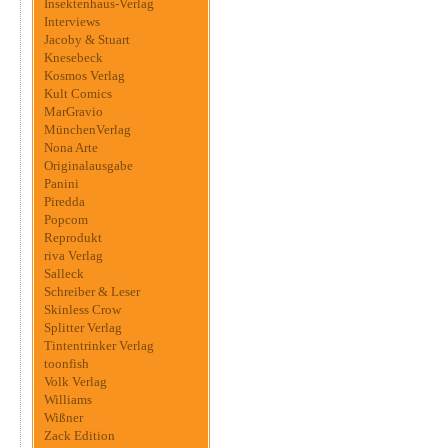
Insektenhaus-Verlag
Interviews
Jacoby & Stuart
Knesebeck
Kosmos Verlag
Kult Comics
MarGravio
MünchenVerlag
Nona Arte
Originalausgabe
Panini
Piredda
Popcom
Reprodukt
riva Verlag
Salleck
Schreiber & Leser
Skinless Crow
Splitter Verlag
Tintentrinker Verlag
toonfish
Volk Verlag
Williams
Wißner
Zack Edition