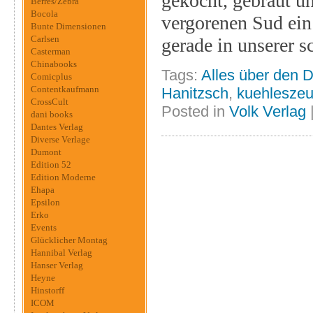
gekocht, gebraut u
Berres/Zebra
Bocola
vergorenen Sud ein
Bunte Dimensionen
Carlsen
gerade in unserer
Casterman
Chinabooks
Tags:
Alles über den D
Comicplus
Contentkaufmann
Hanitzsch
,
kuehleszeu
CrossCult
Posted in
Volk Verlag
dani books
Dantes Verlag
Diverse Verlage
Dumont
Edition 52
Edition Moderne
Ehapa
Epsilon
Erko
Events
Glücklicher Montag
Hannibal Verlag
Hanser Verlag
Heyne
Hinstorff
ICOM