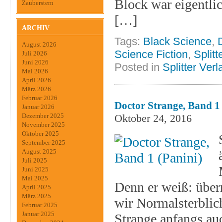
Block war eigentli
Zauberstern
[…]
ARCHIV
Tags:
Black Science
,
August 2026
Science Fiction
,
Splitt
Juli 2026
Juni 2026
Posted in
Splitter Verl
Mai 2026
April 2026
März 2026
Februar 2026
Doctor Strange, Band 1 
Januar 2026
Oktober 24, 2016
Dezember 2025
November 2025
Oktober 2025
September 2025
August 2025
Juli 2025
Juni 2025
Mai 2025
Denn er weiß: über
April 2025
März 2025
wir Normalsterblic
Februar 2025
Januar 2025
Strange anfangs au