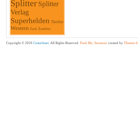
Splitter
Splitter
Verlag
Superhelden
Thriller
Western
Zack
Zombies
Copyright © 2026
Comicleser
. All Rights Reserved.
Feed Me, Seymour
created by
Themes b