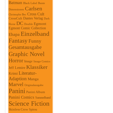
Batman
Black Label
Bunte
Carlsen
Dimensionen
Cross Cult
Christophe Bec
Dantes Verlag
CrossCult
Dark
DC
Egmont
Horse
Double
Egmont Comic Collection
Einzelband
Ehapa
Fantasy
Funny
Gesamtausgabe
Graphic Novel
Horror
Image
Image Comics
Klassiker
Jeff Lemire
Literatur-
Krimi
Adaption
Manga
Marvel
Originalausgabe
Panini
Panini Album
Panini Comics
Sammelband
Science Fiction
Skinless Crow
Spirou