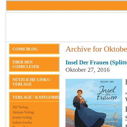
Archive for Oktobe
COMICBLOG
Insel Der Frauen (Splitt
ÜBER DEN
COMICLESER
Oktober 27, 2016
NÜTZLICHE LINKS /
VERLAGE
VERLAGE / KATEGORIEN
All Verlag
Atrium Verlag
avant-verlag
bahoe books