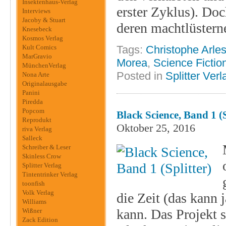
Insektenhaus-Verlag
erster Zyklus). Do
Interviews
Jacoby & Stuart
deren machtlüstern
Knesebeck
Kosmos Verlag
Kult Comics
Tags:
Christophe Arle
MarGravio
Morea
,
Science Fictio
MünchenVerlag
Posted in
Splitter Verl
Nona Arte
Originalausgabe
Panini
Piredda
Popcom
Black Science, Band 1 (S
Reprodukt
Oktober 25, 2016
riva Verlag
Salleck
Schreiber & Leser
Skinless Crow
Splitter Verlag
Tintentrinker Verlag
toonfish
Volk Verlag
die Zeit (das kann 
Williams
kann. Das Projekt s
Wißner
Zack Edition