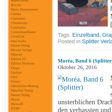
Berres/Zebra
Bocola
Bunte Dimensionen
Carlsen
Casterman
Chinabooks
Comicplus
Contentkaufmann
Tags:
Einzelband
,
Gra
CrossCult
Posted in
Splitter Verl
dani books
Dantes Verlag
Diverse Verlage
Dumont
Edition 52
Moréa, Band 6 (Splitter
Edition Moderne
Oktober 26, 2016
Ehapa
Epsilon
Erko
Events
Glücklicher Montag
Hannibal Verlag
Hanser Verlag
Heyne
unsterblichen Drac
Hinstorff
den verhassten und
ICOM