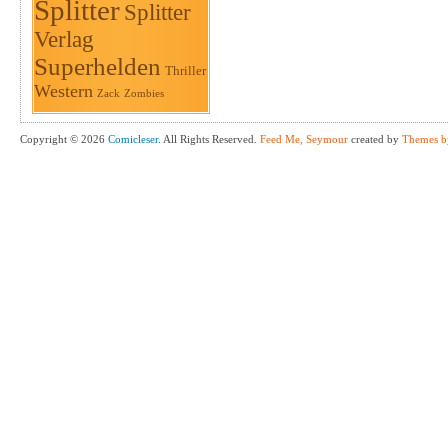
Splitter
Splitter
Verlag
Superhelden
Thriller
Western
Zack
Zombies
Copyright © 2026
Comicleser
. All Rights Reserved.
Feed Me, Seymour
created by
Themes b