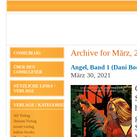
Archive for März, 
COMICBLOG
Angel, Band 1 (dani Bo
ÜBER DEN
COMICLESER
März 30, 2021
NÜTZLICHE LINKS /
VERLAGE
VERLAGE / KATEGORIEN
All Verlag
Atrium Verlag
avant-verlag
bahoe books