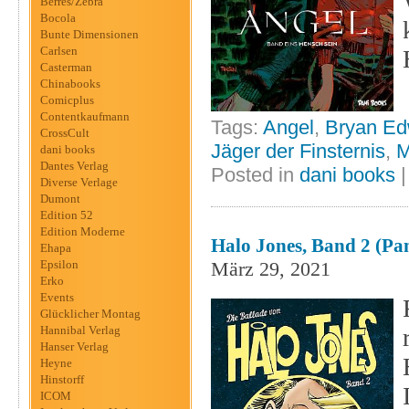
Berres/Zebra
Bocola
Bunte Dimensionen
Carlsen
Casterman
Chinabooks
Comicplus
Contentkaufmann
Tags:
Angel
,
Bryan Ed
CrossCult
Jäger der Finsternis
,
M
dani books
Dantes Verlag
Posted in
dani books
Diverse Verlage
Dumont
Edition 52
Edition Moderne
Halo Jones, Band 2 (Pan
Ehapa
Epsilon
März 29, 2021
Erko
Events
Glücklicher Montag
Hannibal Verlag
Hanser Verlag
Heyne
Hinstorff
ICOM