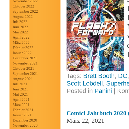
November 2022
Oktober 2022
September 2022
August 2022
Juli 2022
Juni 2022
Mai 2022
April 2022
März 2022
Februar 2022
Januar 2022
Dezember 2021
November 2021
Oktober 2021
September 2021
Tags:
Brett Booth
,
DC
August 2021
Scott Lobdell
,
Superhe
Juli 2021
Juni 2021
Posted in
Panini
|
Kom
Mai 2021
April 2021
März 2021
Februar 2021
Comic! Jahrbuch 2020
Januar 2021
März 22, 2021
Dezember 2020
November 2020