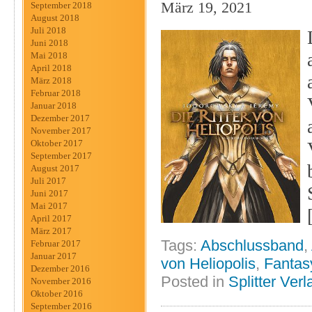
März 19, 2021
September 2018
August 2018
Juli 2018
Juni 2018
Mai 2018
April 2018
März 2018
Februar 2018
Januar 2018
Dezember 2017
November 2017
Oktober 2017
September 2017
August 2017
Juli 2017
Juni 2017
Mai 2017
April 2017
März 2017
Tags:
Abschlussband
,
Februar 2017
Januar 2017
von Heliopolis
,
Fantas
Dezember 2016
Posted in
Splitter Verl
November 2016
Oktober 2016
September 2016