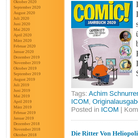
Oktober 2020
September 2020
August 2020
Juli 2020
Juni 2020
Mai 2020
April 2020
März 2020
Februar 2020
Januar 2020
Dezember 2019
November 2019
Oktober 2019
September 2019
August 2019
Juli 2019
Juni 2019
Tags:
Achim Schnurre
Mai 2019
ICOM
,
Originalausgab
April 2019
März 2019
Posted in
ICOM
|
Komm
Februar 2019
Januar 2019
Dezember 2018
November 2018
Die Ritter Von Heliopoli
Oktober 2018