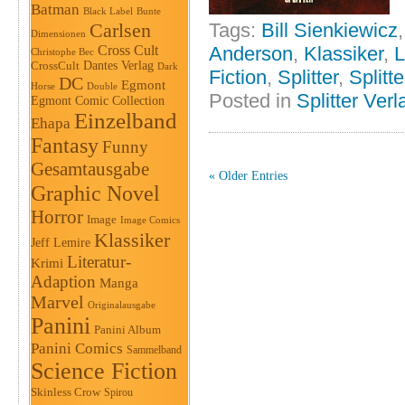
Batman
Black Label
Bunte
Carlsen
Tags:
Bill Sienkiewicz
Dimensionen
Cross Cult
Anderson
,
Klassiker
,
L
Christophe Bec
Dantes Verlag
CrossCult
Dark
Fiction
,
Splitter
,
Splitt
DC
Egmont
Horse
Double
Posted in
Splitter Verl
Egmont Comic Collection
Einzelband
Ehapa
Fantasy
Funny
Gesamtausgabe
« Older Entries
Graphic Novel
Horror
Image
Image Comics
Klassiker
Jeff Lemire
Literatur-
Krimi
Adaption
Manga
Marvel
Originalausgabe
Panini
Panini Album
Panini Comics
Sammelband
Science Fiction
Skinless Crow
Spirou