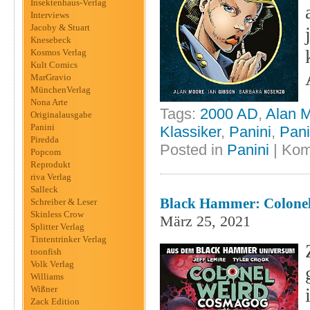
Insektenhaus-Verlag
Interviews
Jacoby & Stuart
Knesebeck
Kosmos Verlag
Kult Comics
MarGravio
MünchenVerlag
Nona Arte
Tags:
2000 AD
,
Alan 
Originalausgabe
Panini
Klassiker
,
Panini
,
Pani
Piredda
Posted in
Panini
|
Kom
Popcom
Reprodukt
riva Verlag
Salleck
Black Hammer: Colonel 
Schreiber & Leser
Skinless Crow
März 25, 2021
Splitter Verlag
Tintentrinker Verlag
toonfish
Volk Verlag
Williams
Wißner
Zack Edition