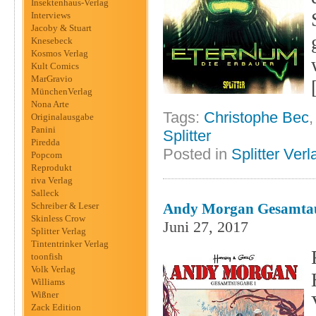
Insektenhaus-Verlag
Interviews
Jacoby & Stuart
Knesebeck
Kosmos Verlag
Kult Comics
MarGravio
MünchenVerlag
Nona Arte
Tags:
Christophe Bec
Originalausgabe
Panini
Splitter
Piredda
Posted in
Splitter Verl
Popcom
Reprodukt
riva Verlag
Salleck
Schreiber & Leser
Andy Morgan Gesamtaus
Skinless Crow
Juni 27, 2017
Splitter Verlag
Tintentrinker Verlag
toonfish
Volk Verlag
Williams
Wißner
Zack Edition