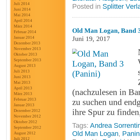
Juli 2014
Posted in
Splitter Verl
Juni 2014
Mai 2014
April 2014
März 2014
Old Man Logan, Band 3
Februar 2014
Juni 19, 2017
Januar 2014
Dezember 2013
November 2013
Oktober 2013
September 2013
August 2013
Juli 2013
Juni 2013
Mai 2013
April 2013
(nachzulesen in Ba
März 2013
Februar 2013
zu suchen und endgü
Januar 2013
ihre Spur zu finden
Dezember 2012
November 2012
Oktober 2012
Tags:
Andrea Sorrenti
September 2012
Old Man Logan
,
Panin
August 2012
Juli 2012