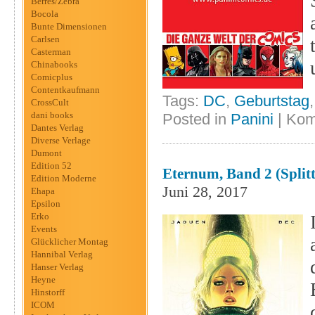
Berres/Zebra
Bocola
Bunte Dimensionen
Carlsen
Casterman
Chinabooks
Comicplus
Contentkaufmann
Tags:
DC
,
Geburtstag
CrossCult
dani books
Posted in
Panini
|
Kom
Dantes Verlag
Diverse Verlage
Dumont
Edition 52
Eternum, Band 2 (Splitt
Edition Moderne
Juni 28, 2017
Ehapa
Epsilon
Erko
Events
Glücklicher Montag
Hannibal Verlag
Hanser Verlag
Heyne
Hinstorff
ICOM