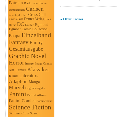
Batman
Black Label
Bunte
Carlsen
Dimensionen
Cross Cult
Christophe Bec
Dantes Verlag
CrossCult
« Older Entries
Dark
DC
Egmont
Horse
Double
Egmont Comic Collection
Einzelband
Ehapa
Fantasy
Funny
Gesamtausgabe
Graphic Novel
Horror
Image
Image Comics
Klassiker
Jeff Lemire
Literatur-
Krimi
Adaption
Manga
Marvel
Originalausgabe
Panini
Panini Album
Panini Comics
Sammelband
Science Fiction
Skinless Crow
Spirou