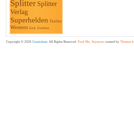
Splitter
Splitter
Verlag
Superhelden
Thriller
Western
Zack
Zombies
Copyright © 2026
Comicleser
. All Rights Reserved.
Feed Me, Seymour
created by
Themes b