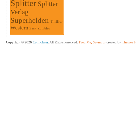
Splitter
Splitter
Verlag
Superhelden
Thriller
Western
Zack
Zombies
Copyright © 2026
Comicleser
. All Rights Reserved.
Feed Me, Seymour
created by
Themes b