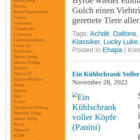
Byrde wieder einmal
Berres/Zebra
Bocola
Gulch einen Vieht
Bunte Dimensionen
Carlsen
gerettete Tiere alle
Casterman
Chinabooks
Tags:
Achdé
,
Daltons
,
Comicplus
Contentkaufmann
Klassiker
,
Lucky Luke
CrossCult
Posted in
Ehapa
|
Kom
dani books
Dantes Verlag
Diverse Verlage
Dumont
Ein Kühlschrank Voller
Edition 52
Edition Moderne
November 28, 2022
Ehapa
Epsilon
Erko
Events
Glücklicher Montag
Hannibal Verlag
Hanser Verlag
Heyne
Hinstorff
ICOM