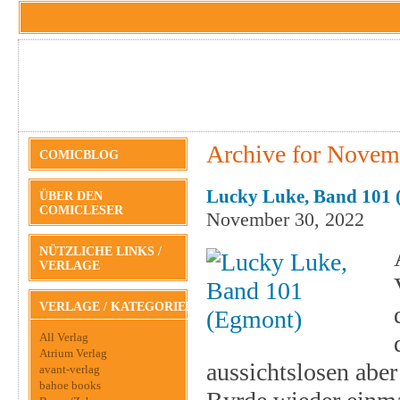
Archive for Novem
COMICBLOG
Lucky Luke, Band 101 
ÜBER DEN
COMICLESER
November 30, 2022
NÜTZLICHE LINKS /
VERLAGE
VERLAGE / KATEGORIEN
All Verlag
Atrium Verlag
aussichtslosen aber
avant-verlag
bahoe books