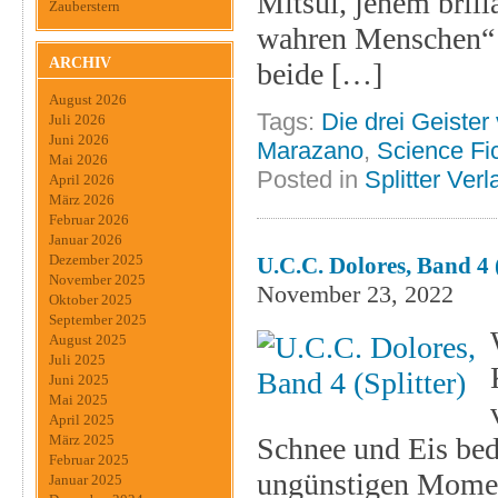
Mitsui, jenem brill
Zauberstern
wahren Menschen“ g
ARCHIV
beide […]
August 2026
Tags:
Die drei Geister
Juli 2026
Juni 2026
Marazano
,
Science Fic
Mai 2026
Posted in
Splitter Verl
April 2026
März 2026
Februar 2026
Januar 2026
Dezember 2025
U.C.C. Dolores, Band 4 (
November 2025
November 23, 2022
Oktober 2025
September 2025
August 2025
Juli 2025
Juni 2025
Mai 2025
April 2025
Schnee und Eis bed
März 2025
Februar 2025
ungünstigen Moment
Januar 2025