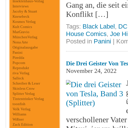
Insektenhaus-Verlag
Gang an, die seit e
Interviews
Jacoby & Stuart
Konflikt […]
Knesebeck
Kosmos Verlag
Tags:
Black Label
,
DC
Kult Comics
MarGravio
House Comics
,
Joe Hil
MünchenVerlag
Posted in
Panini
|
Kom
Nona Arte
Originalausgabe
Panini
Piredda
Die Drei Geister Von Tes
Popcom
Reprodukt
November 24, 2022
riva Verlag
Salleck
Schreiber & Leser
Skinless Crow
Splitter Verlag
Tintentrinker Verlag
toonfish
Volk Verlag
Williams
verschollener Vate
Wißner
Zack Edition