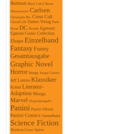
Batman
Black Label
Bunte
Carlsen
Dimensionen
Cross Cult
Christophe Bec
Dantes Verlag
CrossCult
Dark
DC
Egmont
Horse
Double
Egmont Comic Collection
Einzelband
Ehapa
Fantasy
Funny
Gesamtausgabe
Graphic Novel
Horror
Image
Image Comics
Klassiker
Jeff Lemire
Literatur-
Krimi
Adaption
Manga
Marvel
Originalausgabe
Panini
Panini Album
Panini Comics
Sammelband
Science Fiction
Skinless Crow
Spirou