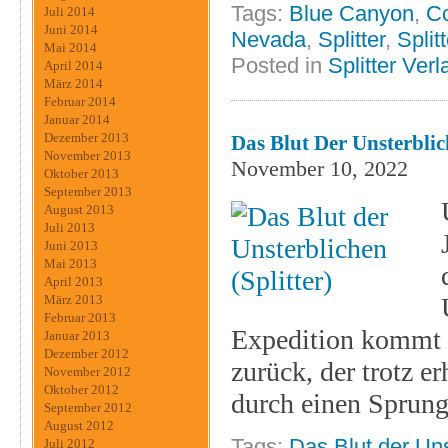
Tags:
Blue Canyon
,
Co
Juli 2014
Juni 2014
Nevada
,
Splitter
,
Split
Mai 2014
Posted in
Splitter Verl
April 2014
März 2014
Februar 2014
Januar 2014
Dezember 2013
Das Blut Der Unsterblich
November 2013
November 10, 2022
Oktober 2013
September 2013
August 2013
Juli 2013
Juni 2013
Mai 2013
April 2013
März 2013
Februar 2013
Expedition kommt m
Januar 2013
Dezember 2012
zurück, der trotz er
November 2012
Oktober 2012
durch einen Sprung 
September 2012
August 2012
Tags:
Das Blut der Un
Juli 2012