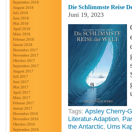
September 2018
Die Schlimmste Reise De
August 2018
Juli 2018
Juni 19, 2023
Juni 2018
Mai 2018
April 2018
März 2018
Februar 2018
Januar 2018
Dezember 2017
November 2017
Oktober 2017
September 2017
August 2017
Juli 2017
Juni 2017
Mai 2017
April 2017
März 2017
Februar 2017
Januar 2017
Tags:
Apsley Cherry-G
Dezember 2016
Literatur-Adaption
,
Pan
November 2016
Oktober 2016
the Antarctic
,
Ums Kap
September 2016