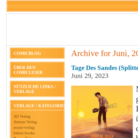
Archive for Juni, 
COMICBLOG
Tage Des Sandes (Splitt
ÜBER DEN
COMICLESER
Juni 29, 2023
NÜTZLICHE LINKS /
VERLAGE
VERLAGE / KATEGORIEN
All Verlag
Atrium Verlag
avant-verlag
bahoe books