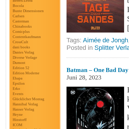
Berres/Zebra
Bocola
Bunte Dimensionen
Carlsen
Casterman
Chinabooks
Comicplus
Contentkaufmann
Tags:
Aimée de Jongh
CrossCult
Posted in
Splitter Verl
dani books
Dantes Verlag
Diverse Verlage
Dumont
Edition 52
Batman – One Bad Day: 
Edition Moderne
Juni 28, 2023
Ehapa
Epsilon
Erko
Events
Glücklicher Montag
Hannibal Verlag
Hanser Verlag
Heyne
Hinstorff
ICOM