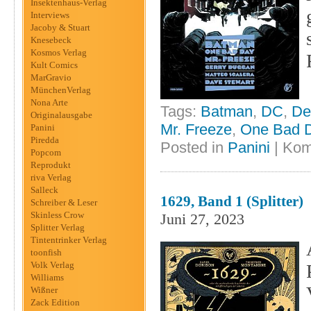
Insektenhaus-Verlag
Interviews
Jacoby & Stuart
Knesebeck
Kosmos Verlag
Kult Comics
MarGravio
MünchenVerlag
Nona Arte
Tags:
Batman
,
DC
,
De
Originalausgabe
Mr. Freeze
,
One Bad 
Panini
Piredda
Posted in
Panini
|
Kom
Popcom
Reprodukt
riva Verlag
Salleck
1629, Band 1 (Splitter)
Schreiber & Leser
Skinless Crow
Juni 27, 2023
Splitter Verlag
Tintentrinker Verlag
toonfish
Volk Verlag
Williams
Wißner
Zack Edition