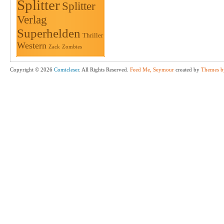
Splitter
Splitter
Verlag
Superhelden
Thriller
Western
Zack
Zombies
Copyright © 2026
Comicleser
. All Rights Reserved.
Feed Me, Seymour
created by
Themes b