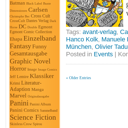
Batman
Black Label
Bunte
Carlsen
Dimensionen
Cross Cult
Christophe Bec
Dantes Verlag
CrossCult
Dark
DC
Egmont
Horse
Double
Tags:
avant-verlag
,
Ca
Egmont Comic Collection
Einzelband
Hanco Kolk
,
Manuele 
Ehapa
Fantasy
München
,
Olivier Tad
Funny
Gesamtausgabe
Posted in
Events
|
Kom
Graphic Novel
Horror
Image
Image Comics
Klassiker
Jeff Lemire
« Older Entries
Literatur-
Krimi
Adaption
Manga
Marvel
Originalausgabe
Panini
Panini Album
Panini Comics
Sammelband
Science Fiction
Skinless Crow
Spirou