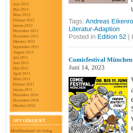
Juni 2012
Mai 2012
März 2012
Tags:
Andreas Eikenro
Februar 2012
Januar 2012
Literatur-Adaption
Dezember 2011
Posted in
Edition 52
|
November 2011
Oktober 2011
September 2011
August 2011
Juli 2011
Comicfestival München
Juni 2011
Juni 14, 2023
Mai 2011
April 2011
März 2011
Februar 2011
Januar 2011
Dezember 2010
November 2010
Oktober 2010
OFT GEKLICKT
Abschlussband
All Verlag