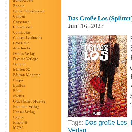
Berres/Zebra
Bocola
Bunte Dimensionen
Carlsen
Das Große Los (Splitter
Casterman
Juni 16, 2023
Chinabooks
Comicplus
Contentkaufmann
CrossCult
dani books
Dantes Verlag
Diverse Verlage
Dumont
Edition 52
Edition Moderne
Ehapa
Epsilon
Erko
Events
Glücklicher Montag
Hannibal Verlag
Hanser Verlag
Heyne
Tags:
Das große Los
,
Hinstorff
ICOM
Verlag