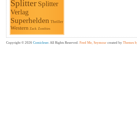
Splitter
Splitter
Verlag
Superhelden
Thriller
Western
Zack
Zombies
Copyright © 2026
Comicleser
. All Rights Reserved.
Feed Me, Seymour
created by
Themes b