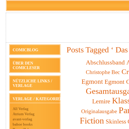
Posts Tagged ‘ Das
COMICBLOG
Abschlussband
A
ÜBER DEN
COMICLESER
Cr
Christophe Bec
Egmont
Egmont C
NÜTZLICHE LINKS /
VERLAGE
Gesamtausg
Klas
VERLAGE / KATEGORIEN
Lemire
Pa
All Verlag
Originalausgabe
Atrium Verlag
Fiction
avant-verlag
Skinless
bahoe books