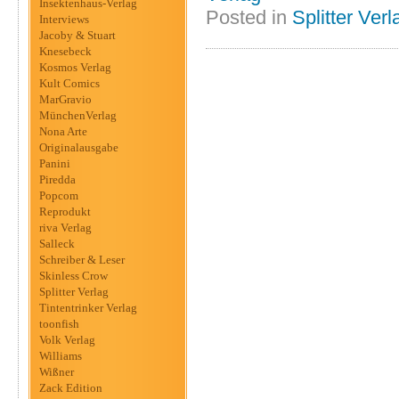
Insektenhaus-Verlag
Posted in
Splitter Verl
Interviews
Jacoby & Stuart
Knesebeck
Kosmos Verlag
Kult Comics
MarGravio
MünchenVerlag
Nona Arte
Originalausgabe
Panini
Piredda
Popcom
Reprodukt
riva Verlag
Salleck
Schreiber & Leser
Skinless Crow
Splitter Verlag
Tintentrinker Verlag
toonfish
Volk Verlag
Williams
Wißner
Zack Edition