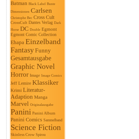
Batman
Black Label
Bunte
Carlsen
Dimensionen
Cross Cult
Christophe Bec
Dantes Verlag
CrossCult
Dark
DC
Egmont
Horse
Double
Egmont Comic Collection
Einzelband
Ehapa
Fantasy
Funny
Gesamtausgabe
Graphic Novel
Horror
Image
Image Comics
Klassiker
Jeff Lemire
Literatur-
Krimi
Adaption
Manga
Marvel
Originalausgabe
Panini
Panini Album
Panini Comics
Sammelband
Science Fiction
Skinless Crow
Spirou