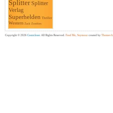
Splitter
Splitter
Verlag
Superhelden
Thriller
Western
Zack
Zombies
Copyright © 2026
Comicleser
. All Rights Reserved.
Feed Me, Seymour
created by
Themes b