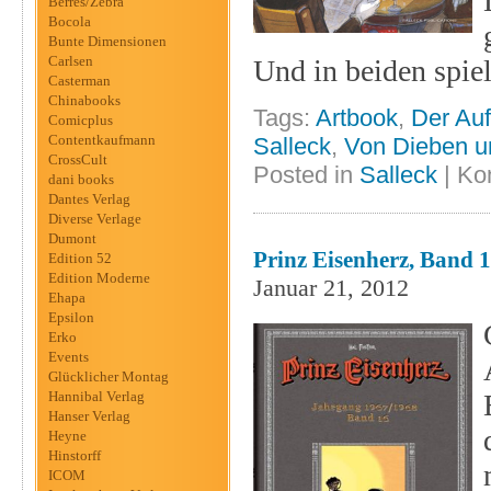
Berres/Zebra
Bocola
Bunte Dimensionen
Carlsen
Und in beiden spiel
Casterman
Chinabooks
Tags:
Artbook
,
Der Au
Comicplus
Contentkaufmann
Salleck
,
Von Dieben u
CrossCult
Posted in
Salleck
|
Ko
dani books
Dantes Verlag
Diverse Verlage
Dumont
Prinz Eisenherz, Band 1
Edition 52
Edition Moderne
Januar 21, 2012
Ehapa
Epsilon
Erko
Events
Glücklicher Montag
Hannibal Verlag
Hanser Verlag
Heyne
Hinstorff
ICOM