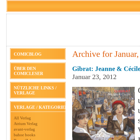
Archive for Januar
COMICBLOG
Gibrat: Jeanne & Cécile
ÜBER DEN
COMICLESER
Januar 23, 2012
NÜTZLICHE LINKS /
VERLAGE
VERLAGE / KATEGORIEN
All Verlag
Atrium Verlag
avant-verlag
bahoe books