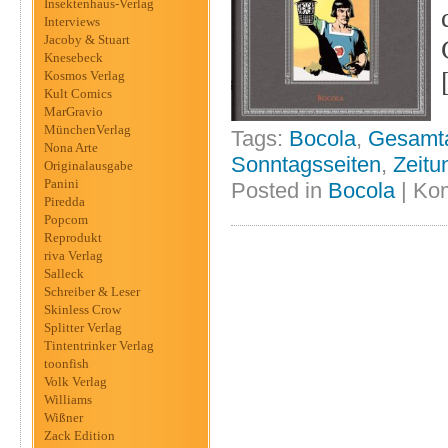
Insektenhaus-Verlag
Interviews
Jacoby & Stuart
Knesebeck
Kosmos Verlag
Kult Comics
MarGravio
MünchenVerlag
Tags:
Bocola
,
Gesamt
Nona Arte
Sonntagsseiten
,
Zeitu
Originalausgabe
Panini
Posted in
Bocola
|
Kom
Piredda
Popcom
Reprodukt
riva Verlag
Salleck
Schreiber & Leser
Skinless Crow
Splitter Verlag
Tintentrinker Verlag
toonfish
Volk Verlag
Williams
Wißner
Zack Edition