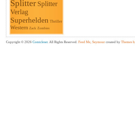
Splitter
Splitter
Verlag
Superhelden
Thriller
Western
Zack
Zombies
Copyright © 2026
Comicleser
. All Rights Reserved.
Feed Me, Seymour
created by
Themes b