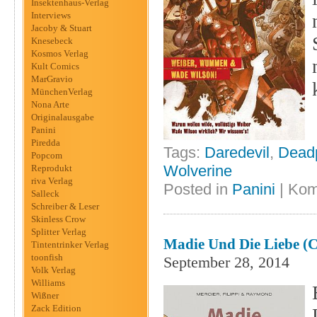
Insektenhaus-Verlag
Interviews
Jacoby & Stuart
Knesebeck
Kosmos Verlag
Kult Comics
MarGravio
MünchenVerlag
Nona Arte
Originalausgabe
Panini
Piredda
Tags:
Daredevil
,
Dead
Popcom
Wolverine
Reprodukt
riva Verlag
Posted in
Panini
|
Kom
Salleck
Schreiber & Leser
Skinless Crow
Splitter Verlag
Madie Und Die Liebe (C
Tintentrinker Verlag
toonfish
September 28, 2014
Volk Verlag
Williams
Wißner
Zack Edition