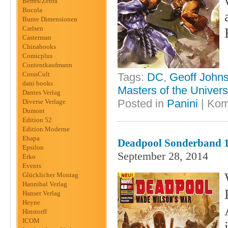
Berres/Zebra
Bocola
Bunte Dimensionen
Carlsen
Casterman
Chinabooks
Comicplus
Contentkaufmann
CrossCult
Tags:
DC
,
Geoff John
dani books
Masters of the Univer
Dantes Verlag
Posted in
Panini
|
Kom
Diverse Verlage
Dumont
Edition 52
Edition Moderne
Ehapa
Deadpool Sonderband 1
Epsilon
September 28, 2014
Erko
Events
Glücklicher Montag
Hannibal Verlag
Hanser Verlag
Heyne
Hinstorff
ICOM