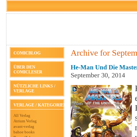
Archive for Septem
COMICBLOG
He-Man Und Die Masters
ÜBER DEN
COMICLESER
September 30, 2014
NÜTZLICHE LINKS /
VERLAGE
VERLAGE / KATEGORIEN
All Verlag
Atrium Verlag
avant-verlag
bahoe books