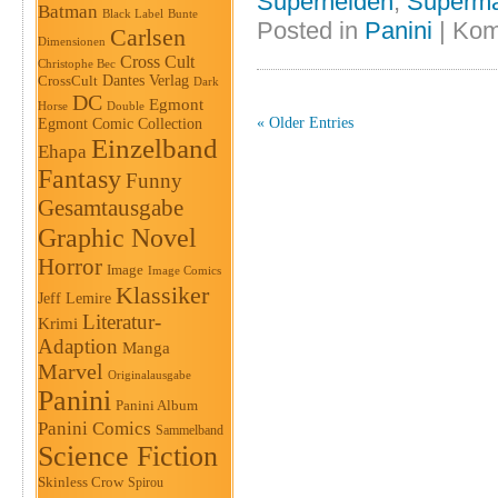
Superhelden
,
Superm
Batman
Black Label
Bunte
Posted in
Panini
|
Kom
Carlsen
Dimensionen
Cross Cult
Christophe Bec
Dantes Verlag
CrossCult
Dark
DC
Egmont
Horse
Double
« Older Entries
Egmont Comic Collection
Einzelband
Ehapa
Fantasy
Funny
Gesamtausgabe
Graphic Novel
Horror
Image
Image Comics
Klassiker
Jeff Lemire
Literatur-
Krimi
Adaption
Manga
Marvel
Originalausgabe
Panini
Panini Album
Panini Comics
Sammelband
Science Fiction
Skinless Crow
Spirou