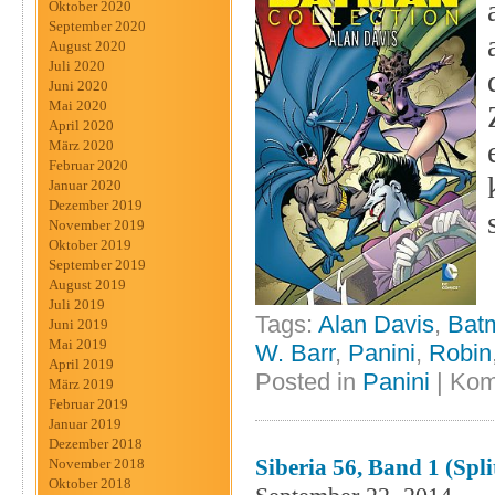
Oktober 2020
September 2020
August 2020
Juli 2020
Juni 2020
Mai 2020
April 2020
März 2020
Februar 2020
Januar 2020
Dezember 2019
November 2019
Oktober 2019
September 2019
August 2019
Juli 2019
Tags:
Alan Davis
,
Bat
Juni 2019
Mai 2019
W. Barr
,
Panini
,
Robin
April 2019
Posted in
Panini
|
Kom
März 2019
Februar 2019
Januar 2019
Dezember 2018
Siberia 56, Band 1 (Spli
November 2018
Oktober 2018