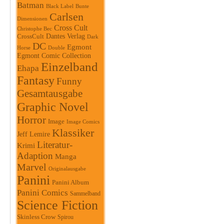
Batman
Black Label
Bunte
Carlsen
Dimensionen
Cross Cult
Christophe Bec
Dantes Verlag
CrossCult
Dark
DC
Egmont
Horse
Double
Egmont Comic Collection
Einzelband
Ehapa
Fantasy
Funny
Gesamtausgabe
Graphic Novel
Horror
Image
Image Comics
Klassiker
Jeff Lemire
Literatur-
Krimi
Adaption
Manga
Marvel
Originalausgabe
Panini
Panini Album
Panini Comics
Sammelband
Science Fiction
Skinless Crow
Spirou