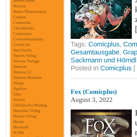
Berres/Zebra
Bocola
Bunte Dimensionen
Carlsen
Casterman
Chinabooks
Comicplus
Contentkaufmann
Tags:
Comicplus
,
Com
CrossCult
dani books
Gesamtausgabe
,
Grap
Dantes Verlag
Sackmann und Hörndl
Diverse Verlage
Dumont
Posted in
Comicplus
|
Edition 52
Edition Moderne
Ehapa
Epsilon
Fox (Comicplus)
Erko
August 3, 2022
Events
Glücklicher Montag
Hannibal Verlag
Hanser Verlag
Heyne
Hinstorff
ICOM