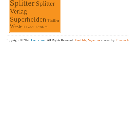
Splitter
Splitter
Verlag
Superhelden
Thriller
Western
Zack
Zombies
Copyright © 2026
Comicleser
. All Rights Reserved.
Feed Me, Seymour
created by
Themes b