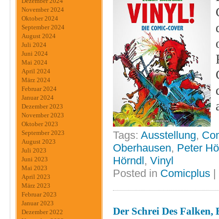
Dezember 2024
November 2024
Oktober 2024
September 2024
August 2024
Juli 2024
Juni 2024
Mai 2024
April 2024
März 2024
Februar 2024
Januar 2024
Dezember 2023
November 2023
Oktober 2023
September 2023
Tags:
Ausstellung
,
Com
August 2023
Oberhausen
,
Peter Hö
Juli 2023
Hörndl
,
Vinyl
Juni 2023
Mai 2023
Posted in
Comicplus
|
April 2023
März 2023
Februar 2023
Januar 2023
Der Schrei Des Falken,
Dezember 2022