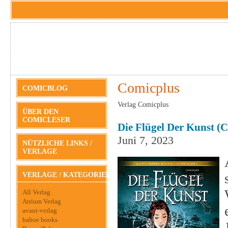
Comicplus
COMICBLOG
Verlag Comicplus
ÜBER DEN
COMICLESER
Die Flügel Der Kunst (
Juni 7, 2023
NÜTZLICHE LINKS /
VERLAGE
VERLAGE / KATEGORIEN
All Verlag
Atrium Verlag
avant-verlag
bahoe books