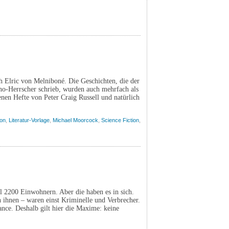
h Elric von Melniboné. Die Geschichten, die der
no-Herrscher schrieb, wurden auch mehrfach als
enen Hefte von Peter Craig Russell und natürlich
ion
,
Literatur-Vorlage
,
Michael Moorcock
,
Science Fiction
,
l 2200 Einwohnern. Aber die haben es in sich.
 ihnen – waren einst Kriminelle und Verbrecher.
ance. Deshalb gilt hier die Maxime: keine