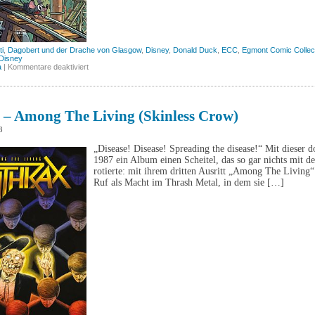
ti
,
Dagobert und der Drache von Glasgow
,
Disney
,
Donald Duck
,
ECC
,
Egmont Comic Collec
 Disney
für
a
|
Kommentare deaktiviert
Dagobert
und
der
Drache
von
 – Among The Living (Skinless Crow)
Glasgow
(Egmont)
3
„Disease! Disease! Spreading the disease!“ Mit dieser 
1987 ein Album einen Scheitel, das so gar nichts mit 
rotierte: mit ihrem dritten Ausritt „Among The Living
Ruf als Macht im Thrash Metal, in dem sie […]