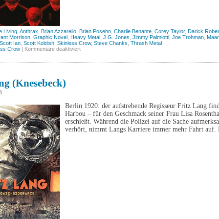
 Living
,
Anthrax
,
Brian Azzarello
,
Brian Posehn
,
Charlie Benante
,
Corey Taylor
,
Darick Robe
ant Morrison
,
Graphic Novel
,
Heavy Metal
,
J.G. Jones
,
Jimmy Palmiotti
,
Joe Trohman
,
Maan
Scott Ian
,
Scott Koblish
,
Skinless Crow
,
Steve Chanks
,
Thrash Metal
für
ess Crow
|
Kommentare deaktiviert
Anthrax
–
Among
the
Living
ang (Knesebeck)
(Skinless
Crow)
3
Berlin 1920: der aufstrebende Regisseur Fritz Lang fi
Harbou – für den Geschmack seiner Frau Lisa Rosenthal
erschießt. Während die Polizei auf die Sache aufmer
verhört, nimmt Langs Karriere immer mehr Fahrt auf.