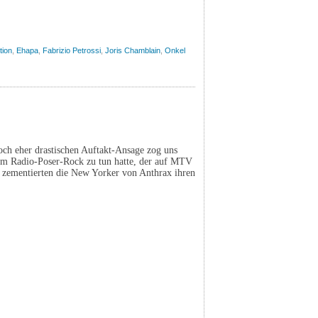
tion
,
Ehapa
,
Fabrizio Petrossi
,
Joris Chamblain
,
Onkel
doch eher drastischen Auftakt-Ansage zog uns
dem Radio-Poser-Rock zu tun hatte, der auf MTV
“ zementierten die New Yorker von Anthrax ihren