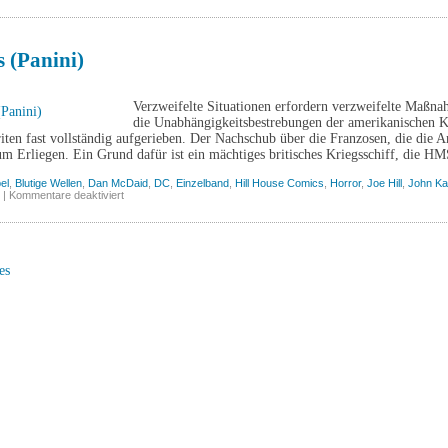
Black
Hammer
Visions,
Band
2
 (Panini)
(Splitter)
Verzweifelte Situationen erfordern verzweifelte Maßna
die Unabhängigkeitsbestrebungen der amerikanischen K
iten fast vollständig aufgerieben. Der Nachschub über die Franzosen, die die A
um Erliegen. Ein Grund dafür ist ein mächtiges britisches Kriegsschiff, die H
el
,
Blutige Wellen
,
Dan McDaid
,
DC
,
Einzelband
,
Hill House Comics
,
Horror
,
Joe Hill
,
John Ka
für
|
Kommentare deaktiviert
Sea
Dogs
(Panini)
es