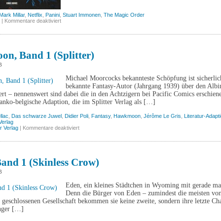
Mark Millar
,
Netflix
,
Panini
,
Stuart Immonen
,
The Magic Order
für
|
Kommentare deaktiviert
The
Magic
Order,
Band
2
n, Band 1 (Splitter)
(Panini)
3
Michael Moorcocks bekannteste Schöpfung ist sicherlic
bekannte Fantasy-Autor (Jahrgang 1939) über den Albi
rt – nennenswert sind dabei die in den Achtzigern bei Pacific Comics erschien
ranko-belgische Adaption, die im Splitter Verlag als […]
llac
,
Das schwarze Juwel
,
Didier Poli
,
Fantasy
,
Hawkmoon
,
Jérôme Le Gris
,
Literatur-Adapt
 Verlag
für
er Verlag
|
Kommentare deaktiviert
Hawkmoon,
Band
1
(Splitter)
Band 1 (Skinless Crow)
3
Eden, ein kleines Städtchen in Wyoming mit gerade ma
Denn die Bürger von Eden – zumindest die meisten von
r geschlossenen Gesellschaft bekommen sie keine zweite, sondern ihre letzte Ch
ger […]