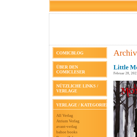
Archiv
COMICBLOG
Little M
ÜBER DEN
COMICLESER
Februar 28, 202
NÜTZLICHE LINKS /
VERLAGE
VERLAGE / KATEGORIEN
All Verlag
Atrium Verlag
avant-verlag
bahoe books