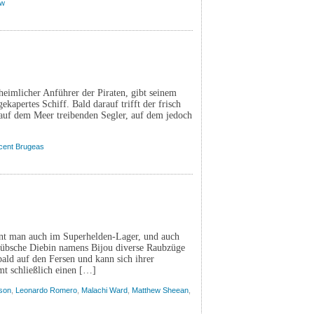
ow
heimlicher Anführer der Piraten, gibt seinem
apertes Schiff. Bald darauf trifft der frisch
 auf dem Meer treibenden Segler, auf dem jedoch
cent Brugeas
ennt man auch im Superhelden-Lager, und auch
e hübsche Diebin namens Bijou diverse Raubzüge
bald auf den Fersen und kann sich ihrer
t schließlich einen […]
son
,
Leonardo Romero
,
Malachi Ward
,
Matthew Sheean
,