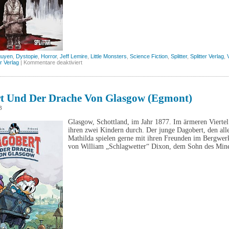
guyen
,
Dystopie
,
Horror
,
Jeff Lemire
,
Little Monsters
,
Science Fiction
,
Splitter
,
Splitter Verlag
,
für
er Verlag
|
Kommentare deaktiviert
Little
Monsters,
Band
1
(Splitter)
t Und Der Drache Von Glasgow (Egmont)
3
Glasgow, Schottland, im Jahr 1877. Im ärmeren Viertel 
ihren zwei Kindern durch. Der junge Dagobert, den all
Mathilda spielen gerne mit ihren Freunden im Bergwerk
von William „Schlagwetter“ Dixon, dem Sohn des Mine