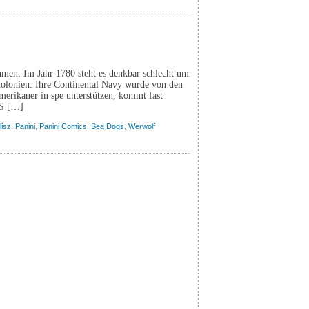
hmen: Im Jahr 1780 steht es denkbar schlecht um
olonien. Ihre Continental Navy wurde von den
merikaner in spe unterstützen, kommt fast
MS […]
lisz
,
Panini
,
Panini Comics
,
Sea Dogs
,
Werwolf