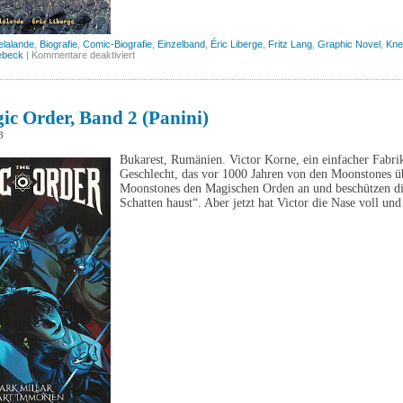
elalande
,
Biografie
,
Comic-Biografie
,
Einzelband
,
Éric Liberge
,
Fritz Lang
,
Graphic Novel
,
Kne
für
ebeck
|
Kommentare deaktiviert
Fritz
Lang
(Knesebeck)
ic Order, Band 2 (Panini)
3
Bukarest, Rumänien. Victor Korne, ein einfacher Fabri
Geschlecht, das vor 1000 Jahren von den Moonstones ü
Moonstones den Magischen Orden an und beschützen d
Schatten haust“. Aber jetzt hat Victor die Nase voll und