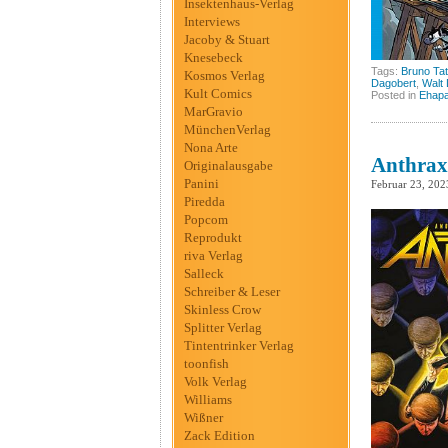
Insektenhaus-Verlag
Interviews
Jacoby & Stuart
Knesebeck
Tags:
Bruno Tat
Kosmos Verlag
Dagobert
,
Walt
Kult Comics
Posted in
Ehap
MarGravio
MünchenVerlag
Nona Arte
Anthrax
Originalausgabe
Panini
Februar 23, 202
Piredda
Popcom
Reprodukt
riva Verlag
Salleck
Schreiber & Leser
Skinless Crow
Splitter Verlag
Tintentrinker Verlag
toonfish
Volk Verlag
Williams
Wißner
Zack Edition