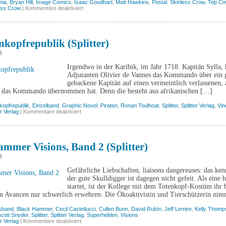
nia
,
Bryan Hill
,
Image Comics
,
Isaac Goodhart
,
Matt Hawkins
,
Postal
,
Skinless Crow
,
Top C
für
ess Crow
|
Kommentare deaktiviert
Postal,
Band
1
(Skinless
Crow)
nkopfrepublik (Splitter)
3
Irgendwo in der Karibik, im Jahr 1718. Kapitän Sylla, 
Adjutanten Olivier de Vannes das Kommando über ein gek
gebackene Kapitän auf einen vermeintlich verlassenen,
 das Kommando übernommen hat. Denn die besteht aus afrikanischen […]
kopfrepublik
,
Einzelband
,
Graphic Novel
,
Piraten
,
Ronan Toulhoat
,
Splitter
,
Splitter Verlag
,
Vin
für
er Verlag
|
Kommentare deaktiviert
Die
Totenkopfrepublik
(Splitter)
mmer Visions, Band 2 (Splitter)
3
Gefährliche Liebschaften, liaisons dangereuses: das k
der gute Skulldigger ist dagegen nicht gefeit. Als ein
startet, ist der Kollege mit dem Totenkopf-Kostüm ihr 
n Avancen nur schwerlich erwehren. Die Ökoaktivistin und Tierschützerin nimm
sband
,
Black Hammer
,
Cecil Castellucci
,
Cullen Bunn
,
David Rubín
,
Jeff Lemire
,
Kelly Thomp
cott Snyder
,
Splitter
,
Splitter Verlag
,
Superhelden
,
Visions
für
er Verlag
|
Kommentare deaktiviert