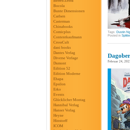
Berres/Zebra
Bocola
Bunte Dimensionen
Carlsen
Casterman
Chinabooks
Comicplus
Tags:
Dustin N
Posted in
Splitt
Contentkaufmann
CrossCult
dani books
Dantes Verlag
Dagober
Diverse Verlage
Februar 24, 202
Dumont
Edition 52
Edition Moderne
Ehapa
Epsilon
Erko
Events
Glücklicher Montag
Hannibal Verlag
Hanser Verlag
Heyne
Hinstorff
ICOM