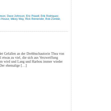
rtson
,
Dave Johnson
,
Eric Powell
,
Erik Rodriguez
,
 House
,
Mikey Way
,
Rick Remender
,
Rob Zombie
,
ndet Gefallen an der Drehbuchautorin Thea von
 etwas zu viel, die sich aus Verzweiflung
ksam wird und Lang und Harbou immer wieder
 Der ehemalige […]