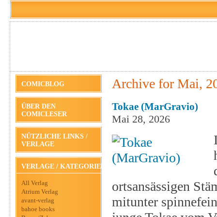
Archive for Mai, 2
COMICBLOG
Tokae (MarGravio)
ÜBER DEN
COMICLESER
Mai 28, 2026
NÜTZLICHE LINKS /
VERLAGE
VERLAGE / KATEGORIEN
ortsansässigen Stä
All Verlag
Atrium Verlag
mitunter spinnefei
avant-verlag
bahoe books