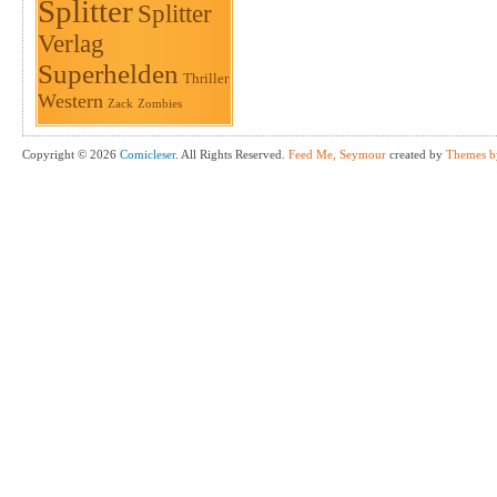
Splitter
Splitter
Verlag
Superhelden
Thriller
Western
Zack
Zombies
Copyright © 2026
Comicleser
. All Rights Reserved.
Feed Me, Seymour
created by
Themes b