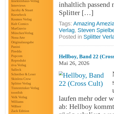
Insektenhaus-Verlag
inhaltlich passend
Interviews
Jacoby & Stuart
Splitter […]
Knesebeck
Kosmos Verlag
Tags:
Amazing Amezi
Kult Comics
MarGravio
Verlag
,
Steven Spielb
MünchenVerlag
Posted in
Splitter Verl
Nona Arte
Originalausgabe
Panini
Piredda
Hellboy, Band 22 (Cross
Popcom
Reprodukt
Mai 26, 2026
riva Verlag
Salleck
Schreiber & Leser
Skinless Crow
Splitter Verlag
Tintentrinker Verlag
toonfish
laufen mehr oder w
Volk Verlag
Williams
ab: Hellboy kommt i
Wißner
Zack Edition