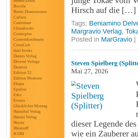
junge Tokae vom Vo
Berres/Zebra
Bocola
Hirsch auf die […]
Bunte Dimensionen
Carlsen
Tags:
Beniamino Delv
Casterman
Chinabooks
Margravio Verlag
,
Tok
Comicplus
Posted in
MarGravio
|
Contentkaufmann
CrossCult
dani books
Dantes Verlag
Diverse Verlage
Steven Spielberg (Splitt
Dumont
Mai 27, 2026
Edition 52
Edition Moderne
Ehapa
Epsilon
Erko
Events
Glücklicher Montag
Hannibal Verlag
Hanser Verlag
dieser Legende des
Heyne
Hinstorff
wie ein Zauberer a
ICOM