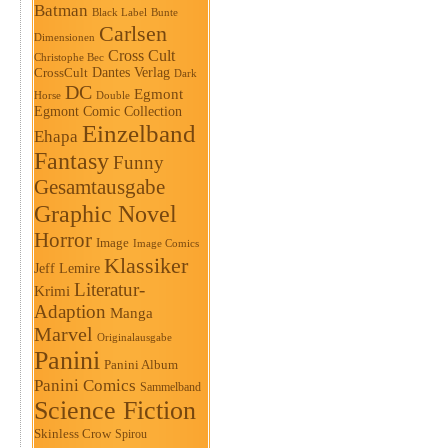
Batman
Black Label
Bunte
Carlsen
Dimensionen
Cross Cult
Christophe Bec
Dantes Verlag
CrossCult
Dark
DC
Egmont
Horse
Double
Egmont Comic Collection
Einzelband
Ehapa
Fantasy
Funny
Gesamtausgabe
Graphic Novel
Horror
Image
Image Comics
Klassiker
Jeff Lemire
Literatur-
Krimi
Adaption
Manga
Marvel
Originalausgabe
Panini
Panini Album
Panini Comics
Sammelband
Science Fiction
Skinless Crow
Spirou