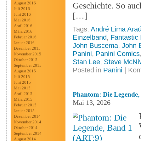
Geschichte. So auch
August 2016
Juli 2016
[…]
Juni 2016
Mai 2016
April 2016
Tags:
André Lima Araú
März 2016
Einzelband
,
Fantastic
Februar 2016
Januar 2016
John Buscema
,
John 
Dezember 2015
Panini
,
Panini Comics
November 2015
Oktober 2015
Stan Lee
,
Steve McNi
September 2015
Posted in
Panini
|
Kom
August 2015
Juli 2015
Juni 2015
Mai 2015
Phantom: Die Legende,
April 2015
März 2015
Mai 13, 2026
Februar 2015
Januar 2015
Dezember 2014
November 2014
Oktober 2014
September 2014
August 2014