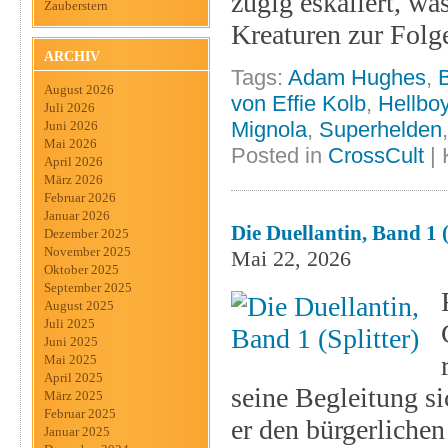
zügig eskaliert, w
Zauberstern
Kreaturen zur Folg
ARCHIV
Tags:
Adam Hughes
,
August 2026
von Effie Kolb
,
Hellbo
Juli 2026
Mignola
,
Superhelden
Juni 2026
Mai 2026
Posted in
CrossCult
|
April 2026
März 2026
Februar 2026
Januar 2026
Die Duellantin, Band 1 (
Dezember 2025
November 2025
Mai 22, 2026
Oktober 2025
September 2025
August 2025
Juli 2025
Juni 2025
Mai 2025
April 2025
seine Begleitung si
März 2025
Februar 2025
er den bürgerlichen
Januar 2025