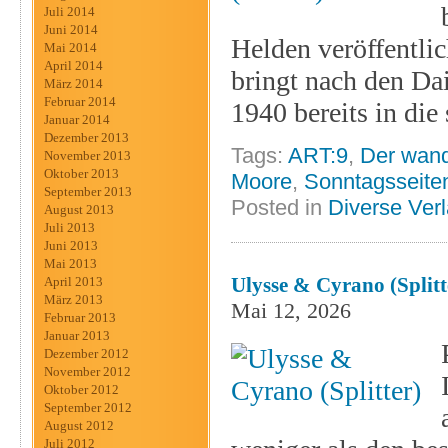
Juli 2014
Juni 2014
Helden veröffentlic
Mai 2014
April 2014
bringt nach den Dai
März 2014
Februar 2014
1940 bereits in di
Januar 2014
Dezember 2013
Tags:
ART:9
,
Der wand
November 2013
Oktober 2013
Moore
,
Sonntagsseite
September 2013
Posted in
Diverse Ver
August 2013
Juli 2013
Juni 2013
Mai 2013
Ulysse & Cyrano (Splitt
April 2013
März 2013
Mai 12, 2026
Februar 2013
Januar 2013
Dezember 2012
November 2012
Oktober 2012
September 2012
August 2012
Juli 2012