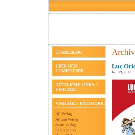
Archiv
COMICBLOG
Luc Ori
ÜBER DEN
COMICLESER
Juni 19, 2011
NÜTZLICHE LINKS /
VERLAGE
VERLAGE / KATEGORIEN
All Verlag
Atrium Verlag
avant-verlag
bahoe books