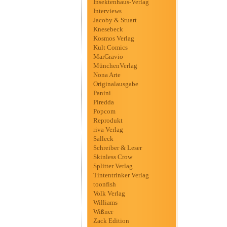
Insektenhaus-Verlag
Interviews
Jacoby & Stuart
Knesebeck
Kosmos Verlag
Kult Comics
MarGravio
MünchenVerlag
Nona Arte
Originalausgabe
Panini
Piredda
Popcom
Reprodukt
riva Verlag
Salleck
Schreiber & Leser
Skinless Crow
Splitter Verlag
Tintentrinker Verlag
toonfish
Volk Verlag
Williams
Wißner
Zack Edition