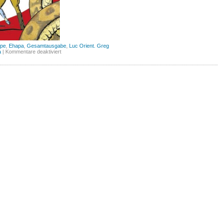
ape
,
Ehapa
,
Gesamtausgabe
,
Luc Orient. Greg
für
a
|
Kommentare deaktiviert
Luc
Orient
Gesamtausgabe,
Band
1
(Ehapa)