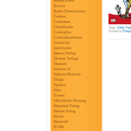
Berres/Zebra
Bocola
Bunte Dimensionen
Carlsen
Casterman
Chinabooks
Tags:
Eddy Pa
Posted in
Ehap
Comicplus
Contentkaufmann
CrossCult
dani books
Dantes Verlag
Diverse Verlage
Dumont
Edition 52
Edition Moderne
Ehapa
Epsilon
Erko
Events
Glücklicher Montag
Hannibal Verlag
Hanser Verlag
Heyne
Hinstorff
ICOM