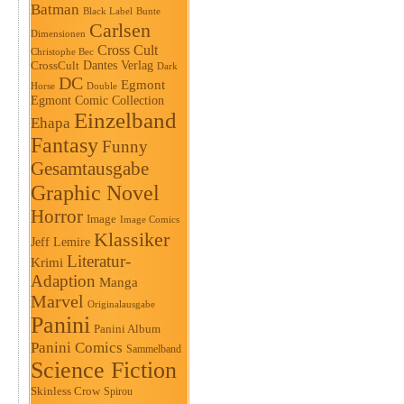
Batman
Black Label
Bunte
Carlsen
Dimensionen
Cross Cult
Christophe Bec
Dantes Verlag
CrossCult
Dark
DC
Egmont
Horse
Double
Egmont Comic Collection
Einzelband
Ehapa
Fantasy
Funny
Gesamtausgabe
Graphic Novel
Horror
Image
Image Comics
Klassiker
Jeff Lemire
Literatur-
Krimi
Adaption
Manga
Marvel
Originalausgabe
Panini
Panini Album
Panini Comics
Sammelband
Science Fiction
Skinless Crow
Spirou