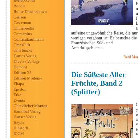
Berres/Zebra
Bocola
Bunte Dimensionen
n
Carlsen
l
Casterman
Chinabooks
a
auf eine ungewöhnliche Reise, die nur
Comicplus
wenigen vergönnt ist: Er besuchte die
Contentkaufmann
Französischen Süd- und
CrossCult
Antarktisgebiete...
dani books
Dantes Verlag
Read Mor
Diverse Verlage
Dumont
Edition 52
Die Süßeste Aller
Edition Moderne
Früchte, Band 2
Ehapa
Epsilon
(Splitter)
Erko
Events
G
Glücklicher Montag
y
Hannibal Verlag
i
Hanser Verlag
a
Heyne
v
Hinstorff
s
ICOM