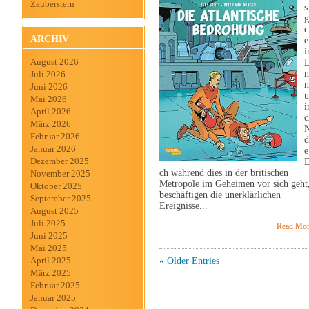
Zauberstern
s
g
c
ARCHIV
e
i
August 2026
n
Juli 2026
n
Juni 2026
u
Mai 2026
i
April 2026
d
März 2026
Februar 2026
d
Januar 2026
e
Dezember 2025
ch während dies in der britischen
November 2025
Metropole im Geheimen vor sich geht
Oktober 2025
beschäftigen die unerklärlichen
September 2025
Ereignisse...
August 2025
Juli 2025
Read Mor
Juni 2025
Mai 2025
April 2025
« Older Entries
März 2025
Februar 2025
Januar 2025