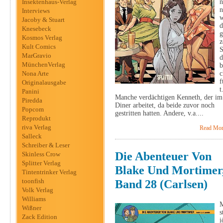
Insektenhaus-Verlag
n
n
Interviews
w
Jacoby & Stuart
d
Knesebeck
g
Kosmos Verlag
z
Kult Comics
S
MarGravio
d
MünchenVerlag
b
Nona Arte
c
f
Originalausgabe
t
Panini
Manche verdächtigen Kenneth, der im
Piredda
Diner arbeitet, da beide zuvor noch
Popcom
gestritten hatten. Andere, v.a....
Reprodukt
riva Verlag
Read Mor
Salleck
Schreiber & Leser
Die Abenteuer Von
Skinless Crow
Splitter Verlag
Blake Und Mortimer
Tintentrinker Verlag
toonfish
Band 28 (Carlsen)
Volk Verlag
Williams
Wißner
s
Zack Edition
i