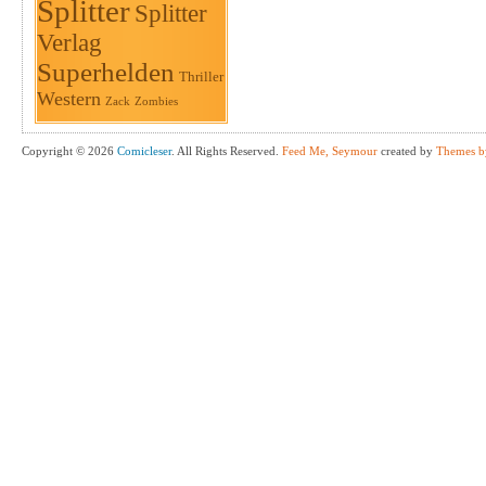
Splitter
Splitter
Verlag
Superhelden
Thriller
Western
Zack
Zombies
Copyright © 2026
Comicleser
. All Rights Reserved.
Feed Me, Seymour
created by
Themes b