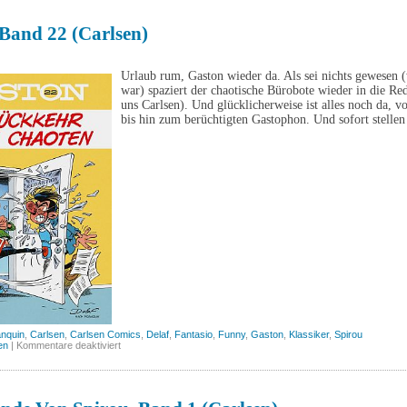
Fantasio
Spezial,
Band
Band 22 (Carlsen)
43
(Carlsen)
Urlaub rum, Gaston wieder da. Als sei nichts gewesen (w
war) spaziert der chaotische Bürobote wieder in die Red
uns Carlsen). Und glücklicherweise ist alles noch da,
bis hin zum berüchtigten Gastophon. Und sofort stellen
anquin
,
Carlsen
,
Carlsen Comics
,
Delaf
,
Fantasio
,
Funny
,
Gaston
,
Klassiker
,
Spirou
für
en
|
Kommentare deaktiviert
Gaston,
Band
22
(Carlsen)