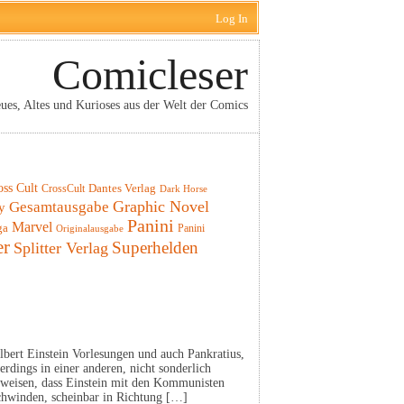
Log In
Comicleser
ues, Altes und Kurioses aus der Welt der Comics
oss Cult
CrossCult
Dantes Verlag
Dark Horse
Graphic Novel
Gesamtausgabe
y
Panini
Marvel
ga
Panini
Originalausgabe
er
Superhelden
Splitter Verlag
lbert Einstein Vorlesungen und auch Pankratius,
erdings in einer anderen, nicht sonderlich
hweisen, dass Einstein mit den Kommunisten
schwinden, scheinbar in Richtung […]