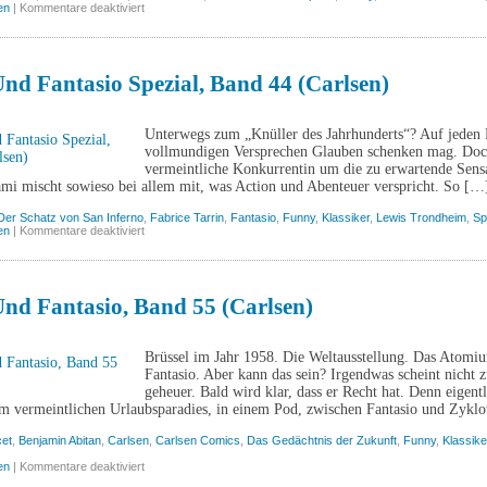
für
en
|
Kommentare deaktiviert
Die
Freunde
von
Spirou,
Band
nd Fantasio Spezial, Band 44 (Carlsen)
2
(Carlsen)
Unterwegs zum „Knüller des Jahrhunderts“? Auf jeden 
vollmundigen Versprechen Glauben schenken mag. Doch S
vermeintliche Konkurrentin um die zu erwartende Sensat
ami mischt sowieso bei allem mit, was Action und Abenteuer verspricht. So […
Der Schatz von San Inferno
,
Fabrice Tarrin
,
Fantasio
,
Funny
,
Klassiker
,
Lewis Trondheim
,
Sp
für
en
|
Kommentare deaktiviert
Spirou
und
Fantasio
Spezial,
Band
nd Fantasio, Band 55 (Carlsen)
44
(Carlsen)
Brüssel im Jahr 1958. Die Weltausstellung. Das Atomiu
Fantasio. Aber kann das sein? Irgendwas scheint nicht z
geheuer. Bald wird klar, dass er Recht hat. Denn eigentl
em vermeintlichen Urlaubsparadies, in einem Pod, zwischen Fantasio und Zykl
cet
,
Benjamin Abitan
,
Carlsen
,
Carlsen Comics
,
Das Gedächtnis der Zukunft
,
Funny
,
Klassike
für
en
|
Kommentare deaktiviert
Spirou