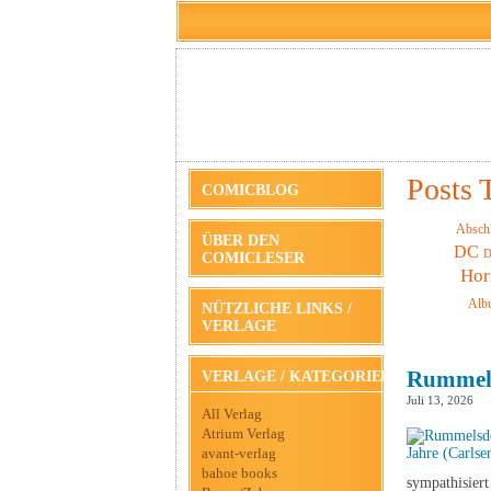
Posts 
COMICBLOG
Absch
ÜBER DEN
DC
D
COMICLESER
Hor
Alb
NÜTZLICHE LINKS /
VERLAGE
Rummels
VERLAGE / KATEGORIEN
Juli 13, 2026
All Verlag
Atrium Verlag
avant-verlag
bahoe books
sympathisiert