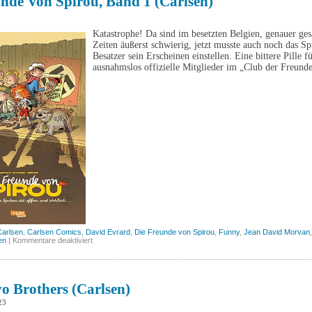
nde Von Spirou, Band 1 (Carlsen)
Katastrophe! Da sind im besetzten Belgien, genauer ges
Zeiten äußerst schwierig, jetzt musste auch noch das 
Besatzer sein Erscheinen einstellen. Eine bittere Pille 
ausnahmslos offizielle Mitglieder im „Club der Freund
Carlsen
,
Carlsen Comics
,
David Evrard
,
Die Freunde von Spirou
,
Funny
,
Jean David Morvan
für
en
|
Kommentare deaktiviert
Die
Freunde
von
Spirou,
Band
o Brothers (Carlsen)
1
(Carlsen)
23