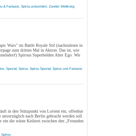
ou & Fantasio
,
Spirou präsentiert
,
Zweiter Weltkrieg
c Wars“ im Battle Royale Stil (nachzulesen in
erpage zum dritten Mal in Aktion. Das ist, wie
mmelsdorf) Spirous Superhelden Alter Ego. Wir
ion
,
Spezial
,
Spirou
,
Spirou Spezial
,
Spirou und Fantasio
,
uft in den Stützpunkt von Lorient ein, offenbar
ie unverzüglich nach Berlin gebracht werden soll.
er ein die wüste Keilerei zwischen den „Freunden
]
,
Spirou