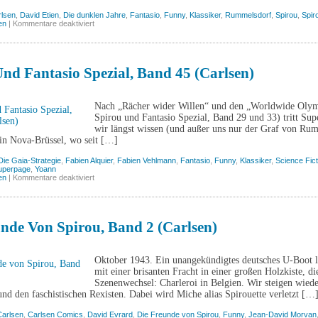
rlsen
,
David Etien
,
Die dunklen Jahre
,
Fantasio
,
Funny
,
Klassiker
,
Rummelsdorf
,
Spirou
,
Spir
für
en
|
Kommentare deaktiviert
Rummelsdorf:
Die
dunklen
Jahre
(Carlsen)
nd Fantasio Spezial, Band 45 (Carlsen)
Nach „Rächer wider Willen“ und den „Worldwide Olympi
Spirou und Fantasio Spezial, Band 29 und 33) tritt Sup
wir längst wissen (und außer uns nur der Graf von Ru
 in Nova-Brüssel, wo seit […]
Die Gaia-Strategie
,
Fabien Alquier
,
Fabien Vehlmann
,
Fantasio
,
Funny
,
Klassiker
,
Science Fict
uperpage
,
Yoann
für
en
|
Kommentare deaktiviert
Spirou
und
Fantasio
Spezial,
Band
nde Von Spirou, Band 2 (Carlsen)
45
(Carlsen)
Oktober 1943. Ein unangekündigtes deutsches U-Boot lä
mit einer brisanten Fracht in einer großen Holzkiste, d
Szenenwechsel: Charleroi in Belgien. Wir steigen wied
nd den faschistischen Rexisten. Dabei wird Miche alias Spirouette verletzt […
Carlsen
,
Carlsen Comics
,
David Evrard
,
Die Freunde von Spirou
,
Funny
,
Jean-David Morvan