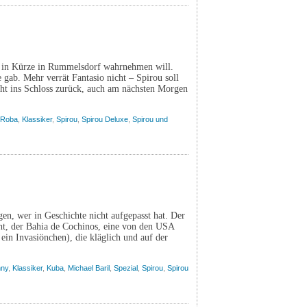
io in Kürze in Rummelsdorf wahrnehmen will.
 gab. Mehr verrät Fantasio nicht – Spirou soll
cht ins Schloss zurück, auch am nächsten Morgen
 Roba
,
Klassiker
,
Spirou
,
Spirou Deluxe
,
Spirou und
en, wer in Geschichte nicht aufgepasst hat. Der
ht, der Bahia de Cochinos, eine von den USA
r ein Invasiönchen), die kläglich und auf der
ny
,
Klassiker
,
Kuba
,
Michael Baril
,
Spezial
,
Spirou
,
Spirou