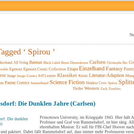
Ne
Tagged ‘ Spirou ’
Carlsen
Batman
Cr
lussband
All Verlag
Black Label
Christophe Bec
Bunte Dimensionen
Einzelband
Fantasy
Funn
Ehapa
Egmont
Egmont Comic Collection
ouble
ror
Klassiker
Literatur-Adaption
Krimi
Man
Image
Jeff Lemire
Image Comics
Splitt
Science Fiction
Panini Comics
um
Skinless Crow
Sammelband
Spirou
Western
Thriller
Zack
Zombies
dorf: Die Dunklen Jahre (Carlsen)
Princetown University, im Kriegsjahr 1943. Hier hält A
Professor und Graf von Rummelsdorf, ist hier tätig. All
ehrenhaften Mission: Er soll für FBI-Chef Hoover nac
 und paktiert. Dabei fällt Rummelsdorf auf, dass immer mehr Professoren ver