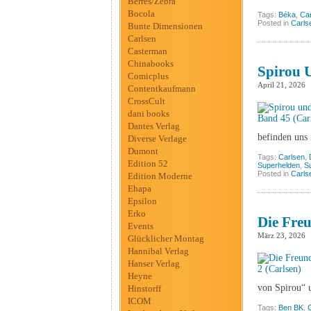
Berres/Zebra
Bocola
Tags:
Béka
,
Ca
Posted in
Carls
Bunte Dimensionen
Carlsen
Casterman
Chinabooks
Spirou U
Comicplus
April 21, 2026
Contentkaufmann
CrossCult
dani books
Dantes Verlag
befinden uns
Diverse Verlage
Dumont
Tags:
Carlsen
,
Edition 52
Superhelden
,
S
Posted in
Carls
Edition Moderne
Ehapa
Epsilon
Erko
Die Freu
Events
März 23, 2026
Glücklicher Montag
Hannibal Verlag
Hanser Verlag
Heyne
von Spirou“ u
Hinstorff
ICOM
Tags:
Ben BK
,