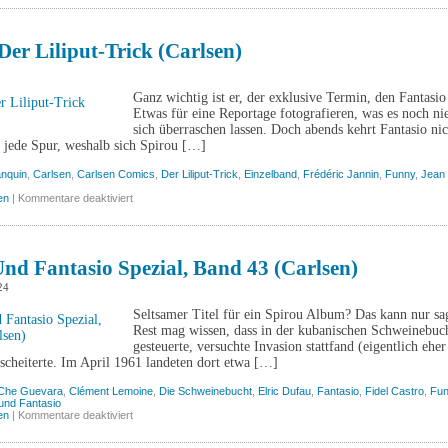
und
Fantasio,
Band
55
Der Liliput-Trick (Carlsen)
(Carlsen)
Ganz wichtig ist er, der exklusive Termin, den Fantas
Etwas für eine Reportage fotografieren, was es noch nie
sich überraschen lassen. Doch abends kehrt Fantasio ni
 jede Spur, weshalb sich Spirou […]
anquin
,
Carlsen
,
Carlsen Comics
,
Der Liliput-Trick
,
Einzelband
,
Frédéric Jannin
,
Funny
,
Jean
für
en
|
Kommentare deaktiviert
Spirou:
Der
Liliput-
Trick
(Carlsen)
nd Fantasio Spezial, Band 43 (Carlsen)
24
Seltsamer Titel für ein Spirou Album? Das kann nur sag
Rest mag wissen, dass in der kubanischen Schweinebuc
gesteuerte, versuchte Invasion stattfand (eigentlich ehe
scheiterte. Im April 1961 landeten dort etwa […]
Che Guevara
,
Clément Lemoine
,
Die Schweinebucht
,
Elric Dufau
,
Fantasio
,
Fidel Castro
,
Fun
und Fantasio
für
en
|
Kommentare deaktiviert
Spirou
und