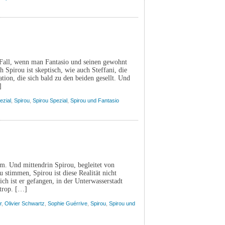
Fall, wenn man Fantasio und seinen gewohnt
pirou ist skeptisch, wie auch Steffani, die
ion, die sich bald zu den beiden gesellt. Und
]
ezial
,
Spirou
,
Spirou Spezial
,
Spirou und Fantasio
m. Und mittendrin Spirou, begleitet von
u stimmen, Spirou ist diese Realität nicht
ich ist er gefangen, in der Unterwasserstadt
otrop. […]
r
,
Olivier Schwartz
,
Sophie Guérrive
,
Spirou
,
Spirou und