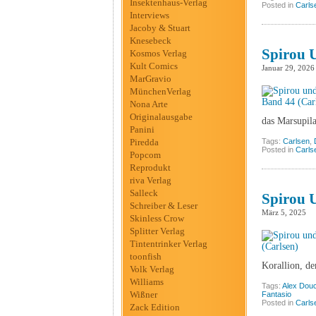
Insektenhaus-Verlag
Posted in
Carls
Interviews
Jacoby & Stuart
Knesebeck
Spirou U
Kosmos Verlag
Kult Comics
Januar 29, 2026
MarGravio
MünchenVerlag
Nona Arte
Originalausgabe
das Marsupil
Panini
Piredda
Tags:
Carlsen
,
Posted in
Carls
Popcom
Reprodukt
riva Verlag
Salleck
Spirou U
Schreiber & Leser
März 5, 2025
Skinless Crow
Splitter Verlag
Tintentrinker Verlag
toonfish
Korallion, d
Volk Verlag
Williams
Tags:
Alex Dou
Wißner
Fantasio
Posted in
Carls
Zack Edition