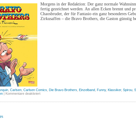
Morgens in der Redaktion: Der ganz normale Wahnsinn 
fertig gezeichnet werden. An allen Ecken brennt und pr
Chaosbruder, der für Fantasio ein ganz besonderes Gebur
Zirkusaffen – die Bravo Brothers, die Gaston günstig 
anquin
,
Carlsen
,
Carlsen Comics
,
Die Bravo Brothers
,
Einzelband
,
Funny
,
Klassiker
,
Spirou
,
S
für
en
|
Kommentare deaktiviert
Die
Bravo
Brothers
(Carlsen)
es