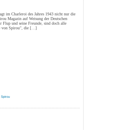
agt im Charleroi des Jahres 1943 nicht nur die
Spirou Magazin auf Weisung der Deutschen
für Flup und seine Freunde, sind doch alle
e von Spirou“, die […]
,
Spirou