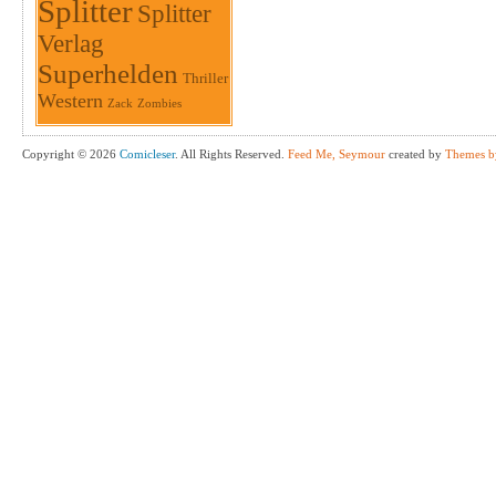
Splitter
Splitter
Verlag
Superhelden
Thriller
Western
Zack
Zombies
Copyright © 2026
Comicleser
. All Rights Reserved.
Feed Me, Seymour
created by
Themes b