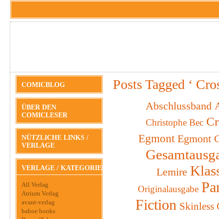
Posts Tagged ‘ Cro
COMICBLOG
Abschlussband
A
ÜBER DEN
COMICLESER
Cr
Christophe Bec
Egmont
Egmont C
NÜTZLICHE LINKS /
VERLAGE
Gesamtausg
Klas
VERLAGE / KATEGORIEN
Lemire
Pa
All Verlag
Originalausgabe
Atrium Verlag
Fiction
avant-verlag
Skinless
bahoe books