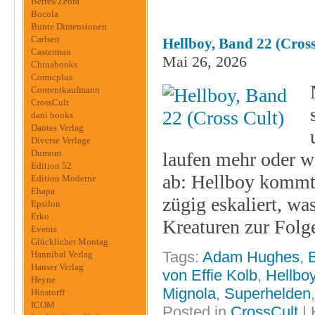
Berres/Zebra
Bocola
Bunte Dimensionen
Carlsen
Hellboy, Band 22 (Cross
Casterman
Mai 26, 2026
Chinabooks
Comicplus
Contentkaufmann
CrossCult
dani books
Dantes Verlag
Diverse Verlage
Dumont
laufen mehr oder w
Edition 52
ab: Hellboy kommt i
Edition Moderne
Ehapa
zügig eskaliert, w
Epsilon
Erko
Kreaturen zur Folg
Events
Glücklicher Montag
Tags:
Adam Hughes
,
Hannibal Verlag
Hanser Verlag
von Effie Kolb
,
Hellbo
Heyne
Mignola
,
Superhelden
Hinstorff
ICOM
Posted in
CrossCult
|