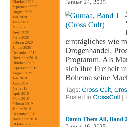
Januar 24, 2025
Oktober 2020
September 2020
August 2020
Juli 2020
Juni 2020
Mai 2020
April 2020
März 2020
einträgliches wie 
Februar 2020
Januar 2020
Drogenhandel, Pros
Dezember 2019
Programm. Als Mar
November 2019
Oktober 2019
sich ihre Freiheit u
September 2019
August 2019
Bohema seine Mach
Juli 2019
Juni 2019
Tags:
Cross Cult
,
Cros
Mai 2019
April 2019
Posted in
CrossCult
|
März 2019
Februar 2019
Januar 2019
Dezember 2018
Damn Them All, Band 2 
November 2018
Oktober 2018
Januar 16, 2025