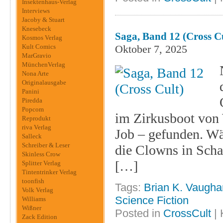
Insektenhaus-Verlag
Interviews
Jacoby & Stuart
Knesebeck
Saga, Band 12 (Cross C
Kosmos Verlag
Kult Comics
Oktober 7, 2025
MarGravio
MünchenVerlag
Nona Arte
Originalausgabe
Panini
Piredda
Popcom
im Zirkusboot von 
Reprodukt
riva Verlag
Job – gefunden. Wä
Salleck
Schreiber & Leser
die Clowns in Scha
Skinless Crow
[…]
Splitter Verlag
Tintentrinker Verlag
toonfish
Tags:
Brian K. Vaugha
Volk Verlag
Science Fiction
Williams
Wißner
Posted in
CrossCult
|
Zack Edition