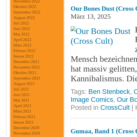
November 2022
Oktober 2022
Our Bones Dust (Cross 
September 2022
März 13, 2025
August 2022
Juli 2022
Juni 2022
Mai 2022
April 2022
März 2022
Februar 2022
Januar 2022
Mensch bezeichnen 
Dezember 2021
hat massiv gelitten
November 2021
Oktober 2021
Kannibalismus. Die
September 2021
August 2021
Juli 2021
Tags:
Ben Stenbeck
,
C
Juni 2021
Image Comics
,
Our B
Mai 2021
April 2021
Posted in
CrossCult
|
März 2021
Februar 2021
Januar 2021
Dezember 2020
Gumaa, Band 1 (Cross 
November 2020