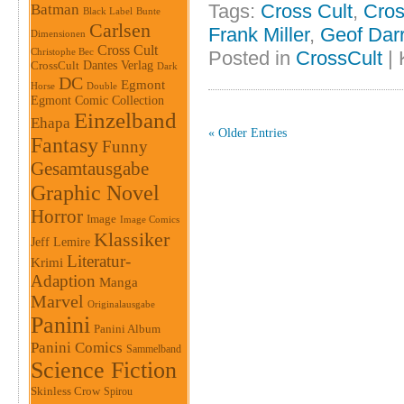
Tags:
Cross Cult
,
Cros
Batman
Black Label
Bunte
Carlsen
Frank Miller
,
Geof Dar
Dimensionen
Cross Cult
Christophe Bec
Posted in
CrossCult
|
Dantes Verlag
CrossCult
Dark
DC
Egmont
Horse
Double
Egmont Comic Collection
Einzelband
Ehapa
« Older Entries
Fantasy
Funny
Gesamtausgabe
Graphic Novel
Horror
Image
Image Comics
Klassiker
Jeff Lemire
Literatur-
Krimi
Adaption
Manga
Marvel
Originalausgabe
Panini
Panini Album
Panini Comics
Sammelband
Science Fiction
Skinless Crow
Spirou