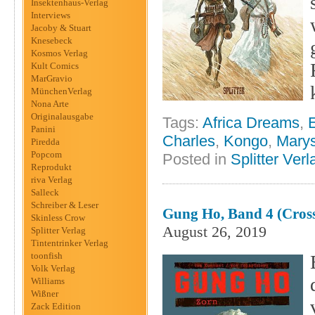
Insektenhaus-Verlag
Interviews
Jacoby & Stuart
Knesebeck
Kosmos Verlag
Kult Comics
MarGravio
MünchenVerlag
Nona Arte
Originalausgabe
Tags:
Africa Dreams
,
Panini
Charles
,
Kongo
,
Marys
Piredda
Popcom
Posted in
Splitter Verl
Reprodukt
riva Verlag
Salleck
Schreiber & Leser
Gung Ho, Band 4 (Cross
Skinless Crow
August 26, 2019
Splitter Verlag
Tintentrinker Verlag
toonfish
Volk Verlag
Williams
Wißner
Zack Edition