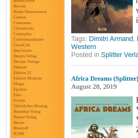
Berres/Zebra
Bocola
Bunte Dimensionen
Carlsen
Casterman
Chinabooks
Comicplus
Tags:
Dimitri Armand
,
Contentkaufmann
CrossCult
Western
dani books
Posted in
Splitter Verl
Dantes Verlag
Diverse Verlage
Dumont
Edition 52
Africa Dreams (Splitter
Edition Moderne
Ehapa
August 28, 2019
Epsilon
Erko
Events
Glücklicher Montag
Hannibal Verlag
Hanser Verlag
Heyne
Hinstorff
ICOM