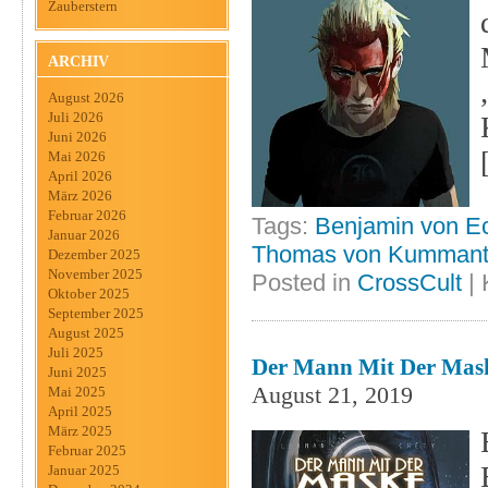
Zauberstern
ARCHIV
August 2026
Juli 2026
Juni 2026
Mai 2026
April 2026
März 2026
Februar 2026
Tags:
Benjamin von Ec
Januar 2026
Thomas von Kumman
Dezember 2025
November 2025
Posted in
CrossCult
|
Oktober 2025
September 2025
August 2025
Juli 2025
Der Mann Mit Der Mask
Juni 2025
August 21, 2019
Mai 2025
April 2025
März 2025
Februar 2025
Januar 2025