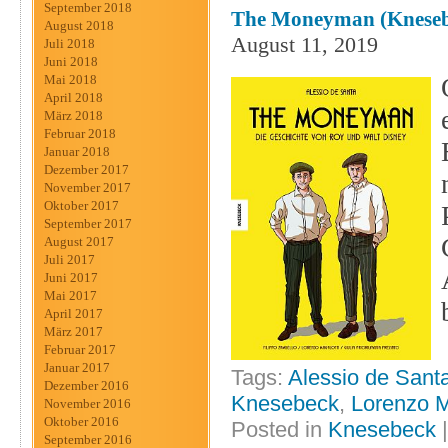
September 2018
The Moneyman (Kneseb
August 2018
August 11, 2019
Juli 2018
Juni 2018
Mai 2018
April 2018
März 2018
Februar 2018
Januar 2018
Dezember 2017
November 2017
Oktober 2017
September 2017
August 2017
Juli 2017
Juni 2017
Mai 2017
April 2017
März 2017
Februar 2017
Januar 2017
Tags:
Alessio de Sant
Dezember 2016
Knesebeck
,
Lorenzo M
November 2016
Oktober 2016
Posted in
Knesebeck
September 2016