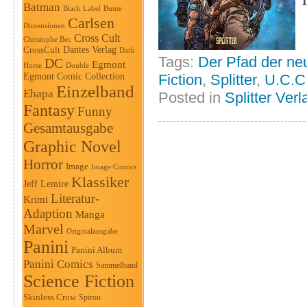
Batman
Black Label
Bunte
Carlsen
Dimensionen
Cross Cult
Christophe Bec
Dantes Verlag
CrossCult
Dark
Tags:
Der Pfad der ne
DC
Egmont
Horse
Double
Fiction
,
Splitter
,
U.C.C
Egmont Comic Collection
Einzelband
Ehapa
Posted in
Splitter Verl
Fantasy
Funny
Gesamtausgabe
Graphic Novel
Horror
Image
Image Comics
Klassiker
Jeff Lemire
Literatur-
Krimi
Adaption
Manga
Marvel
Originalausgabe
Panini
Panini Album
Panini Comics
Sammelband
Science Fiction
Skinless Crow
Spirou