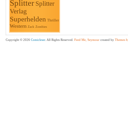
Splitter
Splitter
Verlag
Superhelden
Thriller
Western
Zack
Zombies
Copyright © 2026
Comicleser
. All Rights Reserved.
Feed Me, Seymour
created by
Themes b