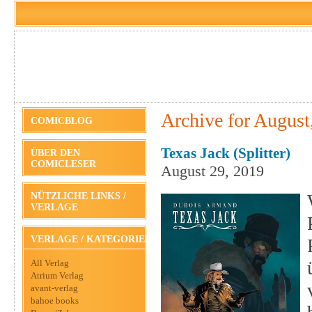
Archive for August
COMICBLOG
Texas Jack (Splitter)
ÜBER DEN
COMICLESER
August 29, 2019
NÜTZLICHE LINKS /
VERLAGE
VERLAGE / KATEGORIEN
All Verlag
Atrium Verlag
avant-verlag
bahoe books