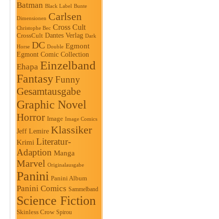
Batman
Black Label
Bunte
Carlsen
Dimensionen
Cross Cult
Christophe Bec
Dantes Verlag
CrossCult
Dark
DC
Egmont
Horse
Double
Egmont Comic Collection
Einzelband
Ehapa
Fantasy
Funny
Gesamtausgabe
Graphic Novel
Horror
Image
Image Comics
Klassiker
Jeff Lemire
Literatur-
Krimi
Adaption
Manga
Marvel
Originalausgabe
Panini
Panini Album
Panini Comics
Sammelband
Science Fiction
Skinless Crow
Spirou