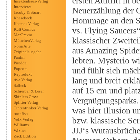
ersten Auftritt in 
Insektenhaus-Verlag
Interviews
Neuerzählung der O
Jacoby & Stuart
Knesebeck
Hommage an den Spe
Kosmos Verlag
vs. Flying Saucers“
Kult Comics
MarGravio
klassischer Zweite
MünchenVerlag
Nona Arte
aus Amazing Spider
Originalausgabe
Panini
lebten. Mysterio wi
Piredda
und fühlt sich mäc
Popcom
Reprodukt
lang und breit erkl
riva Verlag
Salleck
auf 15 cm und platz
Schreiber & Leser
Skinless Crow
Vergnügungsparks. 
Splitter Verlag
Tintentrinker Verlag
was hier Illusion u
toonfish
bzw. klassische Se
Volk Verlag
Williams
JJJ‘s Wutausbrüche
Wißner
Zack Edition