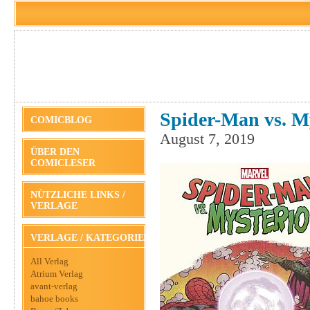
Spider-Man vs. My
COMICBLOG
August 7, 2019
ÜBER DEN
COMICLESER
NÜTZLICHE LINKS /
VERLAGE
VERLAGE / KATEGORIEN
All Verlag
Atrium Verlag
avant-verlag
bahoe books