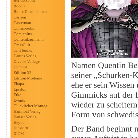
Berres/Zebra
Bocola
Bunte Dimensionen
Carlsen
Casterman
Chinabooks
Comicplus
Contentkaufmann
CrossCult
dani books
Dantes Verlag
Diverse Verlage
Namen Quentin Beck
Dumont
Edition 52
seiner „Schurken-K
Edition Moderne
ehe er sein Wissen 
Ehapa
Epsilon
Gimmicks auf der f
Erko
Events
wieder zu scheiter
Glücklicher Montag
Hannibal Verlag
Form von schwedis
Hanser Verlag
Heyne
Der Band beginnt n
Hinstorff
ICOM