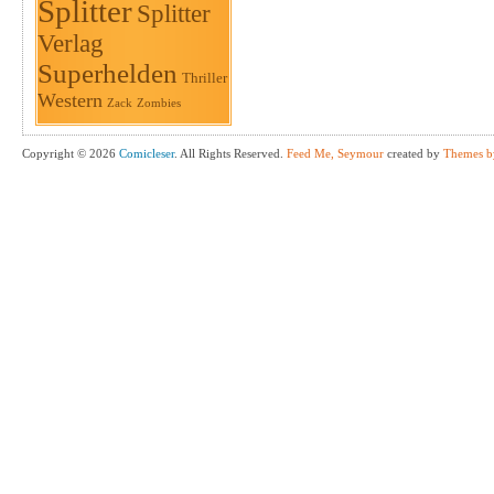
Splitter
Splitter
Verlag
Superhelden
Thriller
Western
Zack
Zombies
Copyright © 2026
Comicleser
. All Rights Reserved.
Feed Me, Seymour
created by
Themes b