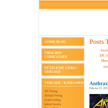
Posts 
COMICBLOG
Absch
ÜBER DEN
DC
D
COMICLESER
Hor
Alb
NÜTZLICHE LINKS /
VERLAGE
Anthrax
VERLAGE / KATEGORIEN
Februar 23, 202
All Verlag
Atrium Verlag
avant-verlag
bahoe books