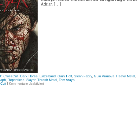
Adrian […]
t
,
CrossCult
,
Dark Horse
,
Einzelband
,
Gary Holt
,
Glenn Fabry
,
Guiu Vilanova
,
Heavy Metal
,
taph
,
Repentless
,
Slayer
,
Thrash Metal
,
Tom Araya
für
Cult
|
Kommentare deaktiviert
Slayer:
Repentless
(Cross
Cult)