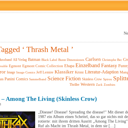
Ne
Tagged ‘ Thrash Metal ’
Carlsen
Batman
Cr
lussband
All Verlag
Black Label
Christophe Bec
Bunte Dimensionen
Einzelband
Fantasy
Funn
Ehapa
Egmont
Egmont Comic Collection
ouble
ror
Klassiker
Literatur-Adaption
Krimi
Man
Image
Jeff Lemire
Image Comics
Splitt
Science Fiction
Panini Comics
um
Skinless Crow
Sammelband
Spirou
Western
Thriller
Zack
Zombies
 – Among The Living (Skinless Crow)
3
„Disease! Disease! Spreading the disease!“ Mit dieser 
1987 ein Album einen Scheitel, das so gar nichts mit 
rotierte: mit ihrem dritten Ausritt „Among The Living
Ruf als Macht im Thrash Metal, in dem sie […]