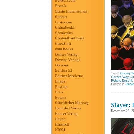
Berres/Zebra
Bocola
Bunte Dimensionen
Carlsen
Casterman
Chinabooks
Comicplus
Contentkaufmann
CrossCult
dani books
Dantes Verlag
Diverse Verlage
Dumont
Edition 52
Tags:
Among the
Edition Moderne
Gerard Way
,
Gr
Roland Boschi
,
Ehapa
Posted in
Skinl
Epsilon
Erko
Events
Glücklicher Montag
Slayer: 
Hannibal Verlag
Dezember 22, 2
Hanser Verlag
Heyne
Hinstorff
ICOM