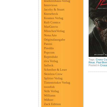
Insektenhaus-Verlag
Interviews
Jacoby & Stuart
Knesebeck
Kosmos Verlag
Kult Comics
MarGravio
MünchenVerlag
Nona Arte
Originalausgabe
Panini
Piredda
Popcom
Reprodukt
Tags:
Cross Cul
riva Verlag
Reue
,
Paul Bos
Salleck
Posted in
Cross
Schreiber & Leser
Skinless Crow
Splitter Verlag
Tintentrinker Verlag
toonfish
Volk Verlag
Williams
Wißner
Zack Edition