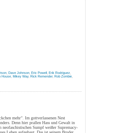
rtson
,
Dave Johnson
,
Eric Powell
,
Erik Rodriguez
,
 House
,
Mikey Way
,
Rick Remender
,
Rob Zombie
,
ückchen mehr“. Im gottverlassenen Nest
nders. Denn hier prallen Hass und Gewalt in
dem neofaschistischen Sumpf weißer Supremacy-
eues Leben aufgebaut. Das ist seinem Bruder