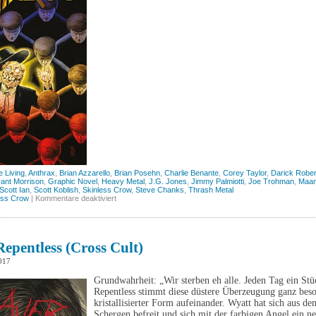
 Living
,
Anthrax
,
Brian Azzarello
,
Brian Posehn
,
Charlie Benante
,
Corey Taylor
,
Darick Robe
ant Morrison
,
Graphic Novel
,
Heavy Metal
,
J.G. Jones
,
Jimmy Palmiotti
,
Joe Trohman
,
Maan
Scott Ian
,
Scott Koblish
,
Skinless Crow
,
Steve Chanks
,
Thrash Metal
für
ess Crow
|
Kommentare deaktiviert
Anthrax
–
Among
the
Living
Repentless (Cross Cult)
(Skinless
Crow)
017
Grundwahrheit: „Wir sterben eh alle. Jeden Tag ein St
Repentless stimmt diese düstere Überzeugung ganz beso
kristallisierter Form aufeinander. Wyatt hat sich aus 
Schergen befreit und sich mit der farbigen Angel ein n