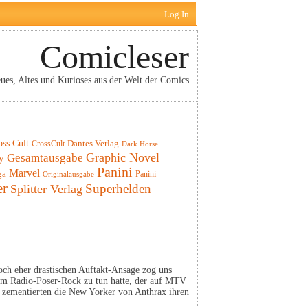
Log In
Comicleser
ues, Altes und Kurioses aus der Welt der Comics
oss Cult
CrossCult
Dantes Verlag
Dark Horse
Graphic Novel
Gesamtausgabe
y
Panini
Marvel
ga
Panini
Originalausgabe
er
Superhelden
Splitter Verlag
doch eher drastischen Auftakt-Ansage zog uns
dem Radio-Poser-Rock zu tun hatte, der auf MTV
“ zementierten die New Yorker von Anthrax ihren