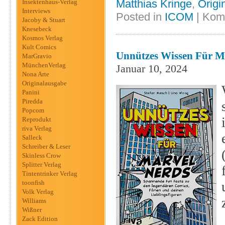
Matthias Kringe
,
Origi
Insektenhaus-Verlag
Interviews
Posted in
ICOM
|
Komm
Jacoby & Stuart
Knesebeck
Kosmos Verlag
Kult Comics
Unnützes Wissen Für Ma
MarGravio
MünchenVerlag
Januar 10, 2024
Nona Arte
Originalausgabe
Panini
Piredda
Popcom
Reprodukt
riva Verlag
Salleck
Schreiber & Leser
Skinless Crow
Splitter Verlag
Tintentrinker Verlag
toonfish
Volk Verlag
Williams
Wißner
Zack Edition