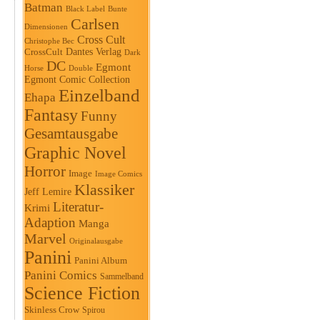
Batman
Black Label
Bunte
Carlsen
Dimensionen
Cross Cult
Christophe Bec
Dantes Verlag
CrossCult
Dark
DC
Egmont
Horse
Double
Egmont Comic Collection
Einzelband
Ehapa
Fantasy
Funny
Gesamtausgabe
Graphic Novel
Horror
Image
Image Comics
Klassiker
Jeff Lemire
Literatur-
Krimi
Adaption
Manga
Marvel
Originalausgabe
Panini
Panini Album
Panini Comics
Sammelband
Science Fiction
Skinless Crow
Spirou