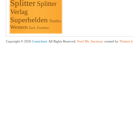
Splitter
Splitter
Verlag
Superhelden
Thriller
Western
Zack
Zombies
Copyright © 2026
Comicleser
. All Rights Reserved.
Feed Me, Seymour
created by
Themes b