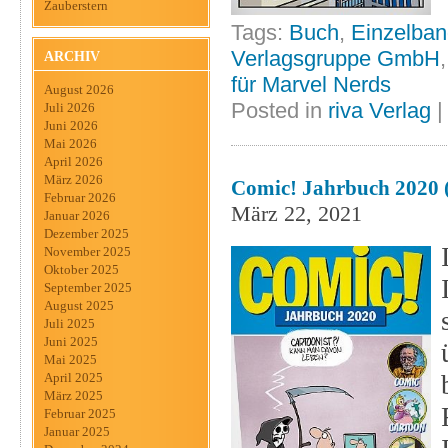
Zauberstern
Tags:
Buch
,
Einzelba
Verlagsgruppe GmbH
ARCHIV
für Marvel Nerds
August 2026
Posted in
riva Verlag
Juli 2026
Juni 2026
Mai 2026
April 2026
März 2026
Comic! Jahrbuch 2020
Februar 2026
März 22, 2021
Januar 2026
Dezember 2025
November 2025
Oktober 2025
September 2025
August 2025
Juli 2025
Juni 2025
Mai 2025
April 2025
März 2025
Februar 2025
Januar 2025