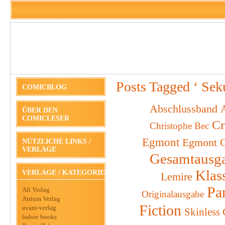
Posts Tagged ‘ Sek
COMICBLOG
Abschlussband
A
ÜBER DEN
COMICLESER
Cr
Christophe Bec
Egmont
Egmont C
NÜTZLICHE LINKS /
VERLAGE
Gesamtausg
Klas
VERLAGE / KATEGORIEN
Lemire
Pa
All Verlag
Originalausgabe
Atrium Verlag
Fiction
avant-verlag
Skinless
bahoe books