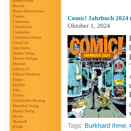
Berres/Zebra
Bocola
Bunte Dimensionen
Carlsen
Comic! Jahrbuch 2024
Casterman
Oktober 1, 2024
Chinabooks
Comicplus
Contentkaufmann
CrossCult
dani books
Dantes Verlag
Diverse Verlage
Dumont
Edition 52
Edition Moderne
Ehapa
Epsilon
Erko
Events
Glücklicher Montag
Hannibal Verlag
Hanser Verlag
Heyne
Hinstorff
Tags:
Burkhard Ihme
,
ICOM