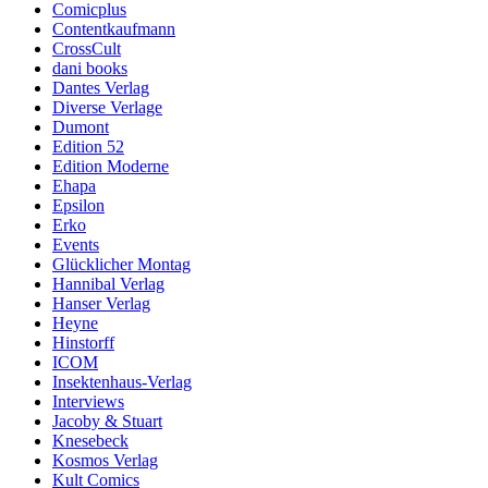
Comicplus
Contentkaufmann
CrossCult
dani books
Dantes Verlag
Diverse Verlage
Dumont
Edition 52
Edition Moderne
Ehapa
Epsilon
Erko
Events
Glücklicher Montag
Hannibal Verlag
Hanser Verlag
Heyne
Hinstorff
ICOM
Insektenhaus-Verlag
Interviews
Jacoby & Stuart
Knesebeck
Kosmos Verlag
Kult Comics