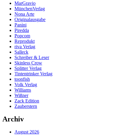
MarGravio
MünchenVerlag
Nona Arte
Originalausgabe
Panini
Piredda
Popcom
Reprodukt
riva Verlag
Salleck
Schreiber & Leser
Skinless Crow
Splitter Verlag
Tintentrinker Verlag
toonfish
Volk Verlag
Williams
Wißner
Zack Edition
Zauberstern
Archiv
August 2026