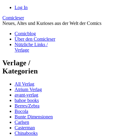
Log In
Comicleser
Neues, Altes und Kurioses aus der Welt der Comics
Comicblog
Über den Comicleser
Nützliche Links /
Verlage
Verlage /
Kategorien
All Verlag
Atrium Verlag
avant-verlag
bahoe books
Berres/Zebra
Bocola
Bunte Dimensionen
Carlsen
Casterman
Chinabooks