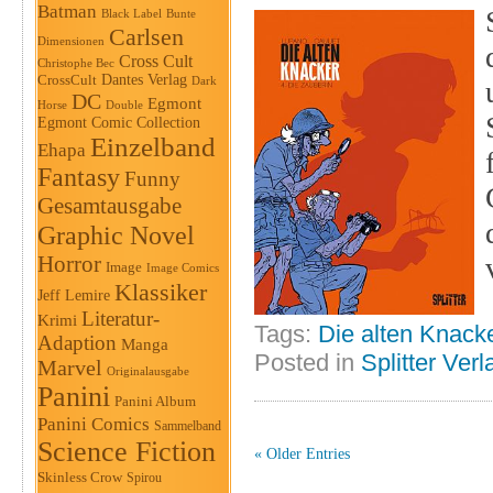
Batman
Black Label
Bunte
Carlsen
Dimensionen
Cross Cult
Christophe Bec
Dantes Verlag
CrossCult
Dark
DC
Egmont
Horse
Double
Egmont Comic Collection
Einzelband
Ehapa
Fantasy
Funny
Gesamtausgabe
Graphic Novel
Horror
Image
Image Comics
Klassiker
Jeff Lemire
Literatur-
Krimi
Tags:
Die alten Knack
Adaption
Manga
Posted in
Splitter Verl
Marvel
Originalausgabe
Panini
Panini Album
Panini Comics
Sammelband
Science Fiction
« Older Entries
Skinless Crow
Spirou