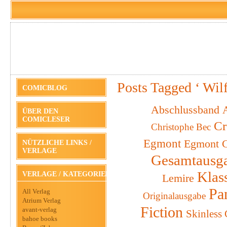
Posts Tagged ‘ Wil
COMICBLOG
Abschlussband
A
ÜBER DEN
COMICLESER
Cr
Christophe Bec
Egmont
Egmont C
NÜTZLICHE LINKS /
VERLAGE
Gesamtausg
Klas
VERLAGE / KATEGORIEN
Lemire
Pa
All Verlag
Originalausgabe
Atrium Verlag
Fiction
avant-verlag
Skinless
bahoe books