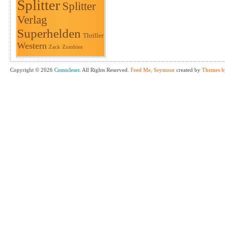
Splitter
Splitter
Verlag
Superhelden
Thriller
Western
Zack
Zombies
Copyright © 2026
Comicleser
. All Rights Reserved.
Feed Me, Seymour
created by
Themes b