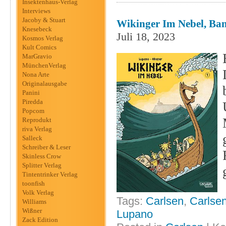
Insektenhaus-Verlag
Interviews
Jacoby & Stuart
Wikinger Im Nebel, Ban
Knesebeck
Juli 18, 2023
Kosmos Verlag
Kult Comics
MarGravio
MünchenVerlag
Nona Arte
Originalausgabe
Panini
Piredda
Popcom
Reprodukt
riva Verlag
Salleck
Schreiber & Leser
Skinless Crow
Splitter Verlag
Tintentrinker Verlag
toonfish
Volk Verlag
Tags:
Carlsen
,
Carlse
Williams
Wißner
Lupano
Zack Edition