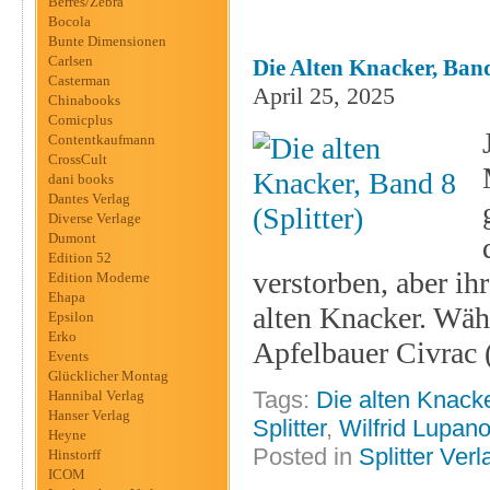
Berres/Zebra
Bocola
Bunte Dimensionen
Carlsen
Die Alten Knacker, Band
Casterman
April 25, 2025
Chinabooks
Comicplus
Contentkaufmann
CrossCult
dani books
Dantes Verlag
Diverse Verlage
Dumont
Edition 52
verstorben, aber i
Edition Moderne
Ehapa
alten Knacker. Währ
Epsilon
Erko
Apfelbauer Civrac 
Events
Glücklicher Montag
Tags:
Die alten Knack
Hannibal Verlag
Hanser Verlag
Splitter
,
Wilfrid Lupan
Heyne
Posted in
Splitter Verl
Hinstorff
ICOM