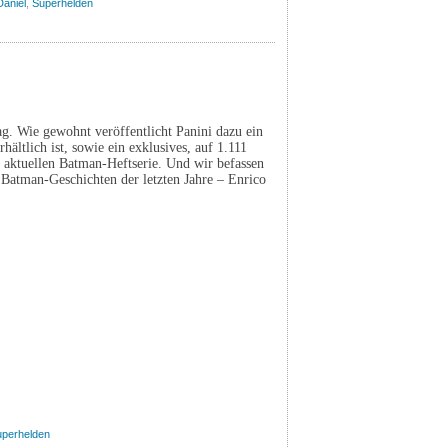
aniel
,
Superhelden
ag. Wie gewohnt veröffentlicht Panini dazu ein
ältlich ist, sowie ein exklusives, auf 1.111
r aktuellen Batman-Heftserie. Und wir befassen
 Batman-Geschichten der letzten Jahre – Enrico
uperhelden