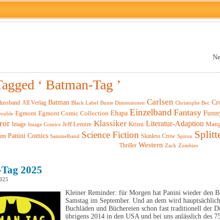
Ne
Tagged ‘ Batman-Tag ’
Carlsen
Batman
Cr
lussband
All Verlag
Black Label
Christophe Bec
Bunte Dimensionen
Einzelband
Fantasy
Funn
Ehapa
Egmont
Egmont Comic Collection
ouble
ror
Klassiker
Literatur-Adaption
Krimi
Man
Image
Jeff Lemire
Image Comics
Splitt
Science Fiction
Panini Comics
um
Skinless Crow
Sammelband
Spirou
Western
Thriller
Zack
Zombies
Tag 2025
2025
Kleiner Reminder: für Morgen hat Panini wieder den Ba
Samstag im September. Und an dem wird hauptsächlich 
Buchläden und Büchereien schon fast traditionell der D
übrigens 2014 in den USA und bei uns anlässlich des 7