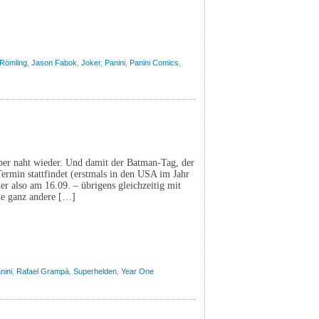
 Römling
,
Jason Fabok
,
Joker
,
Panini
,
Panini Comics
,
mber naht wieder. Und damit der Batman-Tag, der
 Termin stattfindet (erstmals in den USA im Jahr
 also am 16.09. – übrigens gleichzeitig mit
ne ganz andere […]
nini
,
Rafael Grampá
,
Superhelden
,
Year One