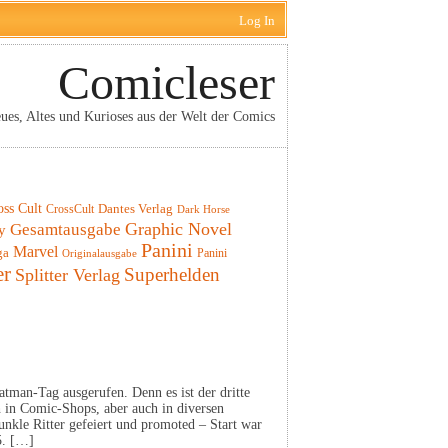
Log In
Comicleser
ues, Altes und Kurioses aus der Welt der Comics
oss Cult
CrossCult
Dantes Verlag
Dark Horse
Graphic Novel
Gesamtausgabe
y
Panini
Marvel
ga
Panini
Originalausgabe
er
Superhelden
Splitter Verlag
tman-Tag ausgerufen. Denn es ist der dritte
in Comic-Shops, aber auch in diversen
unkle Ritter gefeiert und promoted – Start war
5. […]