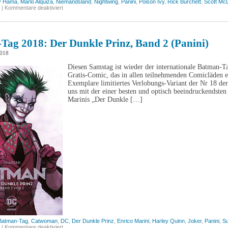
y Hama
,
Marlo Alquiza
,
Niemandsland
,
Nightwing
,
Panini
,
Poison Ivy
,
Rick Burchett
,
Scott McD
für
|
Kommentare deaktiviert
Batman-
Tag
2019:
Niemandsland,
Band
Tag 2018: Der Dunkle Prinz, Band 2 (Panini)
4
(Panini)
2018
Diesen Samstag ist wieder der internationale Batman-T
Gratis-Comic, das in allen teilnehmenden Comicläden erh
Exemplare limitiertes Verlobungs-Variant der Nr 18 de
uns mit der einer besten und optisch beeindruckendsten
Marinis „Der Dunkle […]
Batman-Tag
,
Catwoman
,
DC
,
Der Dunkle Prinz
,
Enrico Marini
,
Harley Quinn
,
Joker
,
Panini
,
S
für
|
Kommentare deaktiviert