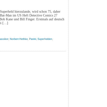
 Superheld hierzulande, wird schon 75, daher
er Bat-Man im US Heft Detective Comics 27
 Bob Kane und Bill Finger. Erstmals auf deutsch
ei […]
lassiker
,
Norbert Hethke
,
Panini
,
Superhelden
,