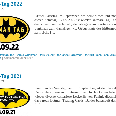
Tag 2022
2022
Dritter Samstag im September, das heißt dieses Jahr ni
diesen Samstag, 17.09.2022 ist wieder Batman-Tag. Inz
deutschen Comic-Betrieb, der übrigens auch internatio
pünktlich zum damaligen 75. Geburtstags des Mitterna
zahlreiche […]
Batman-Tag
,
Bernie Wrightson
,
Dark Victory
,
Das lange Halloween
,
Der Kult
,
Jeph Loeb
,
Jim 
für
s
|
Kommentare deaktiviert
Batman-
Tag
2022
Tag 2021
2021
Kommenden Samstag, am 18. September, ist der diesjäh
Deutschland, wie auch international. In den Comicläde
wieder diverse kostenlose Leckerlis von Panini, diesma
dazu noch Batman Trading Cards. Beides behandelt das
[…]