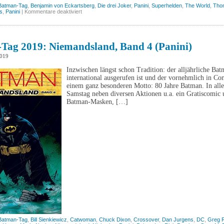
Batman-Tag
,
Benjamin von Eckartsberg
,
Die drei Joker
,
Panini
,
Superhelden
,
The World
,
Tho
für
s
,
Panini
|
Kommentare deaktiviert
Batman-
Tag
2021
Tag 2019: Niemandsland, Band 4 (Panini)
2019
Inzwischen längst schon Tradition: der alljährliche 
international ausgerufen ist und der vornehmlich in Co
einem ganz besonderen Motto: 80 Jahre Batman. In all
Samstag neben diversen Aktionen u.a. ein Gratiscomic
Batman-Masken, […]
Batman-Tag
,
Bill Sienkiewicz
,
Catwoman
,
Chuck Dixon
,
Crossover
,
Dan Jurgens
,
DC
,
Greg 