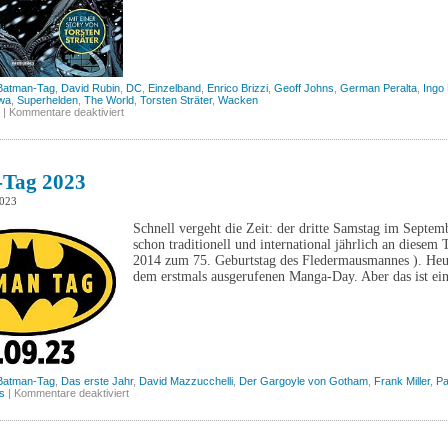
Batman-Tag
,
David Rubin
,
DC
,
Einzelband
,
Enrico Brizzi
,
Geoff Johns
,
German Peralta
,
Ingo
wa
,
Superhelden
,
The World
,
Torsten Sträter
,
Wacken
für
|
Kommentare deaktiviert
Batman-
Tag
2024
–
Joker:
Tag 2023
The
World
2023
(Panini)
Schnell vergeht die Zeit: der dritte Samstag im Septe
schon traditionell und international jährlich an diesem
2014 zum 75. Geburtstag des Fledermausmannes ). Heuer
dem erstmals ausgerufenen Manga-Day. Aber das ist ei
Batman-Tag
,
Das erste Jahr
,
David Mazzucchelli
,
Der Gargoyle von Gotham
,
Frank Miller
,
Pa
für
s
|
Kommentare deaktiviert
Batman-
Tag
2023