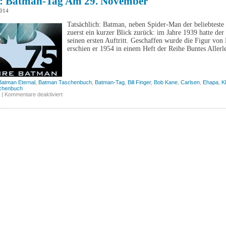
: Batman-Tag Am 29. November
2014
Tatsächlich: Batman, neben Spider-Man der beliebteste
zuerst ein kurzer Blick zurück: im Jahre 1939 hatte d
seinen ersten Auftritt. Geschaffen wurde die Figur von
erschien er 1954 in einem Heft der Reihe Buntes Allerl
Batman Eternal
,
Batman Taschenbuch
,
Batman-Tag
,
Bill Finger
,
Bob Kane
,
Carlsen
,
Ehapa
,
K
chenbuch
für
|
Kommentare deaktiviert
Zum
75.:
Batman-
Tag
am
29.
November