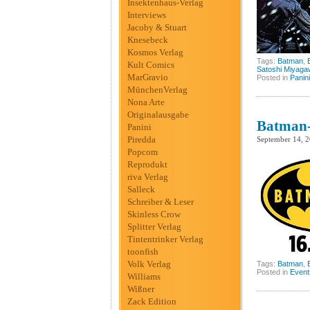
Insektenhaus-Verlag
Interviews
Jacoby & Stuart
Knesebeck
Kosmos Verlag
Tags:
Batman
,
Kult Comics
Satoshi Miyaga
MarGravio
Posted in
Panini
MünchenVerlag
Nona Arte
Originalausgabe
Batman-
Panini
Piredda
September 14, 
Popcom
Reprodukt
riva Verlag
Salleck
Schreiber & Leser
Skinless Crow
Splitter Verlag
Tintentrinker Verlag
toonfish
Volk Verlag
Tags:
Batman
,
Posted in
Event
Williams
Wißner
Zack Edition