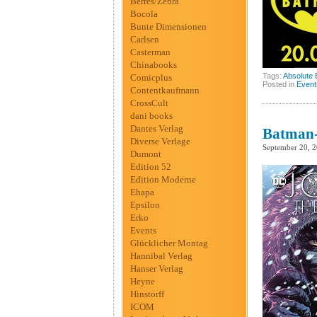
Berres/Zebra
Bocola
Bunte Dimensionen
Carlsen
Casterman
Chinabooks
Tags:
Absolute
Comicplus
Posted in
Event
Contentkaufmann
CrossCult
dani books
Dantes Verlag
Batman-
Diverse Verlage
September 20, 
Dumont
Edition 52
Edition Moderne
Ehapa
Epsilon
Erko
Events
Glücklicher Montag
Hannibal Verlag
Hanser Verlag
Heyne
Hinstorff
ICOM