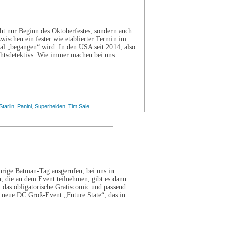
cht nur Beginn des Oktoberfestes, sondern auch:
wischen ein fester wie etablierter Termin im
nal „begangen“ wird. In den USA seit 2014, also
chtsdetektivs. Wie immer machen bei uns
Starlin
,
Panini
,
Superhelden
,
Tim Sale
rige Batman-Tag ausgerufen, bei uns in
n, die an dem Event teilnehmen, gibt es dann
l das obligatorische Gratiscomic und passend
 neue DC Groß-Event „Future State“, das in