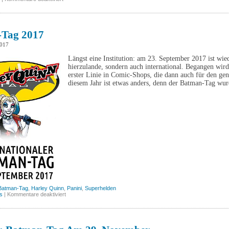
Batman-
Tag
2018:
Der
Dunkle
Tag 2017
Prinz,
Band
2017
2
(Panini)
Längst eine Institution: am 23. September 2017 ist wi
hierzulande, sondern auch international. Begangen wir
erster Linie in Comic-Shops, die dann auch für den gen
diesem Jahr ist etwas anders, denn der Batman-Tag wu
Batman-Tag
,
Harley Quinn
,
Panini
,
Superhelden
für
s
|
Kommentare deaktiviert
Batman-
Tag
2017