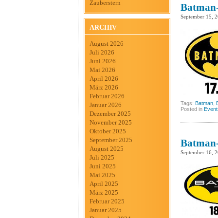
Zauberstern
Batman-
September 15, 
ARCHIV
August 2026
Juli 2026
Juni 2026
Mai 2026
April 2026
März 2026
Februar 2026
Tags:
Batman
,
Januar 2026
Posted in
Event
Dezember 2025
November 2025
Oktober 2025
September 2025
Batman-
August 2025
September 16, 
Juli 2025
Juni 2025
Mai 2025
April 2025
März 2025
Februar 2025
Januar 2025