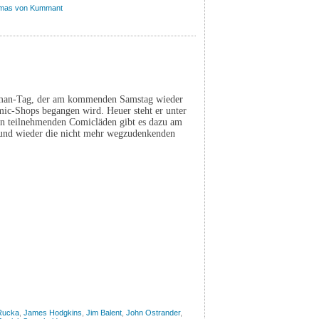
mas von Kummant
Batman-Tag, der am kommenden Samstag wieder
mic-Shops begangen wird. Heuer steht er unter
en teilnehmenden Comicläden gibt es dazu am
 und wieder die nicht mehr wegzudenkenden
Rucka
,
James Hodgkins
,
Jim Balent
,
John Ostrander
,