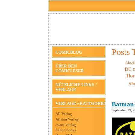
Posts 
COMICBLOG
Absch
ÜBER DEN
DC
D
COMICLESER
Hor
Alb
NÜTZLICHE LINKS /
VERLAGE
Batman-
VERLAGE / KATEGORIEN
September 19, 
All Verlag
Atrium Verlag
avant-verlag
bahoe books