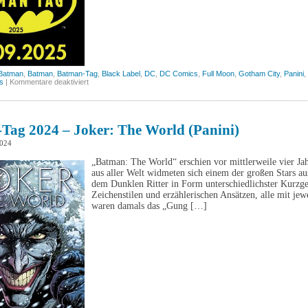
 Batman
,
Batman
,
Batman-Tag
,
Black Label
,
DC
,
DC Comics
,
Full Moon
,
Gotham City
,
Panini
,
für
s
|
Kommentare deaktiviert
Batman-
Tag
2025
Tag 2024 – Joker: The World (Panini)
2024
„Batman: The World“ erschien vor mittlerweile vier Ja
aus aller Welt widmeten sich einem der großen Stars au
dem Dunklen Ritter in Form unterschiedlichster Kurzge
Zeichenstilen und erzählerischen Ansätzen, alle mit je
waren damals das „Gung […]