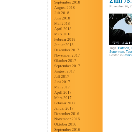
Zum 75.
September 2018
November 26, 
August 2018
Juli 2018
Juni 2018
Mai 2018
April 2018
März 2018
Februar 2018
Januar 2018
Tags:
Batman
,
Dezember 2017
Superman
,
Tas
November 2017
Posted in
Panini
Oktober 2017
September 2017
August 2017
Juli 2017
Juni 2017
Mai 2017
April 2017
März 2017
Februar 2017
Januar 2017
Dezember 2016
November 2016
Oktober 2016
September 2016