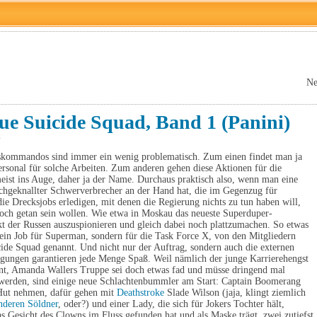
Ne
ue Suicide Squad, Band 1 (Panini)
6
kommandos sind immer ein wenig problematisch. Zum einen findet man ja
rsonal für solche Arbeiten. Zum anderen gehen diese Aktionen für die
eist ins Auge, daher ja der Name. Durchaus praktisch also, wenn man eine
chgeknallter Schwerverbrecher an der Hand hat, die im Gegenzug für
 die Drecksjobs erledigen, mit denen die Regierung nichts zu tun haben will,
och getan sein wollen. Wie etwa in Moskau das neueste Superduper-
t der Russen auszuspionieren und gleich dabei noch plattzumachen. So etwas
 kein Job für Superman, sondern für die Task Force X, von den Mitgliedern
cide Squad genannt. Und nicht nur der Auftrag, sondern auch die externen
ungen garantieren jede Menge Spaß. Weil nämlich der junge Karrierehengst
nt, Amanda Wallers Truppe sei doch etwas fad und müsse dringend mal
werden, sind einige neue Schlachtenbummler am Start: Captain Boomerang
Hut nehmen, dafür gehen mit
Deathstroke
Slade Wilson (jaja, klingt ziemlich
nderen Söldner
, oder?) und einer Lady, die sich für Jokers Tochter hält,
as Gesicht des Clowns im Fluss gefunden hat und als Maske trägt, zwei zutiefst