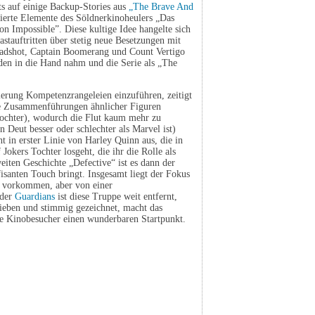
ts auf einige Backup-Stories aus
„The Brave And
ierte Elemente des Söldnerkinoheulers „Das
on Impossible”. Diese kultige Idee hangelte sich
stauftritten über stetig neue Besetzungen mit
adshot, Captain Boomerang und Count Vertigo
äden in die Hand nahm und die Serie als „The
ierung Kompetenzrangeleien einzuführen, zeitigt
ste Zusammenführungen ähnlicher Figuren
Tochter), wodurch die Flut kaum mehr zu
 Deut besser oder schlechter als Marvel ist)
t in erster Linie von Harley Quinn aus, die in
 Jokers Tochter losgeht, die ihr die Rolle als
weiten Geschichte „Defective“ ist es dann der
santen Touch bringt. Insgesamt liegt der Fokus
en vorkommen, aber von einer
 der
Guardians
ist diese Truppe weit entfernt,
hrieben und stimmig gezeichnet, macht das
te Kinobesucher einen wunderbaren Startpunkt.