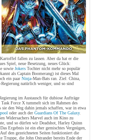
artoffel fallen zu lassen. Aber da hat er die
ues Spiel, neue Besetzung, neues Glück:
ke sowie
Jokers
Tochter nicht mehr so populär
kannt als Captain Boomerang) ist dieses Mal
och ein paar
Ninja
-Man-Bats ran. Ziel: China,
Regierung natürlich weniger, und so sind
Regierung im Austausch für dubiose Aufträge
de: Task Force X tummelt sich im Rahmen des
sie den Weg dahin jemals schaffen, war in etwa
pool
oder auch der
Guardians Of The Galaxy
.
ßen Widersachers Marvel auch im Kino zu
chte, und so dürfen wir Deadshot, Harley Quinn
Das Ergebnis ist ein eher gemischtes Vergnügen,
 Auf den gezeichneten Seiten funktioniert die
te Truppe, die John Ostrander bereits Ende der