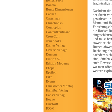
Berres/Zebra
fragwürdige T
Bocola
Bunte Dimensionen
Nachdem die R
Carlsen
der Streit vo
Casterman
gewaltsam in 
Chinabooks
Manta und Ha
Forschungsobj
Comicplus
die Rocket R
Contentkaufmann
eingeschleust
CrossCult
und muss fest
dani books
soweit reicht
Dantes Verlag
Russen abwerb
Diverse Verlage
Rechnung ohne
Dumont
nachdem sich
Edition 52
sind, dürfen
auch Revers
Edition Moderne
wo man offen
Ehapa
weitere expl
Epsilon
Erko
Events
Glücklicher Montag
Hannibal Verlag
Hanser Verlag
Heyne
Hinstorff
ICOM