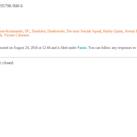
-95798-908-6
ntom-Kommando
,
DC
,
Deadshot
,
Deathstroke
,
Die neue Suicide Squad
,
Harley Quinn
,
Jeremy 
ck
,
Vicente Cifuentes
posted on August 24, 2016 at 12:44 and is filed under
Panini
. You can follow any responses to 
 closed.