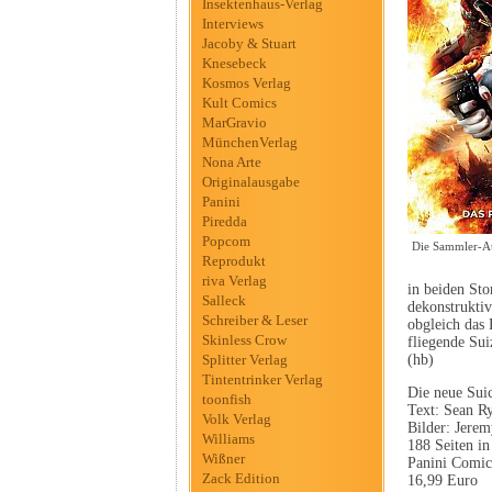
Insektenhaus-Verlag
Interviews
Jacoby & Stuart
Knesebeck
Kosmos Verlag
Kult Comics
MarGravio
MünchenVerlag
Nona Arte
Originalausgabe
Panini
Piredda
Popcom
Die Sammler-Au
Reprodukt
riva Verlag
in beiden Sto
Salleck
dekonstrukti
Schreiber & Leser
obgleich das 
Skinless Crow
fliegende Su
Splitter Verlag
(hb)
Tintentrinker Verlag
Die neue Su
toonfish
Text: Sean R
Volk Verlag
Bilder: Jere
Williams
188 Seiten in
Wißner
Panini Comic
Zack Edition
16,99 Euro