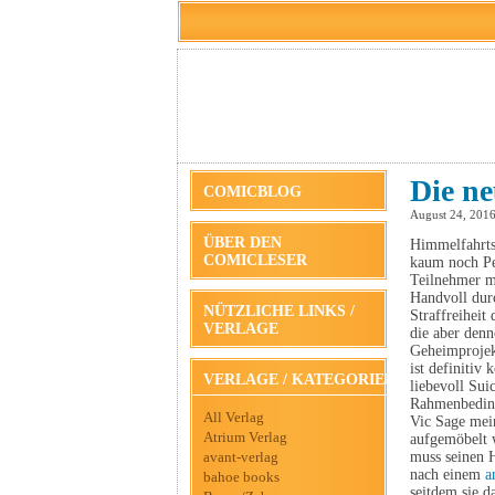
Die ne
COMICBLOG
August 24, 201
ÜBER DEN
Himmelfahrts
COMICLESER
kaum noch Pe
Teilnehmer m
Handvoll dur
NÜTZLICHE LINKS /
Straffreiheit
VERLAGE
die aber denn
Geheimprojek
ist definitiv
VERLAGE / KATEGORIEN
liebevoll Sui
Rahmenbeding
All Verlag
Vic Sage mei
Atrium Verlag
aufgemöbelt 
avant-verlag
muss seinen 
nach einem
a
bahoe books
seitdem sie d