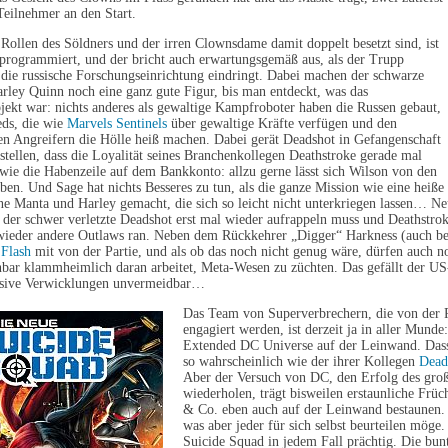
eilnehmer an den Start.
ollen des Söldners und der irren Clownsdame damit doppelt besetzt sind, ist
rprogrammiert, und der bricht auch erwartungsgemäß aus, als der Trupp
die russische Forschungseinrichtung eindringt. Dabei machen der schwarze
rley Quinn noch eine ganz gute Figur, bis man entdeckt, was das
ekt war: nichts anderes als gewaltige Kampfroboter haben die Russen gebaut,
eds, die wie
Marvels Sentinels
über gewaltige Kräfte verfügen und den
en Angreifern die Hölle heiß machen. Dabei gerät Deadshot in Gefangenschaft
stellen, dass die Loyalität seines Branchenkollegen Deathstroke gerade mal
 wie die Habenzeile auf dem Bankkonto: allzu gerne lässt sich Wilson von den
en. Und Sage hat nichts Besseres zu tun, als die ganze Mission wie eine heiße K
 Manta und Harley gemacht, die sich so leicht nicht unterkriegen lassen… Ne
 der schwer verletzte Deadshot erst mal wieder aufrappeln muss und Deathstro
 wieder andere Outlaws ran. Neben dem Rückkehrer „Digger“ Harkness (auch be
e
Flash
mit von der Partie, und als ob das noch nicht genug wäre, dürfen auch n
bar klammheimlich daran arbeitet, Meta-Wesen zu züchten. Das gefällt der US-
osive Verwicklungen unvermeidbar…
Das Team von Superverbrechern, die von der 
engagiert werden, ist derzeit ja in aller Mun
Extended DC Universe auf der Leinwand. Dass 
so wahrscheinlich wie der ihrer Kollegen
Dead
Aber der Versuch von DC, den Erfolg des gro
wiederholen, trägt bisweilen erstaunliche Frü
& Co. eben auch auf der Leinwand bestaunen. 
was aber jeder für sich selbst beurteilen möge.
Suicide Squad in jedem Fall prächtig. Die bun