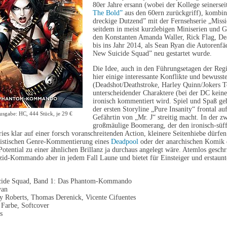
80er Jahre ersann (wobei der Kollege seinersei
The Bold”
aus den 60ern zurückgriff), kombin
dreckige Dutzend” mit der Fernsehserie „Missi
seitdem in meist kurzlebigen Miniserien und Ga
den Konstanten Amanda Waller, Rick Flag, De
bis ins Jahr 2014, als Sean Ryan die Autorenf
New Suicide Squad” neu gestartet wurde.
Die Idee, auch in den Führungsetagen der Reg
hier einige interessante Konflikte und bewus
(Deadshot/Deathstroke, Harley Quinn/Jokers 
unterscheidender Charaktere (bei der DC keinen
ironisch kommentiert wird. Spiel und Spaß geh
der ersten Storyline „Pure Insanity“ frontal auf
sgabe: HC, 444 Stück, je 29 €
Gefährtin von „Mr. J“ streitig macht. In der z
großmäulige Boomerang, der den ironisch-süffi
ries klar auf einer forsch voranschreitenden Action, kleinere Seitenhiebe dürf
vistischen Genre-Kommentierung eines
Deadpool
oder der anarchischen Komik
Potential zu einer ähnlichen Brillanz ja durchaus angelegt wäre. Atemlos gesc
izid-Kommando aber in jedem Fall Laune und bietet für Einsteiger und erstaun
icide Squad, Band 1: Das Phantom-Kommando
yan
my Roberts, Thomas Derenick, Vicente Cifuentes
 Farbe, Softcover
s