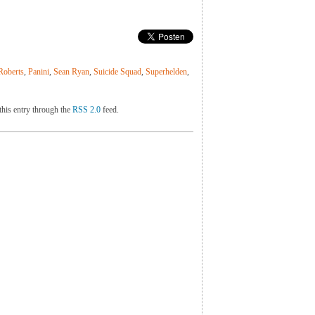
Roberts
,
Panini
,
Sean Ryan
,
Suicide Squad
,
Superhelden
,
this entry through the
RSS 2.0
feed.