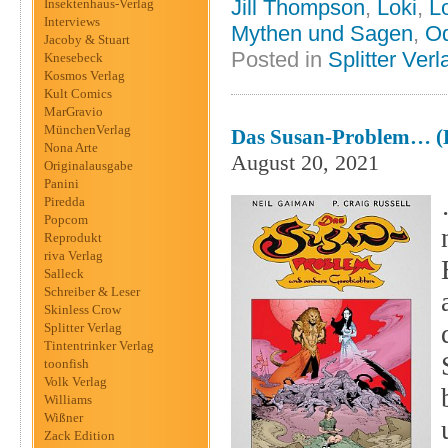
Jill Thompson
,
Loki
,
L
Insektenhaus-Verlag
Interviews
Mythen und Sagen
,
Od
Jacoby & Stuart
Posted in
Splitter Verl
Knesebeck
Kosmos Verlag
Kult Comics
MarGravio
MünchenVerlag
Das Susan-Problem… (D
Nona Arte
August 20, 2021
Originalausgabe
Panini
Piredda
Popcom
Reprodukt
riva Verlag
Salleck
Schreiber & Leser
Skinless Crow
Splitter Verlag
Tintentrinker Verlag
toonfish
Volk Verlag
Williams
Wißner
Zack Edition