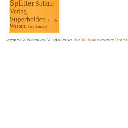
Splitter
Splitter
Verlag
Superhelden
Thriller
Western
Zack
Zombies
Copyright © 2026
Comicleser
. All Rights Reserved.
Feed Me, Seymour
created by
Themes b