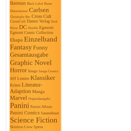
Batman
Black Label
Bunte
Carlsen
Dimensionen
Cross Cult
Christophe Bec
Dantes Verlag
CrossCult
Dark
DC
Egmont
Horse
Double
Egmont Comic Collection
Einzelband
Ehapa
Fantasy
Funny
Gesamtausgabe
Graphic Novel
Horror
Image
Image Comics
Klassiker
Jeff Lemire
Literatur-
Krimi
Adaption
Manga
Marvel
Originalausgabe
Panini
Panini Album
Panini Comics
Sammelband
Science Fiction
Skinless Crow
Spirou