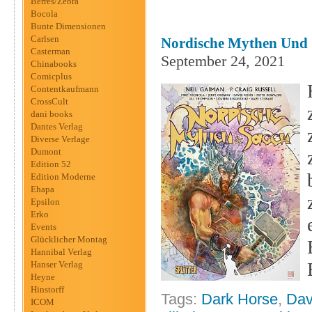
Berres/Zebra
Bocola
Bunte Dimensionen
Carlsen
Nordische Mythen Und S
Casterman
September 24, 2021
Chinabooks
Comicplus
Contentkaufmann
CrossCult
dani books
Dantes Verlag
Diverse Verlage
Dumont
Edition 52
Edition Moderne
Ehapa
Epsilon
Erko
Events
Glücklicher Montag
Hannibal Verlag
Hanser Verlag
Heyne
Hinstorff
Tags:
Dark Horse
,
Dav
ICOM