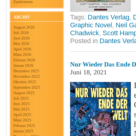
Zauberstern
Tags:
Dantes Verlag
,
ARCHIV
Graphic Novel
,
Neil G
August 2026
Chadwick
,
Scott Ham
Juli 2026
Juni 2026
Posted in
Dantes Verl
Mai 2026
April 2026
März 2026
Februar 2026
Nur Wieder Das Ende De
Januar 2026
Juni 18, 2021
Dezember 2025
November 2025
Oktober 2025
September 2025
August 2025
Juli 2025
Juni 2025
Mai 2025
April 2025
März 2025
Februar 2025
Januar 2025