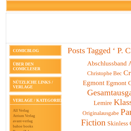
Posts Tagged ‘ P. C
COMICBLOG
Abschlussband
A
ÜBER DEN
COMICLESER
Cr
Christophe Bec
Egmont
Egmont C
NÜTZLICHE LINKS /
VERLAGE
Gesamtausg
Klas
VERLAGE / KATEGORIEN
Lemire
Pa
All Verlag
Originalausgabe
Atrium Verlag
Fiction
avant-verlag
Skinless
bahoe books