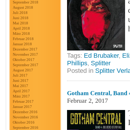
September 2018
August 2018
Juli 2018
Juni 2018
Mai 2018
April 2018
März 2018
Februar 2018
Januar 2018
Dezember 2017
Tags:
Ed Brubaker
,
El
November 2017
Oktober 2017
Phillips
,
Splitter
September 2017
Posted in
Splitter Verl
August 2017
Juli 2017
Juni 2017
Mai 2017
April 2017
Gotham Central, Band 4
März 2017
Februar 2, 2017
Februar 2017
Januar 2017
Dezember 2016
November 2016
Oktober 2016
September 2016