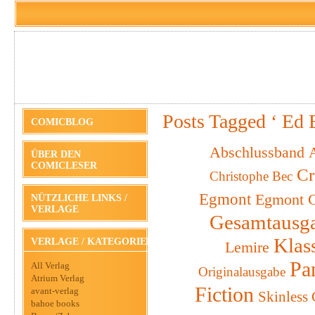
Posts Tagged ‘ Ed 
COMICBLOG
Abschlussband
A
ÜBER DEN
COMICLESER
Cr
Christophe Bec
Egmont
Egmont C
NÜTZLICHE LINKS /
VERLAGE
Gesamtausg
Klas
VERLAGE / KATEGORIEN
Lemire
Pa
All Verlag
Originalausgabe
Atrium Verlag
Fiction
avant-verlag
Skinless
bahoe books