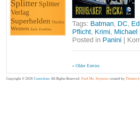
Splitter
Splitter
Verlag
Superhelden
Tags:
Batman
,
DC
,
Ed
Thriller
Western
Zack
Zombies
Pflicht
,
Krimi
,
Michael 
Posted in
Panini
|
Kom
« Older Entries
Copyright © 2026
Comicleser
. All Rights Reserved.
Feed Me, Seymour
created by
Themes b