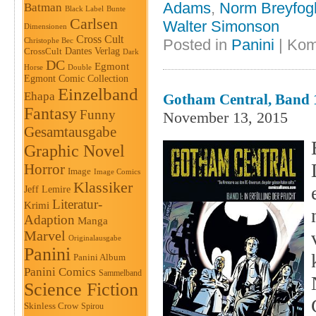
Adams
,
Norm Breyfog
Batman
Black Label
Bunte
Carlsen
Walter Simonson
Dimensionen
Cross Cult
Christophe Bec
Posted in
Panini
|
Kom
Dantes Verlag
CrossCult
Dark
DC
Egmont
Horse
Double
Egmont Comic Collection
Einzelband
Ehapa
Gotham Central, Band 1
Fantasy
Funny
November 13, 2015
Gesamtausgabe
Graphic Novel
Horror
Image
Image Comics
Klassiker
Jeff Lemire
Literatur-
Krimi
Adaption
Manga
Marvel
Originalausgabe
Panini
Panini Album
Panini Comics
Sammelband
Science Fiction
Skinless Crow
Spirou