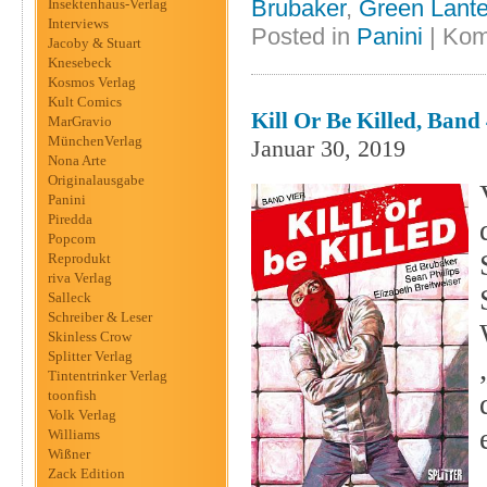
Brubaker
,
Green Lante
Insektenhaus-Verlag
Interviews
Posted in
Panini
|
Kom
Jacoby & Stuart
Knesebeck
Kosmos Verlag
Kult Comics
Kill Or Be Killed, Band 
MarGravio
MünchenVerlag
Januar 30, 2019
Nona Arte
Originalausgabe
Panini
Piredda
Popcom
Reprodukt
riva Verlag
Salleck
Schreiber & Leser
Skinless Crow
Splitter Verlag
Tintentrinker Verlag
toonfish
Volk Verlag
Williams
Wißner
Zack Edition