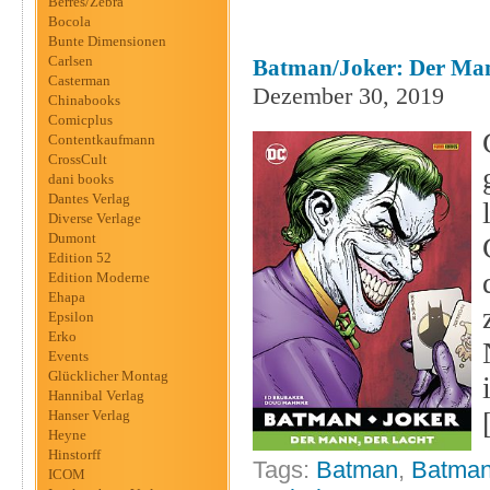
Berres/Zebra
Bocola
Bunte Dimensionen
Carlsen
Batman/Joker: Der Man
Casterman
Dezember 30, 2019
Chinabooks
Comicplus
Contentkaufmann
CrossCult
dani books
Dantes Verlag
Diverse Verlage
Dumont
Edition 52
Edition Moderne
Ehapa
Epsilon
Erko
Events
Glücklicher Montag
Hannibal Verlag
Hanser Verlag
Heyne
Hinstorff
Tags:
Batman
,
Batman
ICOM