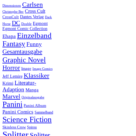
Carlsen
Dimensionen
Cross Cult
Christophe Bec
Dantes Verlag
CrossCult
Dark
DC
Egmont
Horse
Double
Egmont Comic Collection
Einzelband
Ehapa
Fantasy
Funny
Gesamtausgabe
Graphic Novel
Horror
Image
Image Comics
Klassiker
Jeff Lemire
Literatur-
Krimi
Adaption
Manga
Marvel
Originalausgabe
Panini
Panini Album
Panini Comics
Sammelband
Science Fiction
Skinless Crow
Spirou
Splitter
Splitter