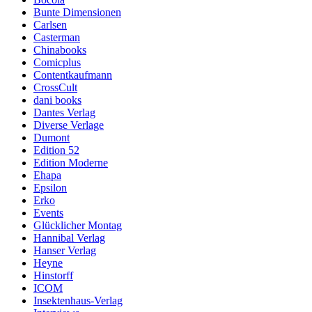
Bunte Dimensionen
Carlsen
Casterman
Chinabooks
Comicplus
Contentkaufmann
CrossCult
dani books
Dantes Verlag
Diverse Verlage
Dumont
Edition 52
Edition Moderne
Ehapa
Epsilon
Erko
Events
Glücklicher Montag
Hannibal Verlag
Hanser Verlag
Heyne
Hinstorff
ICOM
Insektenhaus-Verlag