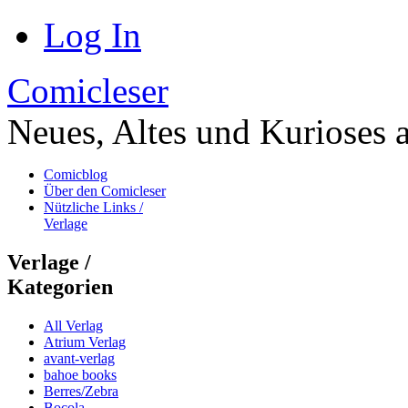
Log In
Comicleser
Neues, Altes und Kurioses 
Comicblog
Über den Comicleser
Nützliche Links /
Verlage
Verlage /
Kategorien
All Verlag
Atrium Verlag
avant-verlag
bahoe books
Berres/Zebra
Bocola