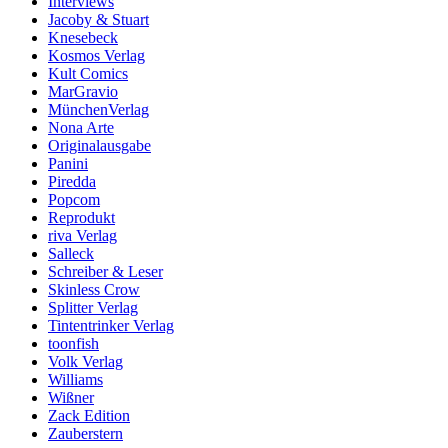
Interviews
Jacoby & Stuart
Knesebeck
Kosmos Verlag
Kult Comics
MarGravio
MünchenVerlag
Nona Arte
Originalausgabe
Panini
Piredda
Popcom
Reprodukt
riva Verlag
Salleck
Schreiber & Leser
Skinless Crow
Splitter Verlag
Tintentrinker Verlag
toonfish
Volk Verlag
Williams
Wißner
Zack Edition
Zauberstern