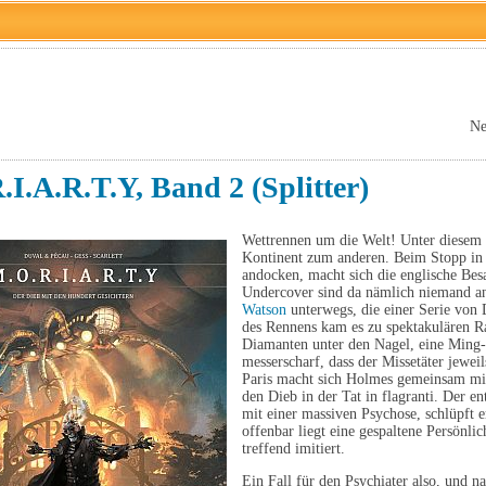
Ne
I.A.R.T.Y, Band 2 (Splitter)
Wettrennen um die Welt! Unter diesem
Kontinent zum anderen. Beim Stopp in 
andocken, macht sich die englische Bes
Undercover sind da nämlich niemand a
Watson
unterwegs, die einer Serie von 
des Rennens kam es zu spektakulären R
Diamanten unter den Nagel, eine Ming
messerscharf, dass der Missetäter jewei
Paris macht sich Holmes gemeinsam mit
den Dieb in der Tat in flagranti. Der ent
mit einer massiven Psychose, schlüpft 
offenbar liegt eine gespaltene Persönli
treffend imitiert.
Ein Fall für den Psychiater also, und n