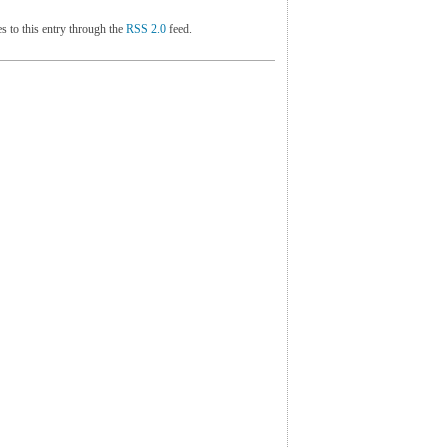
s to this entry through the
RSS 2.0
feed.