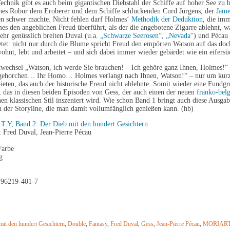
chnik gibt es auch beim gigantischen Diebstahl der Schiffe auf hoher See zu
nes Robur dem Eroberer und dem Schiffe schluckenden Curd Jürgens, der
Jame
n schwer machte. Nicht fehlen darf Holmes‘
Methodik der Deduktion
, die imm
es den angeblichen Freud überführt, als der die angebotene Zigarre ablehnt,
Sehr genüsslich breiten Duval (u.a.
„Schwarze Seerosen“
,
„Nevada“
) und Pécau 
etet: nicht nur durch die Blume spricht Freud den empörten Watson auf das do
hnt, lebt und arbeitet – und sich dabei immer wieder gebärdet wie ein eifersü
wechsel „Watson, ich werde Sie brauchen! – Ich gehöre ganz Ihnen, Holmes!“
ehorchen… Ihr Homo… Holmes verlangt nach Ihnen, Watson!“ – nur um kurz
eten, das auch der historische Freud nicht ablehnte. Somit wieder eine Fund
, das in diesen beiden Episoden von Gess, der auch einen der neuen
franko-bel
n klassischen Stil inszeniert wird. Wie schon Band 1 bringt auch diese Ausgab
 der Storyline, die man damit vollumfänglich genießen kann. (hb)
T.Y, Band 2: Der Dieb mit den hundert Gesichtern
: Fred Duval, Jean-Pierre Pécau
Farbe
g
-96219-401-7
mit den hundert Gesichtern
,
Double
,
Fantasy
,
Fred Duval
,
Gess
,
Jean-Pierre Pécau
,
MORIAR