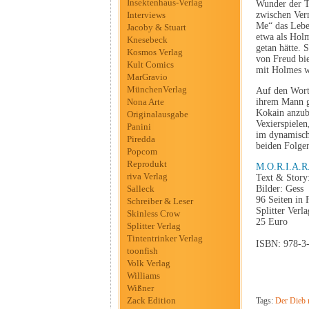
Insektenhaus-Verlag
Wunder der Te
Interviews
zwischen Ver
Me“ das Lebe
Jacoby & Stuart
etwa als Holm
Knesebeck
getan hätte. 
Kosmos Verlag
von Freud bi
Kult Comics
mit Holmes wo
MarGravio
MünchenVerlag
Auf den Wort
Nona Arte
ihrem Mann g
Kokain anzubi
Originalausgabe
Vexierspielen
Panini
im dynamische
Piredda
beiden Folgen
Popcom
Reprodukt
M.O.R.I.A.R.
riva Verlag
Text & Story
Salleck
Bilder: Gess
96 Seiten in 
Schreiber & Leser
Splitter Verla
Skinless Crow
25 Euro
Splitter Verlag
Tintentrinker Verlag
ISBN: 978-3
toonfish
Volk Verlag
Williams
Wißner
Zack Edition
Tags:
Der Dieb 