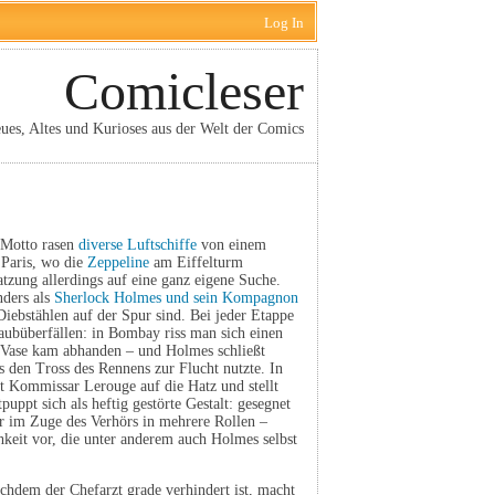
Log In
Comicleser
ues, Altes und Kurioses aus der Welt der Comics
 Motto rasen
diverse Luftschiffe
von einem
Paris, wo die
Zeppeline
am Eiffelturm
atzung allerdings auf eine ganz eigene Suche.
nders als
Sherlock Holmes und sein Kompagnon
Diebstählen auf der Spur sind. Bei jeder Etappe
aubüberfällen: in Bombay riss man sich einen
-Vase kam abhanden – und Holmes schließt
ls den Tross des Rennens zur Flucht nutzte. In
 Kommissar Lerouge auf die Hatz und stellt
puppt sich als heftig gestörte Gestalt: gesegnet
er im Zuge des Verhörs in mehrere Rollen –
chkeit vor, die unter anderem auch Holmes selbst
achdem der Chefarzt grade verhindert ist, macht