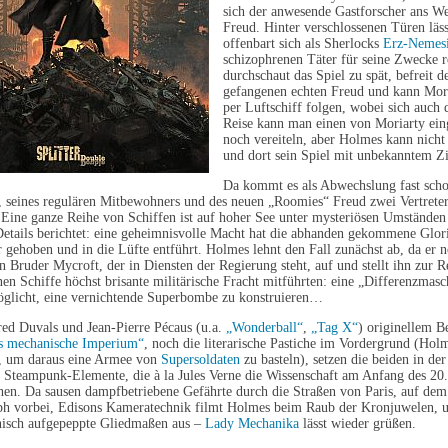
sich der anwesende Gastforscher ans W
Freud. Hinter verschlossenen Türen läss
offenbart sich als Sherlocks
Erz-Nemesi
schizophrenen Täter für seine Zwecke r
durchschaut das Spiel zu spät, befreit 
gefangenen echten Freud und kann Mor
per Luftschiff folgen, wobei sich auch d
Reise kann man einen von Moriarty ein
noch vereiteln, aber Holmes kann nicht
und dort sein Spiel mit unbekanntem Zi
Da kommt es als Abwechslung fast scho
, seines regulären Mitbewohners und des neuen „Roomies“ Freud zwei Vertrete
. Eine ganze Reihe von Schiffen ist auf hoher See unter mysteriösen Umstände
Details berichtet: eine geheimnisvolle Macht hat die abhanden gekommene Glor
gehoben und in die Lüfte entführt. Holmes lehnt den Fall zunächst ab, da er n
en Bruder Mycroft, der in Diensten der Regierung steht, auf und stellt ihn zur 
n Schiffe höchst brisante militärische Fracht mitführten: eine „Differenzmasc
öglicht, eine vernichtende Superbombe zu konstruieren…
red Duvals und Jean-Pierre Pécaus (u.a.
„Wonderball“
,
„Tag X“
) originellem B
s mechanische Imperium“
, noch die literarische Pastiche im Vordergrund (Hol
, um daraus eine Armee von
Supersoldaten
zu basteln), setzen die beiden in d
 Steampunk-Elemente, die à la Jules Verne die Wissenschaft am Anfang des 20
öhen. Da sausen dampfbetriebene Gefährte durch die Straßen von Paris, auf d
h vorbei, Edisons Kameratechnik filmt Holmes beim Raub der Kronjuwelen, un
isch aufgepeppte Gliedmaßen aus –
Lady Mechanika
lässt wieder grüßen.