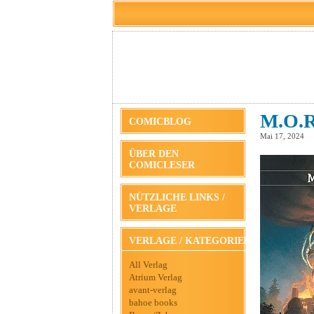
M.O.R.
COMICBLOG
Mai 17, 2024
ÜBER DEN
COMICLESER
NÜTZLICHE LINKS /
VERLAGE
VERLAGE / KATEGORIEN
All Verlag
Atrium Verlag
avant-verlag
bahoe books