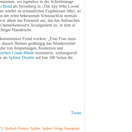
 bestaunen, wo irgendwo in der Schnittmenge
s Bond
als Stromberg in „The Spy Who Loved
er wieder zu erstaunlichen Ergebnissen führt, so
 was der echte bekennende Schmauchfan niemals
vor allem das Potenzial aus, das das Auftauchen
ch bemerkenswerte Arrangement an, in dem er
chtiger Hausdrache.
 kommentiert Freud trocken: „Eine Frau muss
 danach Holmes großzügig das Wundermittel
grube von Anspielungen, Kontexten und
gischen Conan-Bände
inszenierte, wirkungsvoll
e als
Splitter Double
auf fast 100 Seiten die
Tweet
TY
,
Sherlock Holmes
,
Splitter
,
Splitter Verlag
,
Steampunk