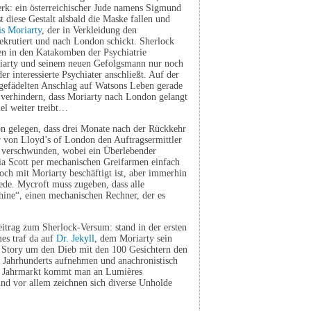
erk: ein österreichischer Jude namens Sigmund
t diese Gestalt alsbald die Maske fallen und
s Moriarty
, der in Verkleidung den
ekrutiert und nach London schickt. Sherlock
den in den Katakomben der Psychiatrie
iarty und seinem neuen Gefolgsmann nur noch
er interessierte Psychiater anschließt. Auf der
gefädelten Anschlag auf Watsons Leben gerade
 verhindern, dass Moriarty nach London gelangt
el weiter treibt…
n gelegen, dass drei Monate nach der Rückkehr
r von Lloyd’s of London den Auftragsermittler
n verschwunden, wobei ein Überlebender
ia Scott per mechanischen Greifarmen einfach
och mit Moriarty beschäftigt ist, aber immerhin
Rede. Mycroft muss zugeben, dass alle
hine“, einen mechanischen Rechner, der es
eitrag zum Sherlock-Versum: stand in der ersten
mes traf da auf
Dr. Jekyll
, dem Moriarty sein
er Story um den Dieb mit den 100 Gesichtern den
. Jahrhunderts aufnehmen und anachronistisch
em Jahrmarkt kommt man an Lumières
d vor allem zeichnen sich diverse Unholde