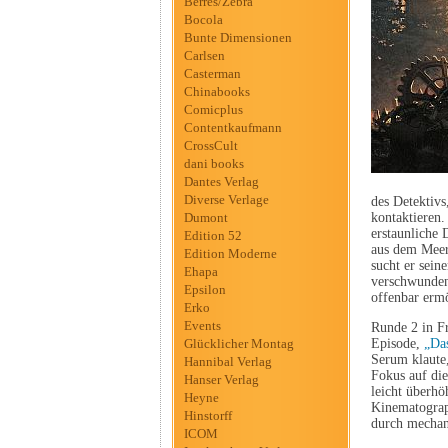
Berres/Zebra
Bocola
Bunte Dimensionen
Carlsen
Casterman
Chinabooks
Comicplus
Contentkaufmann
CrossCult
dani books
Dantes Verlag
Diverse Verlage
des Detektivs
Dumont
kontaktieren
erstaunliche 
Edition 52
aus dem Meer 
Edition Moderne
sucht er sein
Ehapa
verschwundene
Epsilon
offenbar erm
Erko
Events
Runde 2 in F
Glücklicher Montag
Episode,
„Da
Serum klaute
Hannibal Verlag
Fokus auf die
Hanser Verlag
leicht überh
Heyne
Kinematograp
Hinstorff
durch mechan
ICOM