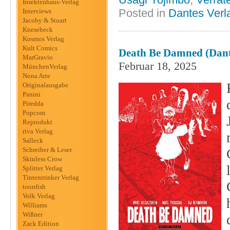
Insektenhaus-Verlag
Posted in
Dantes Verl
Interviews
Jacoby & Stuart
Knesebeck
Kosmos Verlag
Kult Comics
Death Be Damned (Dant
MarGravio
Februar 18, 2025
MünchenVerlag
Nona Arte
Originalausgabe
Panini
Piredda
Popcom
Reprodukt
riva Verlag
Salleck
Schreiber & Leser
Skinless Crow
Splitter Verlag
Tintentrinker Verlag
toonfish
Volk Verlag
Williams
Wißner
Zack Edition