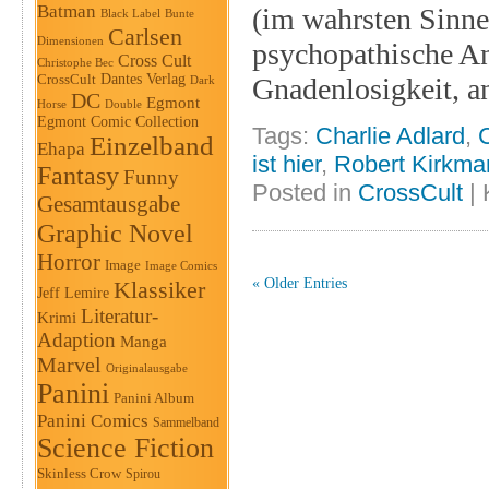
Batman
(im wahrsten Sinne
Black Label
Bunte
Carlsen
Dimensionen
psychopathische Anf
Cross Cult
Christophe Bec
Dantes Verlag
CrossCult
Gnadenlosigkeit, an
Dark
DC
Egmont
Horse
Double
Egmont Comic Collection
Tags:
Charlie Adlard
,
C
Einzelband
Ehapa
ist hier
,
Robert Kirkma
Fantasy
Funny
Posted in
CrossCult
|
Gesamtausgabe
Graphic Novel
Horror
Image
Image Comics
« Older Entries
Klassiker
Jeff Lemire
Literatur-
Krimi
Adaption
Manga
Marvel
Originalausgabe
Panini
Panini Album
Panini Comics
Sammelband
Science Fiction
Skinless Crow
Spirou