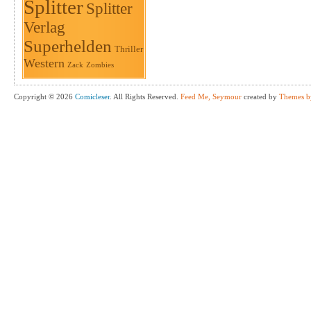
Splitter
Splitter
Verlag
Superhelden
Thriller
Western
Zack
Zombies
Copyright © 2026
Comicleser
. All Rights Reserved.
Feed Me, Seymour
created by
Themes b