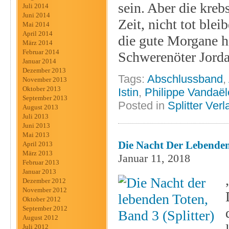
sein. Aber die kreb
Juli 2014
Juni 2014
Zeit, nicht tot ble
Mai 2014
April 2014
die gute Morgane h
März 2014
Februar 2014
Schwerenöter Jorda
Januar 2014
Dezember 2013
Tags:
Abschlussband
,
November 2013
Oktober 2013
Istin
,
Philippe Vandaël
September 2013
Posted in
Splitter Verl
August 2013
Juli 2013
Juni 2013
Mai 2013
Die Nacht Der Lebenden 
April 2013
März 2013
Januar 11, 2018
Februar 2013
Januar 2013
Dezember 2012
November 2012
Oktober 2012
September 2012
August 2012
Juli 2012