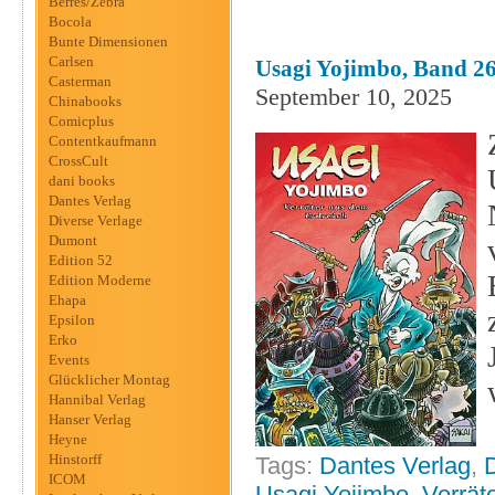
Berres/Zebra
Bocola
Bunte Dimensionen
Carlsen
Usagi Yojimbo, Band 26
Casterman
September 10, 2025
Chinabooks
Comicplus
Contentkaufmann
CrossCult
dani books
Dantes Verlag
Diverse Verlage
Dumont
Edition 52
Edition Moderne
Ehapa
Epsilon
Erko
Events
Glücklicher Montag
Hannibal Verlag
Hanser Verlag
Heyne
Hinstorff
Tags:
Dantes Verlag
,
ICOM
Usagi Yojimbo
,
Verrät