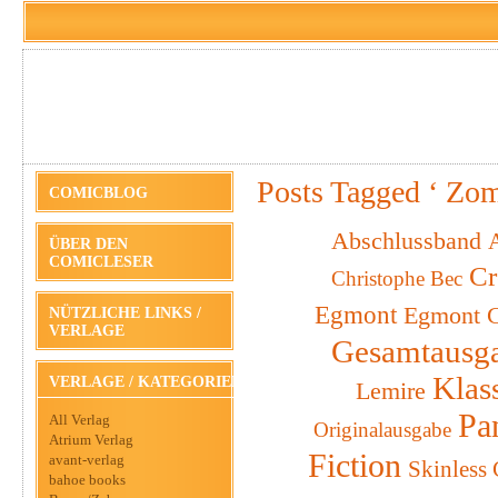
Posts Tagged ‘ Zom
COMICBLOG
Abschlussband
A
ÜBER DEN
COMICLESER
Cr
Christophe Bec
Egmont
Egmont C
NÜTZLICHE LINKS /
VERLAGE
Gesamtausg
Klas
VERLAGE / KATEGORIEN
Lemire
Pa
All Verlag
Originalausgabe
Atrium Verlag
Fiction
avant-verlag
Skinless
bahoe books