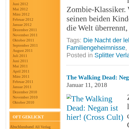
Juni 2012
Zombie-Klassiker. W
Mai 2012
März 2012
seinen beiden Kinde
Februar 2012
Januar 2012
die Welt überrennt
Dezember 2011
November 2011
Tags:
Die Nacht der l
Oktober 2011
September 2011
Familiengeheimnisse
,
August 2011
Posted in
Splitter Verl
Juli 2011
Juni 2011
Mai 2011
April 2011
The Walking Dead: Nega
März 2011
Februar 2011
Januar 11, 2018
Januar 2011
Dezember 2010
November 2010
Oktober 2010
OFT GEKLICKT
Abschlussband
All Verlag