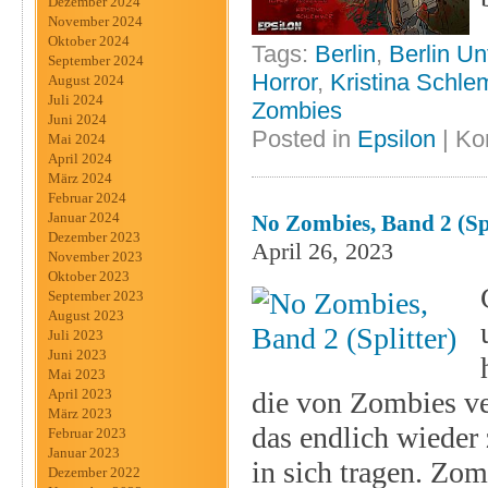
Dezember 2024
November 2024
Oktober 2024
Tags:
Berlin
,
Berlin Un
September 2024
Horror
,
Kristina Schl
August 2024
Juli 2024
Zombies
Juni 2024
Posted in
Epsilon
|
Ko
Mai 2024
April 2024
März 2024
Februar 2024
Januar 2024
No Zombies, Band 2 (Spl
Dezember 2023
April 26, 2023
November 2023
Oktober 2023
September 2023
August 2023
Juli 2023
Juni 2023
Mai 2023
die von Zombies ve
April 2023
März 2023
das endlich wieder 
Februar 2023
Januar 2023
in sich tragen. Zo
Dezember 2022