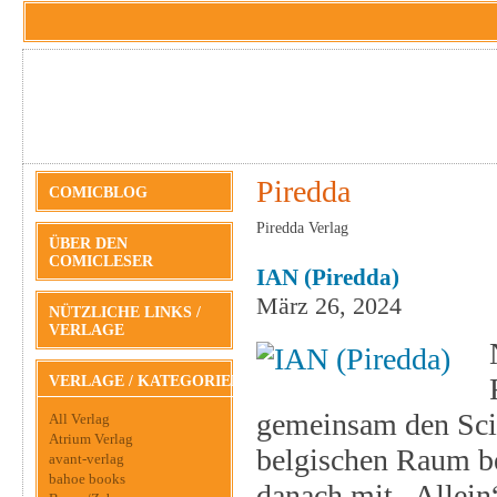
Piredda
COMICBLOG
Piredda Verlag
ÜBER DEN
COMICLESER
IAN (Piredda)
März 26, 2024
NÜTZLICHE LINKS /
VERLAGE
VERLAGE / KATEGORIEN
gemeinsam den Scie
All Verlag
Atrium Verlag
belgischen Raum b
avant-verlag
bahoe books
danach mit „Allein“