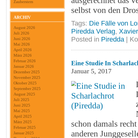
ausgerechnet das v
Zauberstern
selbst von den Dro
ARCHIV
Tags:
Die Fälle von Lo
August 2026
Piredda Verlag
,
Xavie
Juli 2026
Posted in
Piredda
|
Ko
Juni 2026
Mai 2026
April 2026
März 2026
Februar 2026
Eine Studie In Scharlac
Januar 2026
Januar 5, 2017
Dezember 2025
November 2025
Oktober 2025
September 2025
August 2025
Juli 2025
Juni 2025
Mai 2025
April 2025
schon damals recht
März 2025
Februar 2025
anderen Junggeselle
Januar 2025