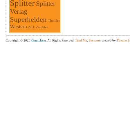
Splitter
Splitter
Verlag
Superhelden
Thriller
Western
Zack
Zombies
Copyright © 2026
Comicleser
. All Rights Reserved.
Feed Me, Seymour
created by
Themes b