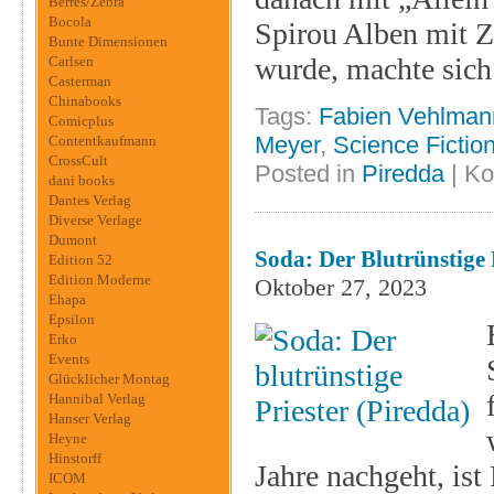
Berres/Zebra
Bocola
Spirou Alben mit Z
Bunte Dimensionen
wurde, machte sic
Carlsen
Casterman
Chinabooks
Tags:
Fabien Vehlman
Comicplus
Meyer
,
Science Fictio
Contentkaufmann
CrossCult
Posted in
Piredda
|
Ko
dani books
Dantes Verlag
Diverse Verlage
Dumont
Soda: Der Blutrünstige 
Edition 52
Edition Moderne
Oktober 27, 2023
Ehapa
Epsilon
Erko
Events
Glücklicher Montag
Hannibal Verlag
Hanser Verlag
Heyne
Hinstorff
Jahre nachgeht, ist
ICOM