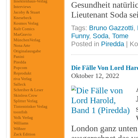
Insektenhaus-Verlag
Gesundheit natürlic
Interviews
Jacoby & Stuart
Lieutenant Soda se
Knesebeck
Kosmos Verlag
Tags:
Bruno Gazzotti
,
Kult Comics
MarGravio
Funny
,
Soda
,
Tome
MünchenVerlag
Posted in
Piredda
|
Ko
Nona Arte
Originalausgabe
Panini
Piredda
Die Fälle Von Lord Har
Popcom
Reprodukt
Oktober 12, 2022
riva Verlag
Salleck
Schreiber & Leser
Skinless Crow
Splitter Verlag
Tintentrinker Verlag
toonfish
Volk Verlag
Williams
London ganz unten 
Wißner
Zack Edition