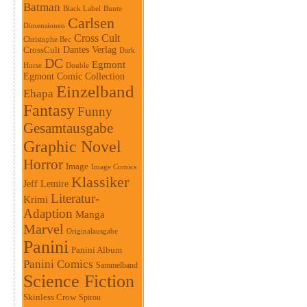
Batman
Black Label
Bunte
Carlsen
Dimensionen
Cross Cult
Christophe Bec
Dantes Verlag
CrossCult
Dark
DC
Egmont
Horse
Double
Egmont Comic Collection
Einzelband
Ehapa
Fantasy
Funny
Gesamtausgabe
Graphic Novel
Horror
Image
Image Comics
Klassiker
Jeff Lemire
Literatur-
Krimi
Adaption
Manga
Marvel
Originalausgabe
Panini
Panini Album
Panini Comics
Sammelband
Science Fiction
Skinless Crow
Spirou