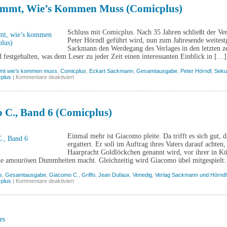
4
ommt, Wie’s Kommen Muss (Comicplus)
(Comicplus)
Schluss mit Comicplus. Nach 35 Jahren schließt der Ve
Peter Hörndl geführt wird, nun zum Jahresende weitest
Sackmann den Werdegang des Verlages in den letzten ze
festgehalten, was dem Leser zu jeder Zeit einen interessanten Einblick in […]
mmt wie’s kommen muss
,
Comicplus
,
Eckart Sackmann
,
Gesamtausgabe
,
Peter Hörndl
,
Seku
für
plus
|
Kommentare deaktiviert
Alles
kommt,
wie’s
kommen
muss
 C., Band 6 (Comicplus)
(Comicplus)
Einmal mehr ist Giacomo pleite. Da trifft es sich gut, 
ergattert. Er soll im Auftrag ihres Vaters darauf achten
Haarpracht Goldlöckchen genannt wird, vor ihrer in Kür
ne amourösen Dummheiten macht. Gleichzeitig wird Giacomo übel mitgespielt
s
,
Gesamtausgabe
,
Giacomo C.
,
Griffo
,
Jean Dufaux
,
Venedig
,
Verlag Sackmann und Hörndl
für
plus
|
Kommentare deaktiviert
Giacomo
C.,
Band
6
(Comicplus)
es