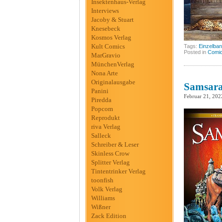
Insektenhaus-Verlag
Interviews
Jacoby & Stuart
Knesebeck
Kosmos Verlag
Kult Comics
Tags:
Einzelba
Posted in
Comic
MarGravio
MünchenVerlag
Nona Arte
Originalausgabe
Samsara
Panini
Februar 21, 202
Piredda
Popcom
Reprodukt
riva Verlag
Salleck
Schreiber & Leser
Skinless Crow
Splitter Verlag
Tintentrinker Verlag
toonfish
Volk Verlag
Williams
Wißner
Zack Edition