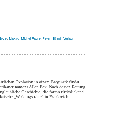
Novel
,
Makyo
,
Michel Faure
,
Peter Hörndl
,
Verlag
lärlichen Explosion in einem Bergwerk findet
erikaner namens Allan Fox. Nach dessen Rettung
nglaubliche Geschichte, die fortan rückblickend
datische „Wirkungsstätte“ in Frankreich