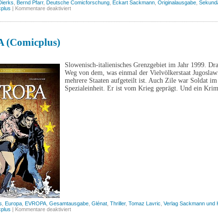
Dierks
,
Bernd Pfarr
,
Deutsche Comicforschung
,
Eckart Sackmann
,
Originalausgabe
,
Sekund
für
plus
|
Kommentare deaktiviert
Deutsche
Comicforschung
2021
(Comicplus)
 (Comicplus)
Slowenisch-italienisches Grenzgebiet im Jahr 1999. Dr
Weg von dem, was einmal der Vielvölkerstaat Jugoslaw
mehrere Staaten aufgeteilt ist. Auch Zile war Soldat im
Spezialeinheit. Er ist vom Krieg geprägt. Und ein Kri
s
,
Europa
,
EVROPA
,
Gesamtausgabe
,
Glénat
,
Thriller
,
Tomaz Lavric
,
Verlag Sackmann und 
für
plus
|
Kommentare deaktiviert
EVROPA