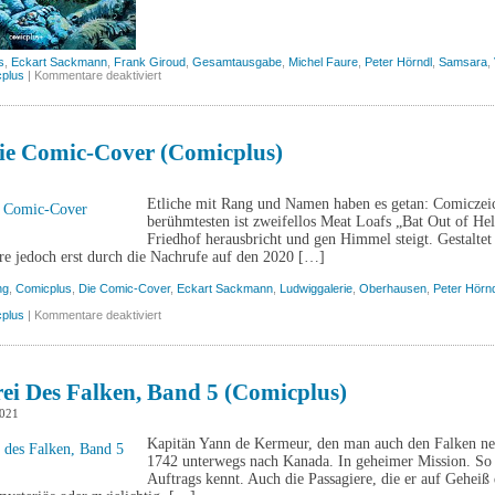
s
,
Eckart Sackmann
,
Frank Giroud
,
Gesamtausgabe
,
Michel Faure
,
Peter Hörndl
,
Samsara
,
für
plus
|
Kommentare deaktiviert
Samsara
(Comicplus)
Die Comic-Cover (Comicplus)
Etliche mit Rang und Namen haben es getan: Comiczeichn
berühmtesten ist zweifellos Meat Loafs „Bat Out of He
Friedhof herausbricht und gen Himmel steigt. Gestalte
re jedoch erst durch die Nachrufe auf den 2020 […]
ng
,
Comicplus
,
Die Comic-Cover
,
Eckart Sackmann
,
Ludwiggalerie
,
Oberhausen
,
Peter Hörnd
für
plus
|
Kommentare deaktiviert
Vinyl!
Die
Comic-
Cover
(Comicplus)
ei Des Falken, Band 5 (Comicplus)
2021
Kapitän Yann de Kermeur, den man auch den Falken nenn
1742 unterwegs nach Kanada. In geheimer Mission. So ge
Auftrags kennt. Auch die Passagiere, die er auf Gehei