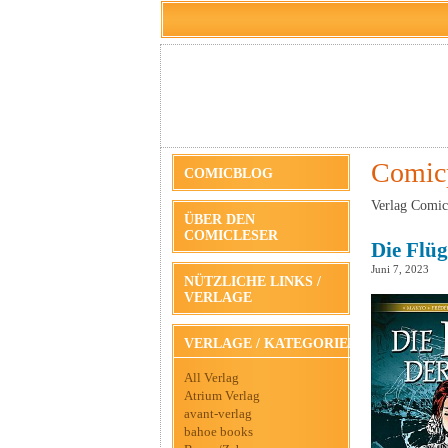
Comic
COMICBLOG
Verlag Comic
ÜBER DEN
COMICLESER
Die Flüg
Juni 7, 2023
NÜTZLICHE LINKS /
VERLAGE
VERLAGE / KATEGORIEN
All Verlag
Atrium Verlag
avant-verlag
bahoe books