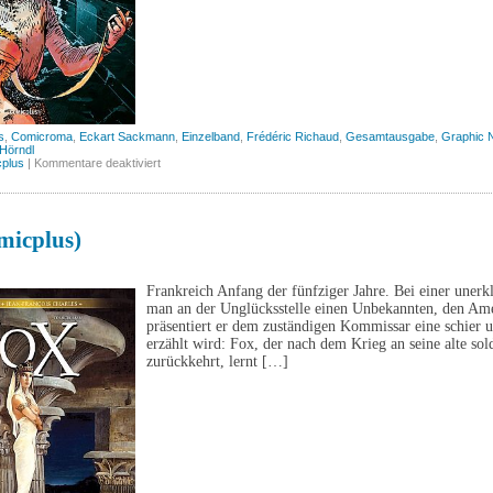
s
,
Comicroma
,
Eckart Sackmann
,
Einzelband
,
Frédéric Richaud
,
Gesamtausgabe
,
Graphic 
Hörndl
für
plus
|
Kommentare deaktiviert
Die
Flügel
der
Kunst
(Comicplus)
micplus)
Frankreich Anfang der fünfziger Jahre. Bei einer unerk
man an der Unglücksstelle einen Unbekannten, den Am
präsentiert er dem zuständigen Kommissar eine schier u
erzählt wird: Fox, der nach dem Krieg an seine alte sol
zurückkehrt, lernt […]