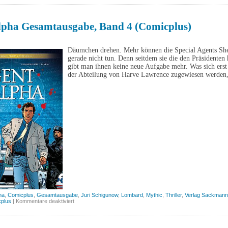
(Comicplus)
lpha Gesamtausgabe, Band 4 (Comicplus)
Däumchen drehen. Mehr können die Special Agents She
gerade nicht tun. Denn seitdem sie die den Präsidenten 
gibt man ihnen keine neue Aufgabe mehr. Was sich erst
der Abteilung von Harve Lawrence zugewiesen werden
ha
,
Comicplus
,
Gesamtausgabe
,
Juri Schigunow
,
Lombard
,
Mythic
,
Thriller
,
Verlag Sackmann
für
plus
|
Kommentare deaktiviert
Agent
Alpha
Gesamtausgabe,
Band