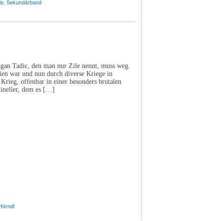
är
,
Sekundärband
agan Tadic, den man nur Zile nennt, muss weg.
ien war und nun durch diverse Kriege in
 Krieg, offenbar in einer besonders brutalen
mineller, dem es […]
Hörndl