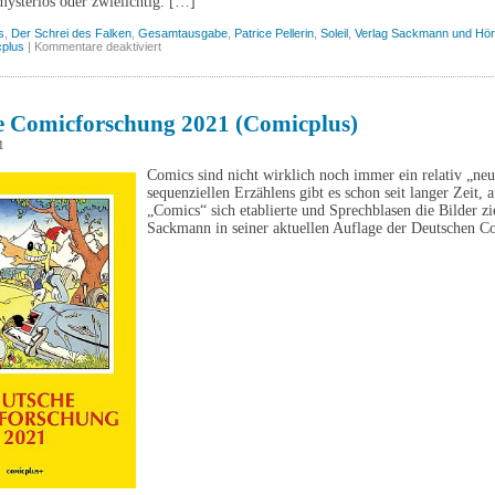
mysteriös oder zwielichtig. […]
s
,
Der Schrei des Falken
,
Gesamtausgabe
,
Patrice Pellerin
,
Soleil
,
Verlag Sackmann und Hör
für
plus
|
Kommentare deaktiviert
Der
Schrei
des
Falken,
Band
e Comicforschung 2021 (Comicplus)
5
(Comicplus)
1
Comics sind nicht wirklich noch immer ein relativ „ne
sequenziellen Erzählens gibt es schon seit langer Zeit, 
„Comics“ sich etablierte und Sprechblasen die Bilder zi
Sackmann in seiner aktuellen Auflage der Deutschen C