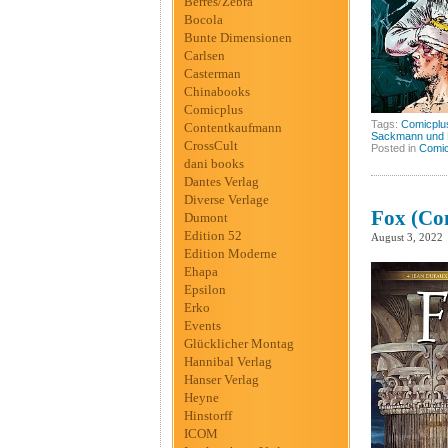
Berres/Zebra
Bocola
Bunte Dimensionen
Carlsen
Casterman
Chinabooks
Comicplus
Tags:
Comicplu
Contentkaufmann
Sackmann und 
CrossCult
Posted in
Comic
dani books
Dantes Verlag
Diverse Verlage
Fox (Co
Dumont
Edition 52
August 3, 2022
Edition Moderne
Ehapa
Epsilon
Erko
Events
Glücklicher Montag
Hannibal Verlag
Hanser Verlag
Heyne
Hinstorff
ICOM