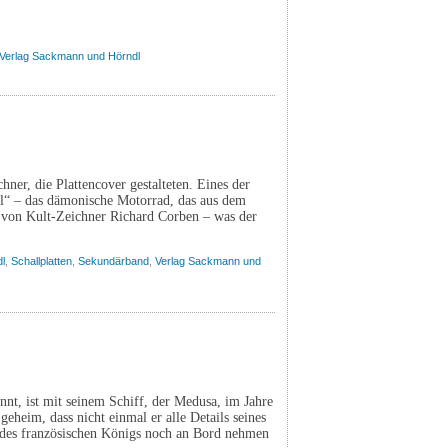
Verlag Sackmann und Hörndl
er, die Plattencover gestalteten. Eines der
ll“ – das dämonische Motorrad, das aus dem
t von Kult-Zeichner Richard Corben – was der
l
,
Schallplatten
,
Sekundärband
,
Verlag Sackmann und
t, ist mit seinem Schiff, der Medusa, im Jahre
heim, dass nicht einmal er alle Details seines
ß des französischen Königs noch an Bord nehmen