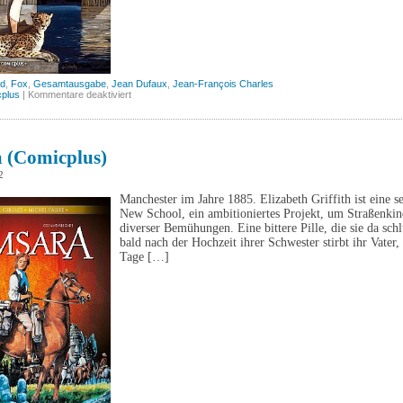
nd
,
Fox
,
Gesamtausgabe
,
Jean Dufaux
,
Jean-François Charles
für
plus
|
Kommentare deaktiviert
Fox
(Comicplus)
 (Comicplus)
2
Manchester im Jahre 1885. Elizabeth Griffith ist eine s
New School, ein ambitioniertes Projekt, um Straßenkind
diverser Bemühungen. Eine bittere Pille, die sie da s
bald nach der Hochzeit ihrer Schwester stirbt ihr Vater
Tage […]