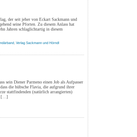
rlag, der seit jeher von Eckart Sackmann und
gehend seine Pforten. Zu diesem Anlass hat
hn Jahren schlaglichtartig in diesem
ndärband
,
Verlag Sackmann und Hörndl
dass sein Diener Parmeno einen Job als Aufpasser
, dass die hübsche Flavia, die aufgrund ihrer
ze stattfindenden (natürlich arrangierten)
: […]