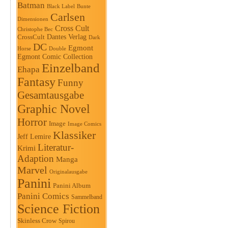
Batman
Black Label
Bunte
Carlsen
Dimensionen
Cross Cult
Christophe Bec
Dantes Verlag
CrossCult
Dark
DC
Egmont
Horse
Double
Egmont Comic Collection
Einzelband
Ehapa
Fantasy
Funny
Gesamtausgabe
Graphic Novel
Horror
Image
Image Comics
Klassiker
Jeff Lemire
Literatur-
Krimi
Adaption
Manga
Marvel
Originalausgabe
Panini
Panini Album
Panini Comics
Sammelband
Science Fiction
Skinless Crow
Spirou