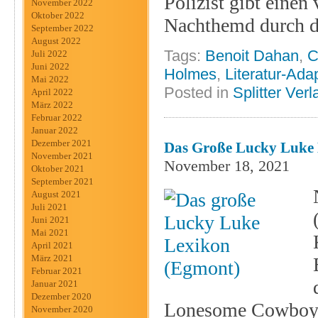
Polizist gibt einen
November 2022
Oktober 2022
Nachthemd durch di
September 2022
August 2022
Tags:
Benoit Dahan
,
C
Juli 2022
Juni 2022
Holmes
,
Literatur-Ada
Mai 2022
Posted in
Splitter Verl
April 2022
März 2022
Februar 2022
Januar 2022
Dezember 2021
Das Große Lucky Luke
November 2021
November 18, 2021
Oktober 2021
September 2021
August 2021
Juli 2021
Juni 2021
Mai 2021
April 2021
März 2021
Februar 2021
Januar 2021
Dezember 2020
Lonesome Cowboys, 
November 2020