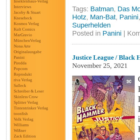
Insektenhaus-Verlag
Interviews
Tags:
Batman
,
Das Mo
Jacoby & Stuart
Hotz
,
Man-Bat
,
Panini
Knesebeck
Kosmos Verlag
Superhelden
Kult Comics
Posted in
Panini
|
Kom
MarGravio
MünchenVerlag
Nona Arte
Originalausgabe
Justice League / Black
Panini
Piredda
November 25, 2021
Popcom
Reprodukt
riva Verlag
Salleck
Schreiber & Leser
Skinless Crow
Splitter Verlag
Tintentrinker Verlag
toonfish
Volk Verlag
Williams
Wißner
Zack Edition