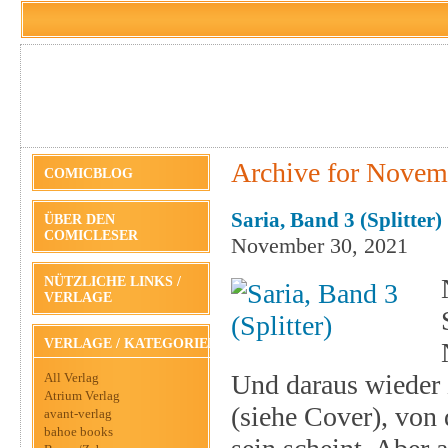
Archive for Novem
COMICBLOG
Saria, Band 3 (Splitter)
ÜBER DEN
COMICLESER
November 30, 2021
NÜTZLICHE LINKS /
VERLAGE
VERLAGE / KATEGORIEN
Und daraus wieder 
All Verlag
Atrium Verlag
(siehe Cover), von 
avant-verlag
bahoe books