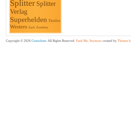
Splitter
Splitter
Verlag
Superhelden
Thriller
Western
Zack
Zombies
Copyright © 2026
Comicleser
. All Rights Reserved.
Feed Me, Seymour
created by
Themes b