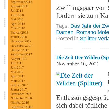
September 2018
Zwillingspaar von 
August 2018
Juli 2018
fordern sie zum Ka
Juni 2018
Mai 2018
April 2018
Tags:
Das Jahr der Zwi
März 2018
Damen
,
Romano Mole
Februar 2018
Januar 2018
Posted in
Splitter Verl
Dezember 2017
November 2017
Oktober 2017
September 2017
Die Zeit Der Wilden (Spl
August 2017
November 16, 2021
Juli 2017
Juni 2017
Mai 2017
April 2017
März 2017
Februar 2017
Januar 2017
Dezember 2016
Entlassungsgespräch
November 2016
Oktober 2016
sich dabei tödliche
September 2016