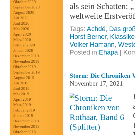
Oktober 2020
als sein Schatten:
September 2020
August 2020
weltweite Erstverö
Juli 2020
Juni 2020
Tags:
Achdé
,
Das groß
Mai 2020
April 2020
Horst Berner
,
Klassike
März 2020
Volker Hamann
,
West
Februar 2020
Januar 2020
Posted in
Ehapa
|
Kom
Dezember 2019
November 2019
Oktober 2019
September 2019
Storm: Die Chroniken V
August 2019
November 17, 2021
Juli 2019
Juni 2019
Mai 2019
April 2019
März 2019
Februar 2019
Januar 2019
Dezember 2018
November 2018
Oktober 2018