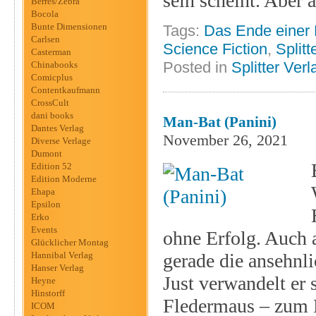
sein scheint. Aber 
Berres/Zebra
Bocola
Bunte Dimensionen
Tags:
Das Ende einer 
Carlsen
Science Fiction
,
Splitt
Casterman
Posted in
Splitter Verl
Chinabooks
Comicplus
Contentkaufmann
CrossCult
dani books
Man-Bat (Panini)
Dantes Verlag
November 26, 2021
Diverse Verlage
Dumont
Edition 52
Edition Moderne
Ehapa
Epsilon
Erko
Events
ohne Erfolg. Auch 
Glücklicher Montag
Hannibal Verlag
gerade die ansehnli
Hanser Verlag
Just verwandelt er 
Heyne
Hinstorff
Fledermaus – zum
ICOM