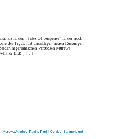
erstmals in den „Tales Of Suspense“ in der noch
orie der Figur, mit unzähligen neuen Rüstungen,
e beiden nigerianischen Virtuosen Murewa
Weiß & Blut“) […]
s
,
Murewa Ayodele
,
Panini
,
Panini Comics
,
Sammelband