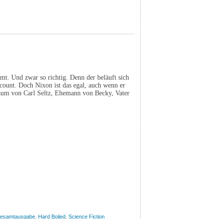
mmt. Und zwar so richtig. Denn der beläuft sich
ycount. Doch Nixon ist das egal, auch wenn er
Traum von Carl Seltz, Ehemann von Becky, Vater
esamtausgabe
,
Hard Boiled
,
Science Fiction