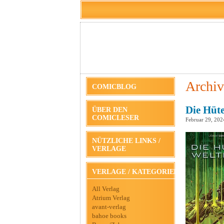
Archiv
COMICBLOG
Die Hüte
ÜBER DEN
COMICLESER
Februar 29, 202
NÜTZLICHE LINKS /
VERLAGE
VERLAGE / KATEGORIEN
All Verlag
Atrium Verlag
avant-verlag
bahoe books