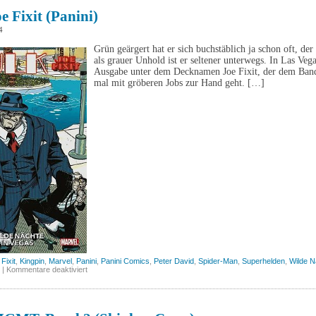
e Fixit (Panini)
4
Grün geärgert hat er sich buchstäblich ja schon oft, der
als grauer Unhold ist er seltener unterwegs. In Las Vega
Ausgabe unter dem Decknamen Joe Fixit, der dem Band
mal mit gröberen Jobs zur Hand geht. […]
Fixit
,
Kingpin
,
Marvel
,
Panini
,
Panini Comics
,
Peter David
,
Spider-Man
,
Superhelden
,
Wilde N
für
|
Kommentare deaktiviert
Hulk:
Joe
Fixit
(Panini)