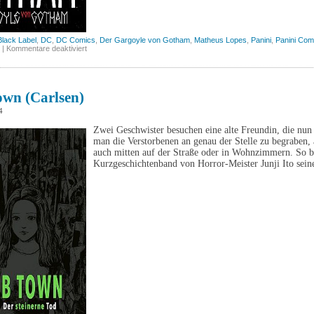
Black Label
,
DC
,
DC Comics
,
Der Gargoyle von Gotham
,
Matheus Lopes
,
Panini
,
Panini Com
für
|
Kommentare deaktiviert
Batman:
Der
Gargoyle
von
Gotham
wn (Carlsen)
2
(Panini)
4
Zwei Geschwister besuchen eine alte Freundin, die nun i
man die Verstorbenen an genau der Stelle zu begraben, 
auch mitten auf der Straße oder in Wohnzimmern. So be
Kurzgeschichtenband von Horror-Meister Junji Ito se