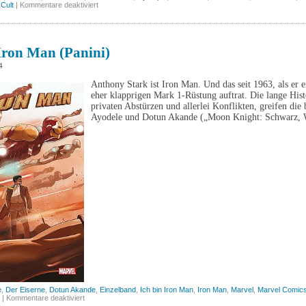
für
Cult
|
Kommentare deaktiviert
Hard
Boiled
(Cross
Cult)
Iron Man (Panini)
4
Anthony Stark ist Iron Man. Und das seit 1963, als er 
eher klapprigen Mark 1-Rüstung auftrat. Die lange Hist
privaten Abstürzen und allerlei Konflikten, greifen di
Ayodele und Dotun Akande („Moon Knight: Schwarz, 
e
,
Der Eiserne
,
Dotun Akande
,
Einzelband
,
Ich bin Iron Man
,
Iron Man
,
Marvel
,
Marvel Comic
für
|
Kommentare deaktiviert
Ich