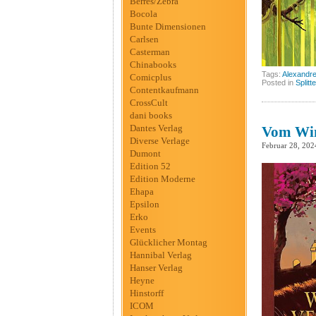
Berres/Zebra
Bocola
Bunte Dimensionen
Carlsen
Casterman
Chinabooks
Tags:
Alexandre 
Comicplus
Posted in
Splitt
Contentkaufmann
CrossCult
dani books
Dantes Verlag
Vom Win
Diverse Verlage
Februar 28, 202
Dumont
Edition 52
Edition Moderne
Ehapa
Epsilon
Erko
Events
Glücklicher Montag
Hannibal Verlag
Hanser Verlag
Heyne
Hinstorff
ICOM