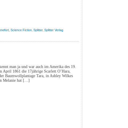
nefort
,
Science Fiction
,
Splitter
,
Splitter Verlag
kennt man ja und war auch im Amerika des 19.
m April 1861 die 17jährige Scarlett O’Hara,
der Baumwollplantage Tara, in Ashley Wilkes
din Melanie hat […]