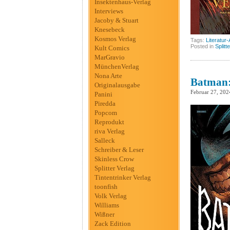
Insektenhaus-Verlag
Interviews
Jacoby & Stuart
Knesebeck
Kosmos Verlag
Tags:
Literatur
Posted in
Splitt
Kult Comics
MarGravio
MünchenVerlag
Nona Arte
Batman:
Originalausgabe
Februar 27, 202
Panini
Piredda
Popcom
Reprodukt
riva Verlag
Salleck
Schreiber & Leser
Skinless Crow
Splitter Verlag
Tintentrinker Verlag
toonfish
Volk Verlag
Williams
Wißner
Zack Edition