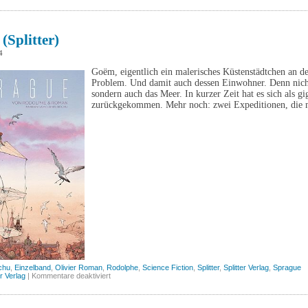
bin
Iron
Man
(Panini)
(Splitter)
4
Goëm, eigentlich ein malerisches Küstenstädtchen an d
Problem. Und damit auch dessen Einwohner. Denn nich
sondern auch das Meer. In kurzer Zeit hat es sich als 
zurückgekommen. Mehr noch: zwei Expeditionen, die
chu
,
Einzelband
,
Olivier Roman
,
Rodolphe
,
Science Fiction
,
Splitter
,
Splitter Verlag
,
Sprague
für
er Verlag
|
Kommentare deaktiviert
Sprague
(Splitter)