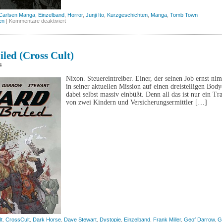
Carlsen Manga
,
Einzelband
,
Horror
,
Junji Ito
,
Kurzgeschichten
,
Manga
,
Tomb Town
für
en
|
Kommentare deaktiviert
Tomb
Town
(Carlsen)
led (Cross Cult)
4
Nixon. Steuereintreiber. Einer, der seinen Job ernst ni
in seiner aktuellen Mission auf einen dreistelligen Bod
dabei selbst massiv einbüßt. Denn all das ist nur ein 
von zwei Kindern und Versicherungsermittler […]
t
,
CrossCult
,
Dark Horse
,
Dave Stewart
,
Dystopie
,
Einzelband
,
Frank Miller
,
Geof Darrow
,
G