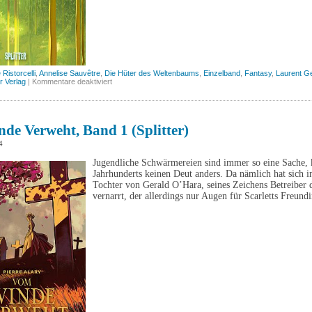
Ristorcelli
,
Annelise Sauvêtre
,
Die Hüter des Weltenbaums
,
Einzelband
,
Fantasy
,
Laurent Ge
für
er Verlag
|
Kommentare deaktiviert
Die
Hüter
des
Weltenbaums
(Splitter)
de Verweht, Band 1 (Splitter)
4
Jugendliche Schwärmereien sind immer so eine Sache, 
Jahrhunderts keinen Deut anders. Da nämlich hat sich i
Tochter von Gerald O’Hara, seines Zeichens Betreiber 
vernarrt, der allerdings nur Augen für Scarletts Freun