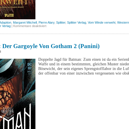
-Adaption
,
Margaret Mitchell
,
Pierre Alary
,
Splitter
,
Splitter Verlag
,
Vom Winde verweht
,
Western
für
er Verlag
|
Kommentare deaktiviert
Vom
Winde
verweht,
Band
1
 Der Gargoyle Von Gotham 2 (Panini)
(Splitter)
4
Doppelte Jagd für Batman: Zum einen ist da ein Serienk
Waffe und in einem bestimmten, gleichen Muster nieder
Bösewicht, der sein eigenes Sprengstofflabor in die Luft
der offenbar von einer inzwischen vergessenen wie ob