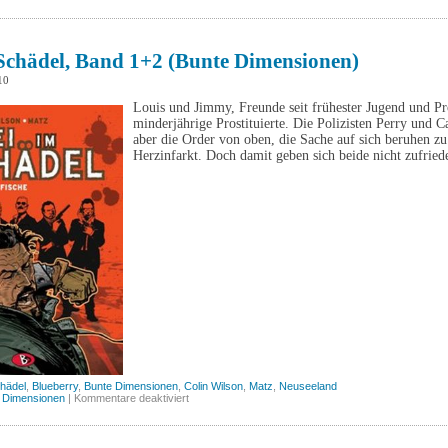
Fräulein
Else
(avant)
 Schädel, Band 1+2 (Bunte Dimensionen)
10
Louis und Jimmy, Freunde seit frühester Jugend und Pr
minderjährige Prostituierte. Die Polizisten Perry und Ca
aber die Order von oben, die Sache auf sich beruhen zu 
Herzinfarkt. Doch damit geben sich beide nicht zufrie
chädel
,
Blueberry
,
Bunte Dimensionen
,
Colin Wilson
,
Matz
,
Neuseeland
für
 Dimensionen
|
Kommentare deaktiviert
Blei
im
Schädel,
Band