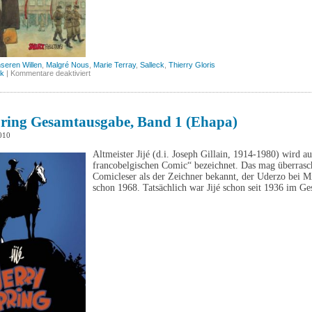
seren Willen
,
Malgré Nous
,
Marie Terray
,
Salleck
,
Thierry Gloris
für
ck
|
Kommentare deaktiviert
Malgré
Nous
–
Gegen
unseren
pring Gesamtausgabe, Band 1 (Ehapa)
Willen,
Band
010
1
(Salleck)
Altmeister Jijé (d.i. Joseph Gillain, 1914-1980) wird 
francobelgischen Comic“ bezeichnet. Das mag überrasc
Comicleser als der Zeichner bekannt, der Uderzo bei 
schon 1968. Tatsächlich war Jijé schon seit 1936 im Ge