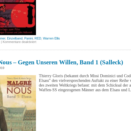
mner
,
Einzelband
,
Panini
,
RED
,
Warren Ellis
für
|
Kommentare deaktiviert
RED
(Panini)
ous – Gegen Unseren Willen, Band 1 (Salleck)
010
Thierry Gloris (bekannt durch Missi Dominici und Cod
Elsass“ den vielversprechenden Auftakt zu einer Reihe 
des zweiten Weltkriegs befasst: mit dem Schicksal der
Waffen-SS eingezogenen Männer aus dem Elsass und L