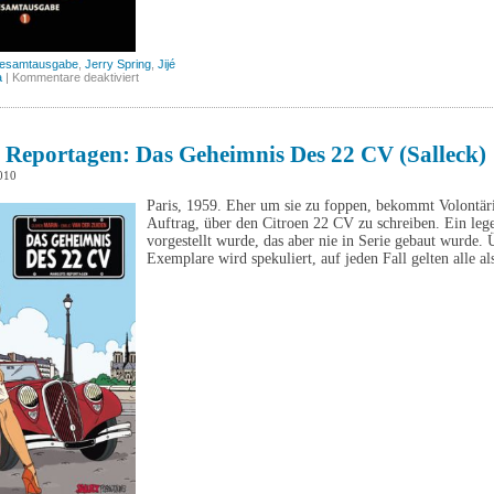
esamtausgabe
,
Jerry Spring
,
Jijé
für
a
|
Kommentare deaktiviert
Jerry
Spring
Gesamtausgabe,
Band
1
 Reportagen: Das Geheimnis Des 22 CV (Salleck)
(Ehapa)
010
Paris, 1959. Eher um sie zu foppen, bekommt Volontä
Auftrag, über den Citroen 22 CV zu schreiben. Ein leg
vorgestellt wurde, das aber nie in Serie gebaut wurde. 
Exemplare wird spekuliert, auf jeden Fall gelten alle a