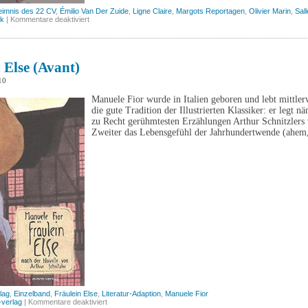
imnis des 22 CV
,
Émilio Van Der Zuide
,
Ligne Claire
,
Margots Reportagen
,
Olivier Marin
,
Sal
für
ck
|
Kommentare deaktiviert
Margots
Reportagen:
Das
Geheimnis
des
 Else (avant)
22
CV
10
(Salleck)
Manuele Fior wurde in Italien geboren und lebt mittlerwe
die gute Tradition der Illustrierten Klassiker: er legt 
zu Recht gerühmtesten Erzählungen Arthur Schnitzlers v
Zweiter das Lebensgefühl der Jahrhundertwende (ahem
lag
,
Einzelband
,
Fräulein Else
,
Literatur-Adaption
,
Manuele Fior
für
-verlag
|
Kommentare deaktiviert