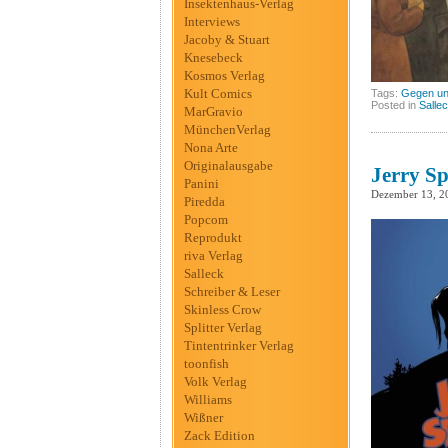
Insektenhaus-Verlag
Interviews
Jacoby & Stuart
Knesebeck
Kosmos Verlag
Kult Comics
Tags:
Gegen un
Posted in
Salle
MarGravio
MünchenVerlag
Nona Arte
Originalausgabe
Jerry S
Panini
Dezember 13, 2
Piredda
Popcom
Reprodukt
riva Verlag
Salleck
Schreiber & Leser
Skinless Crow
Splitter Verlag
Tintentrinker Verlag
toonfish
Volk Verlag
Williams
Wißner
Zack Edition