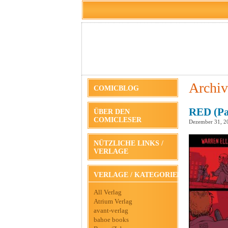
Archiv
COMICBLOG
RED (Pa
ÜBER DEN
COMICLESER
Dezember 31, 2
NÜTZLICHE LINKS /
VERLAGE
VERLAGE / KATEGORIEN
All Verlag
Atrium Verlag
avant-verlag
bahoe books