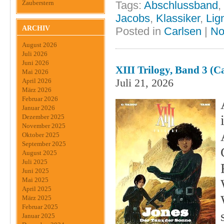
Zauberstern
Tags:
Abschlussband
,
Jacobs
,
Klassiker
,
Lig
ARCHIV
Posted in
Carlsen
|
No
August 2026
Juli 2026
Juni 2026
XIII Trilogy, Band 3 (C
Mai 2026
Juli 21, 2026
April 2026
März 2026
Februar 2026
Januar 2026
Dezember 2025
November 2025
Oktober 2025
September 2025
August 2025
Juli 2025
Juni 2025
Mai 2025
April 2025
März 2025
Februar 2025
Januar 2025