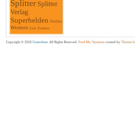
Splitter
Splitter
Verlag
Superhelden
Thriller
Western
Zack
Zombies
Copyright © 2026
Comicleser
. All Rights Reserved.
Feed Me, Seymour
created by
Themes b