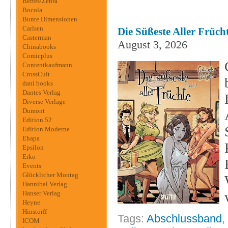
Berres/Zebra
Bocola
Bunte Dimensionen
Carlsen
Die Süßeste Aller Frücht
Casterman
August 3, 2026
Chinabooks
Comicplus
Contentkaufmann
CrossCult
dani books
Dantes Verlag
Diverse Verlage
Dumont
Edition 52
Edition Moderne
Ehapa
Epsilon
Erko
Events
Glücklicher Montag
Hannibal Verlag
Hanser Verlag
Heyne
Hinstorff
Tags:
Abschlussband
,
ICOM