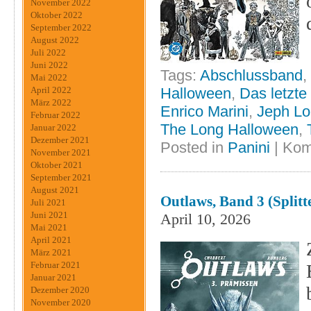
November 2022
Oktober 2022
September 2022
August 2022
Juli 2022
Juni 2022
Tags:
Abschlussband
,
Mai 2022
Halloween
,
Das letzte
April 2022
März 2022
Enrico Marini
,
Jeph L
Februar 2022
The Long Halloween
,
Januar 2022
Dezember 2021
Posted in
Panini
|
Kom
November 2021
Oktober 2021
September 2021
August 2021
Outlaws, Band 3 (Splitt
Juli 2021
Juni 2021
April 10, 2026
Mai 2021
April 2021
März 2021
Februar 2021
Januar 2021
Dezember 2020
November 2020