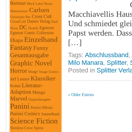
Batman
Black Label
Bunte
Carlsen
Dimensionen
Macchiavellis Haus 
Cross Cult
Christophe Bec
Und schmiedet gleic
Dantes Verlag
CrossCult
Dark
DC
Egmont
Horse
Double
Papst werden. Dass
Egmont Comic Collection
Einzelband
Ehapa
[…]
Fantasy
Funny
Tags:
Abschlussband
,
Gesamtausgabe
Graphic Novel
Milo Manara
,
Splitter
,
Posted in
Splitter Verl
Horror
Image
Image Comics
Klassiker
Jeff Lemire
Literatur-
Krimi
Adaption
Manga
« Older Entries
Marvel
Originalausgabe
Panini
Panini Album
Panini Comics
Sammelband
Science Fiction
Skinless Crow
Spirou