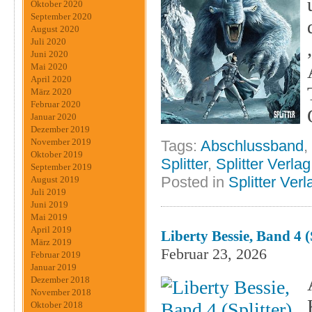
Oktober 2020
September 2020
August 2020
Juli 2020
Juni 2020
Mai 2020
April 2020
März 2020
Februar 2020
Januar 2020
Dezember 2019
November 2019
Tags:
Abschlussband
,
Oktober 2019
Splitter
,
Splitter Verlag
September 2019
Posted in
Splitter Verl
August 2019
Juli 2019
Juni 2019
Mai 2019
April 2019
Liberty Bessie, Band 4 (
März 2019
Februar 23, 2026
Februar 2019
Januar 2019
Dezember 2018
November 2018
Oktober 2018