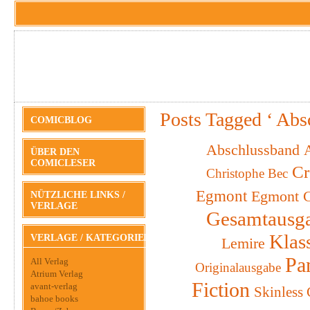
Posts Tagged ‘ Abs
COMICBLOG
Abschlussband
A
ÜBER DEN
COMICLESER
Cr
Christophe Bec
Egmont
Egmont C
NÜTZLICHE LINKS /
VERLAGE
Gesamtausg
Klas
VERLAGE / KATEGORIEN
Lemire
Pa
All Verlag
Originalausgabe
Atrium Verlag
Fiction
avant-verlag
Skinless
bahoe books