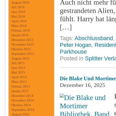
Auch nicht mehr fü
August 2016
Juli 2016
gestrandeten Alien,
Juni 2016
Mai 2016
fühlt. Harry hat lä
April 2016
[…]
März 2016
Februar 2016
Januar 2016
Tags:
Abschlussband
,
Dezember 2015
Peter Hogan
,
Resident
November 2015
Oktober 2015
Parkhouse
September 2015
Posted in
Splitter Verl
August 2015
Juli 2015
Juni 2015
Mai 2015
April 2015
Die Blake Und Mortimer
März 2015
Dezember 16, 2025
Februar 2015
Januar 2015
Dezember 2014
November 2014
Oktober 2014
September 2014
August 2014