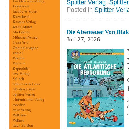
Splitter Verlag
,
Splitte
Insektenhaus-Verlag
Interviews
Posted in
Splitter Verl
Jacoby & Stuart
Knesebeck
Kosmos Verlag
Kult Comics
Die Abenteuer Von Blak
MarGravio
MünchenVerlag
Juli 27, 2026
Nona Arte
Originalausgabe
Panini
Piredda
Popcom
Reprodukt
riva Verlag
Salleck
Schreiber & Leser
Skinless Crow
Splitter Verlag
Tintentrinker Verlag
toonfish
Volk Verlag
Williams
Wißner
Zack Edition