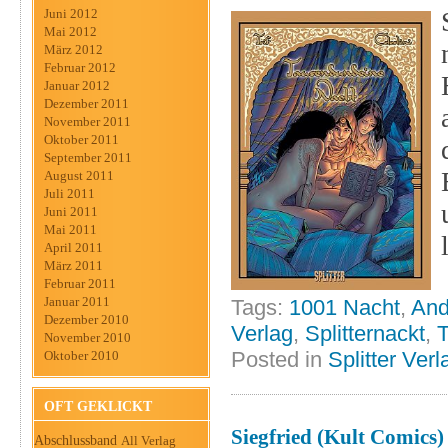
Juni 2012
Mai 2012
März 2012
Februar 2012
Januar 2012
Dezember 2011
November 2011
Oktober 2011
September 2011
August 2011
Juli 2011
Juni 2011
Mai 2011
April 2011
März 2011
Februar 2011
Januar 2011
Tags:
1001 Nacht
,
And
Dezember 2010
Verlag
,
Splitternackt
,
November 2010
Posted in
Splitter Verl
Oktober 2010
OFT GEKLICKT
Siegfried (Kult Comics)
Abschlussband
All Verlag