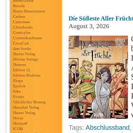
Berres/Zebra
Bocola
Bunte Dimensionen
Carlsen
Die Süßeste Aller Frücht
Casterman
August 3, 2026
Chinabooks
Comicplus
Contentkaufmann
CrossCult
dani books
Dantes Verlag
Diverse Verlage
Dumont
Edition 52
Edition Moderne
Ehapa
Epsilon
Erko
Events
Glücklicher Montag
Hannibal Verlag
Hanser Verlag
Heyne
Hinstorff
Tags:
Abschlussband
,
ICOM