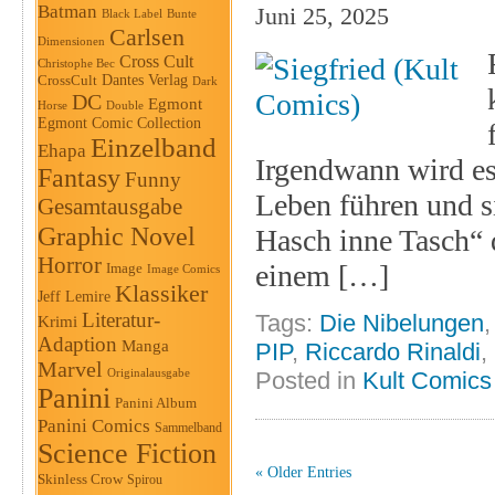
Batman
Juni 25, 2025
Black Label
Bunte
Carlsen
Dimensionen
Cross Cult
Christophe Bec
Dantes Verlag
CrossCult
Dark
DC
Egmont
Horse
Double
Egmont Comic Collection
Einzelband
Ehapa
Irgendwann wird es 
Fantasy
Funny
Leben führen und si
Gesamtausgabe
Graphic Novel
Hasch inne Tasch“ d
Horror
einem […]
Image
Image Comics
Klassiker
Jeff Lemire
Literatur-
Tags:
Die Nibelungen
Krimi
Adaption
Manga
PIP
,
Riccardo Rinaldi
,
Marvel
Originalausgabe
Posted in
Kult Comics
Panini
Panini Album
Panini Comics
Sammelband
Science Fiction
« Older Entries
Skinless Crow
Spirou