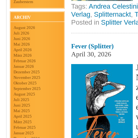
Zauberstern
Tags:
Andrea Celestini
Verlag
,
Splitternackt
,
T
ARCHIV
Posted in
Splitter Verl
August 2026
Juli 2026
Juni 2026
Mai 2026
Fever (Splitter)
April 2026
April 30, 2026
März 2026
Februar 2026
Januar 2026
Dezember 2025
November 2025
Oktober 2025
September 2025
August 2025
Juli 2025
Juni 2025
Mai 2025
April 2025
März 2025
Februar 2025
Januar 2025