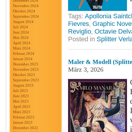
Dezember 2024
November 2024
Oktober 2024
Tags:
Apollonia Saintcl
September 2024
August 2024
Fievres
,
Graphic Nove
Juli 2024
Reviglio
,
Octavie Del
Juni 2024
Mai 2024
Posted in
Splitter Verl
April 2024
März 2024
Februar 2024
Januar 2024
Maler & Modell (Splitte
Dezember 2023
März 3, 2026
November 2023
Oktober 2023
September 2023
August 2023
Juli 2023
Juni 2023
Mai 2023
April 2023
März 2023
Februar 2023
Januar 2023
Dezember 2022