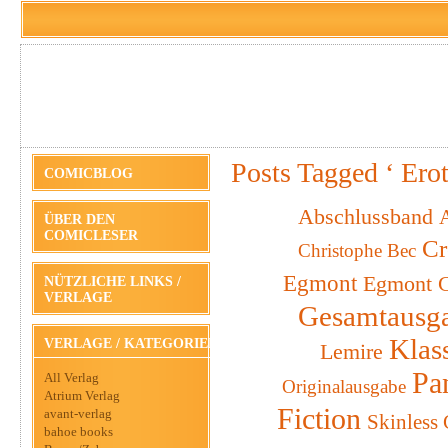
Posts Tagged ‘ Erot
COMICBLOG
Abschlussband
A
ÜBER DEN
COMICLESER
Cr
Christophe Bec
Egmont
Egmont C
NÜTZLICHE LINKS /
VERLAGE
Gesamtausg
Klas
VERLAGE / KATEGORIEN
Lemire
Pa
All Verlag
Originalausgabe
Atrium Verlag
Fiction
avant-verlag
Skinless
bahoe books