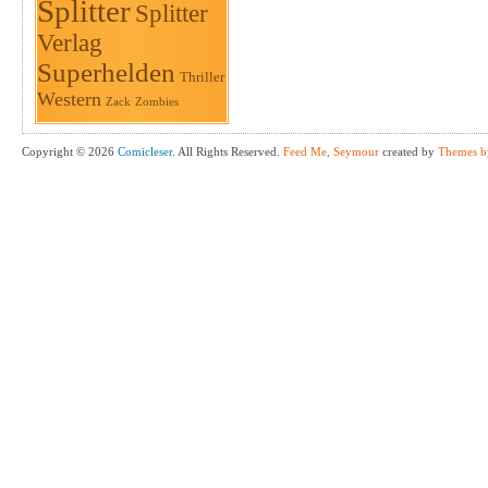
Splitter
Splitter
Verlag
Superhelden
Thriller
Western
Zack
Zombies
Copyright © 2026
Comicleser
. All Rights Reserved.
Feed Me, Seymour
created by
Themes b