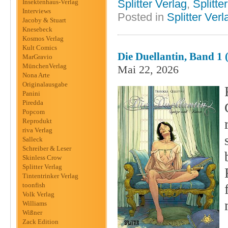
Splitter Verlag
,
Splitte
Insektenhaus-Verlag
Interviews
Posted in
Splitter Verl
Jacoby & Stuart
Knesebeck
Kosmos Verlag
Kult Comics
Die Duellantin, Band 1 (
MarGravio
MünchenVerlag
Mai 22, 2026
Nona Arte
Originalausgabe
Panini
Piredda
Popcom
Reprodukt
riva Verlag
Salleck
Schreiber & Leser
Skinless Crow
Splitter Verlag
Tintentrinker Verlag
toonfish
Volk Verlag
Williams
Wißner
Zack Edition