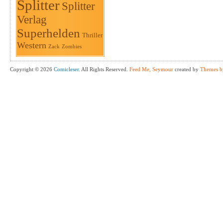
Splitter
Splitter
Verlag
Superhelden
Thriller
Western
Zack
Zombies
Copyright © 2026
Comicleser
. All Rights Reserved.
Feed Me, Seymour
created by
Themes b