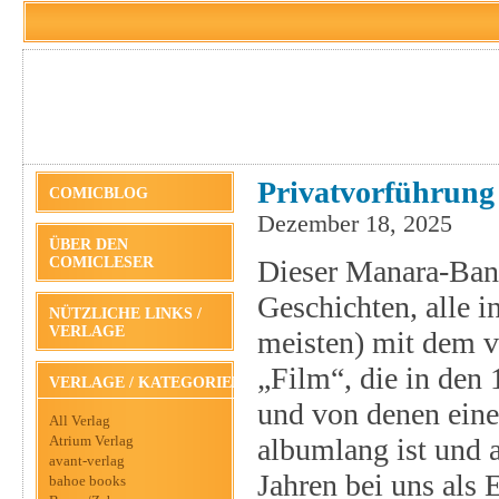
Privatvorführung 
COMICBLOG
Dezember 18, 2025
ÜBER DEN
COMICLESER
Dieser Manara-Ban
Geschichten, alle 
NÜTZLICHE LINKS /
VERLAGE
meisten) mit dem 
„Film“, die in den 
VERLAGE / KATEGORIEN
und von denen ein
All Verlag
Atrium Verlag
albumlang ist und 
avant-verlag
Jahren bei uns als E
bahoe books