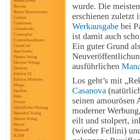
Berres/Zebra
wurde. Die meisten 
Bocola
Bunte Dimensionen
erschienen zuletzt
Carlsen
Casterman
Werkausgabe
bei P
Chinabooks
ist damit auch scho
Comicplus
Contentkaufmann
Ein guter Grund als
CrossCult
dani books
Neuveröffentlichu
Dantes Verlag
Diverse Verlage
ausführlichen
Mana
Dumont
Edition 52
Los geht’s mit „Rek
Edition Moderne
Ehapa
Casanova
(natürlic
Epsilon
Erko
seinen amourösen A
Events
Glücklicher Montag
moderner Werbung, 
Hannibal Verlag
eilt und stolpert, 
Hanser Verlag
Heyne
(wieder Fellini) u
Hinstorff
ICOM