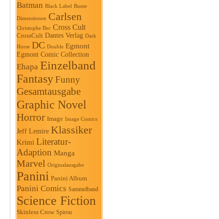
Batman
Black Label
Bunte
Carlsen
Dimensionen
Cross Cult
Christophe Bec
Dantes Verlag
CrossCult
Dark
DC
Egmont
Horse
Double
Egmont Comic Collection
Einzelband
Ehapa
Fantasy
Funny
Gesamtausgabe
Graphic Novel
Horror
Image
Image Comics
Klassiker
Jeff Lemire
Literatur-
Krimi
Adaption
Manga
Marvel
Originalausgabe
Panini
Panini Album
Panini Comics
Sammelband
Science Fiction
Skinless Crow
Spirou