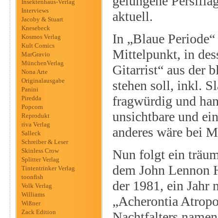
gelungene Persifla
Insektenhaus-Verlag
Interviews
aktuell.
Jacoby & Stuart
Knesebeck
In „Blaue Periode“ 
Kosmos Verlag
Kult Comics
Mittelpunkt, in de
MarGravio
MünchenVerlag
Gitarrist“ aus der
Nona Arte
Originalausgabe
stehen soll, inkl. 
Panini
fragwürdig und han
Piredda
Popcom
unsichtbare und ein
Reprodukt
riva Verlag
anderes wäre bei M
Salleck
Schreiber & Leser
Skinless Crow
Nun folgt ein träu
Splitter Verlag
dem John Lennon H
Tintentrinker Verlag
toonfish
der 1981, ein Jahr 
Volk Verlag
Williams
„Acherontia Atropos
Wißner
Zack Edition
Nachtfalters namen