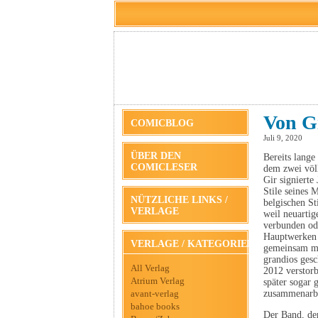
Von Gi
COMICBLOG
Juli 9, 2020
ÜBER DEN
Bereits lang
COMICLESER
dem zwei völl
Gir signierte
Stile seines 
NÜTZLICHE LINKS /
belgischen St
VERLAGE
weil neuartig
verbunden ode
Hauptwerken 
VERLAGE / KATEGORIEN
gemeinsam m
grandios gesc
All Verlag
2012 verstor
Atrium Verlag
später sogar
avant-verlag
zusammenarbe
bahoe books
Der Band, der