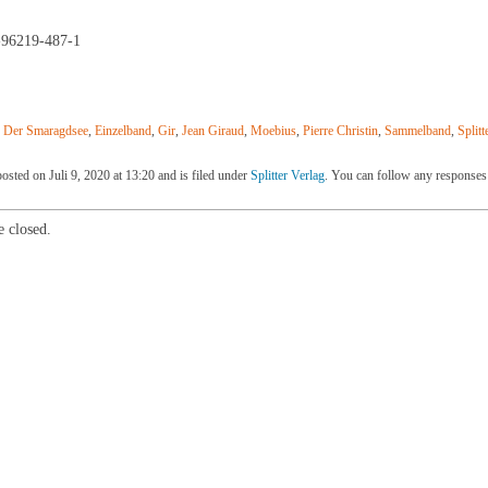
-96219-487-1
,
Der Smaragdsee
,
Einzelband
,
Gir
,
Jean Giraud
,
Moebius
,
Pierre Christin
,
Sammelband
,
Splitt
osted on Juli 9, 2020 at 13:20 and is filed under
Splitter Verlag
. You can follow any responses 
 closed.