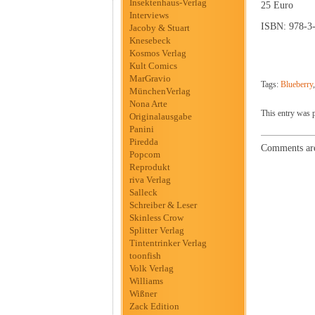
Insektenhaus-Verlag
25 Euro
Interviews
ISBN: 978-3
Jacoby & Stuart
Knesebeck
Kosmos Verlag
Kult Comics
MarGravio
Tags:
Blueberry
MünchenVerlag
Nona Arte
This entry was p
Originalausgabe
Panini
Piredda
Comments are
Popcom
Reprodukt
riva Verlag
Salleck
Schreiber & Leser
Skinless Crow
Splitter Verlag
Tintentrinker Verlag
toonfish
Volk Verlag
Williams
Wißner
Zack Edition