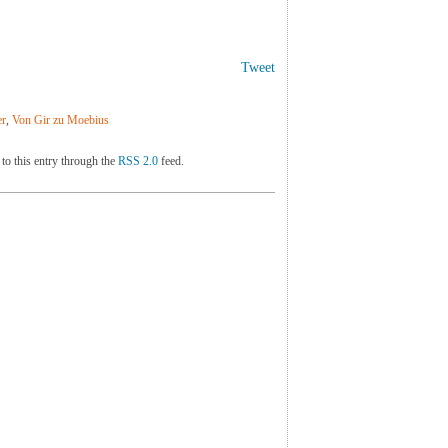
Tweet
er
,
Von Gir zu Moebius
to this entry through the
RSS 2.0
feed.