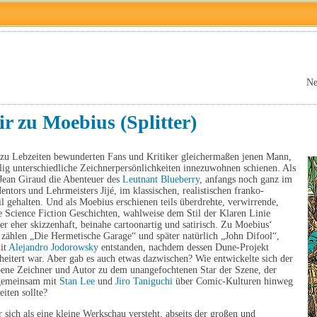
Ne
r zu Moebius (Splitter)
e zu Lebzeiten bewunderten Fans und Kritiker gleichermaßen jenen Mann,
ig unterschiedliche Zeichnerpersönlichkeiten innezuwohnen schienen. Als
 Jean Giraud die Abenteuer des
Leutnant Blueberry
, anfangs noch ganz im
Mentors und Lehrmeisters Jijé, im klassischen, realistischen franko-
il gehalten. Und als Moebius erschienen teils überdrehte, verwirrende,
e Science Fiction Geschichten, wahlweise dem Stil der Klaren Linie
r eher skizzenhaft, beinahe cartoonartig und satirisch. Zu Moebius‘
zählen „Die Hermetische Garage“ und später natürlich „John Difool“,
it
Alejandro Jodorowsky
entstanden, nachdem dessen Dune-Projekt
heitert war. Aber gab es auch etwas dazwischen? Wie entwickelte sich der
bene Zeichner und Autor zu dem unangefochtenen Star der Szene, der
 gemeinsam mit
Stan Lee
und
Jiro Taniguchi
über Comic-Kulturen hinweg
iten sollte?
 sich als eine kleine Werkschau versteht, abseits der großen und