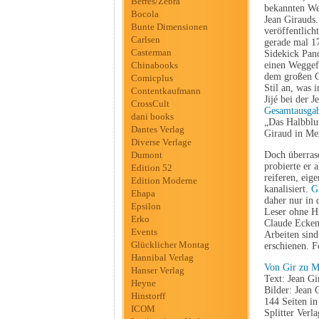
Berres/Zebra
bekannten Wer
Bocola
Jean Girauds.
Bunte Dimensionen
veröffentlich
Carlsen
gerade mal 17
Casterman
Sidekick Panc
Chinabooks
einen Weggefä
dem großen C
Comicplus
Stil an, was 
Contentkaufmann
Jijé bei der
CrossCult
Gesamtausga
dani books
„Das Halbblut
Dantes Verlag
Giraud in Me
Diverse Verlage
Dumont
Doch überrasc
probierte er 
Edition 52
reiferen, eige
Edition Moderne
kanalisiert.
G
Ehapa
daher nur in 
Epsilon
Leser ohne Hi
Erko
Claude Ecken 
Events
Arbeiten sind
Glücklicher Montag
erschienen. F
Hannibal Verlag
Von Gir zu M
Hanser Verlag
Text: Jean Gi
Heyne
Bilder: Jean
Hinstorff
144 Seiten i
ICOM
Splitter Verla