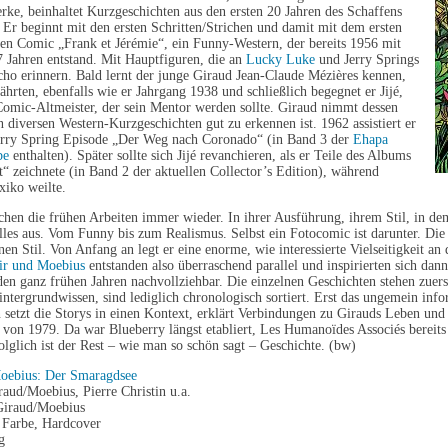
ke, beinhaltet Kurzgeschichten aus den ersten 20 Jahren des Schaffens
 Er beginnt mit den ersten Schritten/Strichen und damit mit dem ersten
ten Comic „Frank et Jérémie“, ein Funny-Western, der bereits 1956 mit
 Jahren entstand. Mit Hauptfiguren, die an
Lucky Luke
und Jerry Springs
ho erinnern. Bald lernt der junge Giraud Jean-Claude Mézières kennen,
hrten, ebenfalls wie er Jahrgang 1938 und schließlich begegnet er Jijé,
omic-Altmeister, der sein Mentor werden sollte. Giraud nimmt dessen
in diversen Western-Kurzgeschichten gut zu erkennen ist. 1962 assistiert er
 Jerry Spring Episode „Der Weg nach Coronado“ (in Band 3 der
Ehapa
be
enthalten). Später sollte sich Jijé revanchieren, als er Teile des Albums
“ zeichnete (in Band 2 der aktuellen Collector’s Edition), während
xiko weilte.
hen die frühen Arbeiten immer wieder. In ihrer Ausführung, ihrem Stil, in de
alles aus. Vom Funny bis zum Realismus. Selbst ein Fotocomic ist darunter. Die
nen Stil. Von Anfang an legt er eine enorme, wie interessierte Vielseitigkeit an 
ir und Moebius
entstanden also überraschend parallel und inspirierten sich dan
den ganz frühen Jahren nachvollziehbar. Die einzelnen Geschichten stehen zue
ntergrundwissen, sind lediglich chronologisch sortiert. Erst das ungemein inf
setzt die Storys in einen Kontext, erklärt Verbindungen zu Girauds Leben und 
 von 1979. Da war Blueberry längst etabliert, Les Humanoïdes Associés bereit
olglich ist der Rest – wie man so schön sagt – Geschichte. (bw)
oebius: Der Smaragdsee
raud/Moebius, Pierre Christin u.a.
 Giraud/Moebius
n Farbe, Hardcover
g