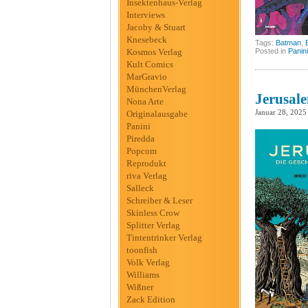
Insektenhaus-Verlag
Interviews
Jacoby & Stuart
Knesebeck
Tags:
Batman
,
Kosmos Verlag
Posted in
Panini
Kult Comics
MarGravio
MünchenVerlag
Jerusal
Nona Arte
Januar 28, 2025
Originalausgabe
Panini
Piredda
Popcom
Reprodukt
riva Verlag
Salleck
Schreiber & Leser
Skinless Crow
Splitter Verlag
Tintentrinker Verlag
toonfish
Volk Verlag
Williams
Wißner
Zack Edition