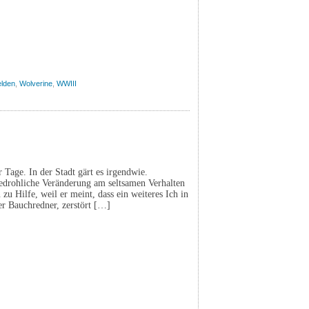
lden
,
Wolverine
,
WWIII
r Tage. In der Stadt gärt es irgendwie.
 bedrohliche Veränderung am seltsamen Verhalten
u Hilfe, weil er meint, dass ein weiteres Ich in
r Bauchredner, zerstört […]