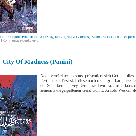
ert
,
Deadpool
,
Einzelband
,
Joe Kelly
,
Marvel
,
Marvel Comics
,
Panini
,
Panini Comics
,
Superhe
für
|
Kommentare deaktiviert
Deadpool
&
Wolverine:
WWIII
(Panini)
 City Of Madness (Panini)
Noch verrückter als sonst präsentiert sich Gotham diese
Festmachen lässt sich diese noch nicht greifbare, aber
der Schurken. Harvey Dent alias Two-Face ruft Batman z
seinem zwiegespaltenen Geist wohnt. Arnold Wesker, de