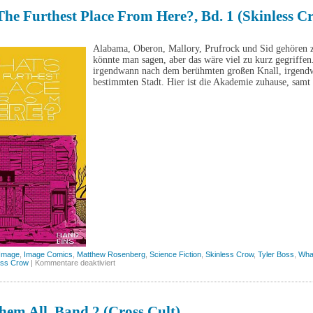
(Splitter)
he Furthest Place From Here?, Bd. 1 (Skinless C
Alabama, Oberon, Mallory, Prufrock und Sid gehören 
könnte man sagen, aber das wäre viel zu kurz gegriffen
irgendwann nach dem berühmten großen Knall, irgendwo
bestimmten Stadt. Hier ist die Akademie zuhause, samt
Image
,
Image Comics
,
Matthew Rosenberg
,
Science Fiction
,
Skinless Crow
,
Tyler Boss
,
What
für
ess Crow
|
Kommentare deaktiviert
What’s
the
furthest
place
from
em All, Band 2 (Cross Cult)
here?,