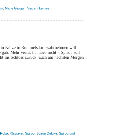
em
,
Marie Galopin
,
Vincent Lemire
io in Kürze in Rummelsdorf wahrnehmen will.
 gab. Mehr verrät Fantasio nicht – Spirou soll
cht ins Schloss zurück, auch am nächsten Morgen
 Roba
,
Klassiker
,
Spirou
,
Spirou Deluxe
,
Spirou und