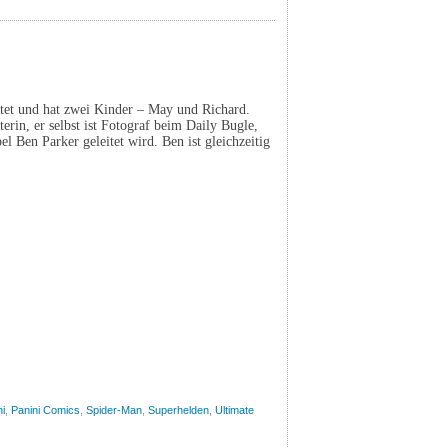
ratet und hat zwei Kinder – May und Richard.
erin, er selbst ist Fotograf beim Daily Bugle,
 Ben Parker geleitet wird. Ben ist gleichzeitig
ni
,
Panini Comics
,
Spider-Man
,
Superhelden
,
Ultimate