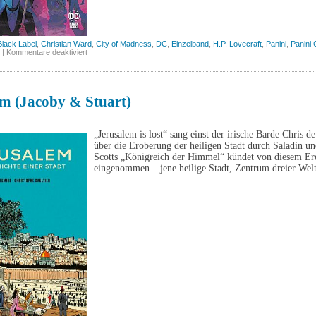
Black Label
,
Christian Ward
,
City of Madness
,
DC
,
Einzelband
,
H.P. Lovecraft
,
Panini
,
Panini
für
|
Kommentare deaktiviert
Batman:
City
of
Madness
(Panini)
em (Jacoby & Stuart)
„Jerusalem is lost“ sang einst der irische Barde Chris
über die Eroberung der heiligen Stadt durch Saladin u
Scotts „Königreich der Himmel“ kündet von diesem Er
eingenommen – jene heilige Stadt, Zentrum dreier Welt