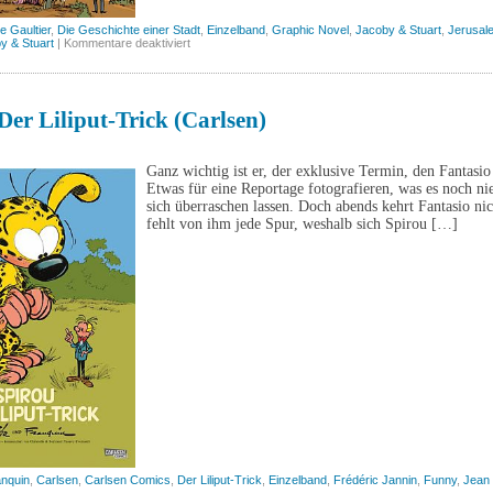
e Gaultier
,
Die Geschichte einer Stadt
,
Einzelband
,
Graphic Novel
,
Jacoby & Stuart
,
Jerusal
für
y & Stuart
|
Kommentare deaktiviert
Jerusalem
(Jacoby
&
Stuart)
Der Liliput-Trick (Carlsen)
Ganz wichtig ist er, der exklusive Termin, den Fantas
Etwas für eine Reportage fotografieren, was es noch nie
sich überraschen lassen. Doch abends kehrt Fantasio ni
fehlt von ihm jede Spur, weshalb sich Spirou […]
anquin
,
Carlsen
,
Carlsen Comics
,
Der Liliput-Trick
,
Einzelband
,
Frédéric Jannin
,
Funny
,
Jean