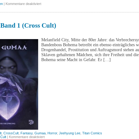
für
en
|
Kommentare deaktiviert
Spirou:
Der
Liliput-
Trick
(Carlsen)
Band 1 (Cross Cult)
Melanfield City, Mitte der 80er Jahre: das Verbrechersy
Bandenboss Bohema betreibt ein ebenso einträgliches 
Drogenhandel, Prostitution und Auftragsmord stehen a
Sklaven gehaltenen Mädchen, sich ihre Freiheit und die 
Bohema seine Macht in Gefahr. Er […]
t
,
CrossCult
,
Fantasy
,
Gumaa
,
Horror
,
Jeehyung Lee
,
Titan Comics
für
Cult
|
Kommentare deaktiviert