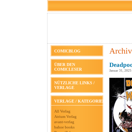
Archiv
COMICBLOG
Deadpoo
ÜBER DEN
COMICLESER
Januar 31, 2025
NÜTZLICHE LINKS /
VERLAGE
VERLAGE / KATEGORIEN
All Verlag
Atrium Verlag
avant-verlag
bahoe books