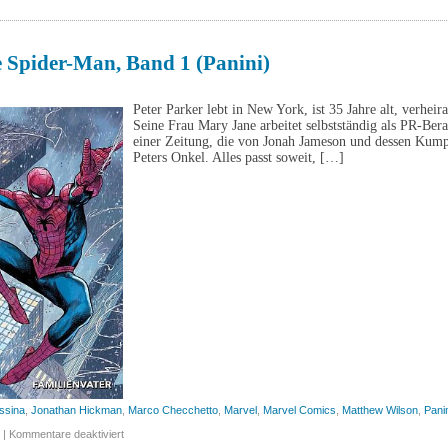
Gumaa,
Band
1
(Cross
Cult)
e Spider-Man, Band 1 (Panini)
Peter Parker lebt in New York, ist 35 Jahre alt, verhei
Seine Frau Mary Jane arbeitet selbstständig als PR-Berat
einer Zeitung, die von Jonah Jameson und dessen Kumpel
Peters Onkel. Alles passt soweit, […]
ssina
,
Jonathan Hickman
,
Marco Checchetto
,
Marvel
,
Marvel Comics
,
Matthew Wilson
,
Pani
für
|
Kommentare deaktiviert
Ultimate