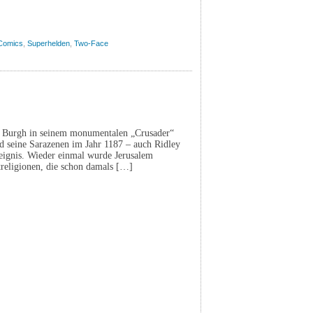
 Comics
,
Superhelden
,
Two-Face
 de Burgh in seinem monumentalen „Crusader“
nd seine Sarazenen im Jahr 1187 – auch Ridley
eignis. Wieder einmal wurde Jerusalem
religionen, die schon damals […]