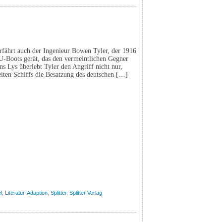
 erfährt auch der Ingenieur Bowen Tyler, der 1916
 U-Boots gerät, das den vermeintlichen Gegner
 Lys überlebt Tyler den Angriff nicht nur,
eiten Schiffs die Besatzung des deutschen […]
l
,
Literatur-Adaption
,
Splitter
,
Splitter Verlag