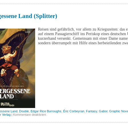
Spider-
Man,
Band
1
essene Land (Splitter)
(Panini)
Reisen sind gefährlich, vor allem zu Kriegszeiten: das
auf einem Passagierschiff ins Periskop eines deutschen
kurzerhand versenkt. Gemeinsam mit einer Dame namens
sondern überrumpelt mit Hilfe eines herbeieilenden zw
essene Land
,
Double
,
Edgar Rice Burroughs
,
Éric Corbeyran
,
Fantasy
,
Gabor
,
Graphic Nove
für
er Verlag
|
Kommentare deaktiviert
Das
vergessene
Land