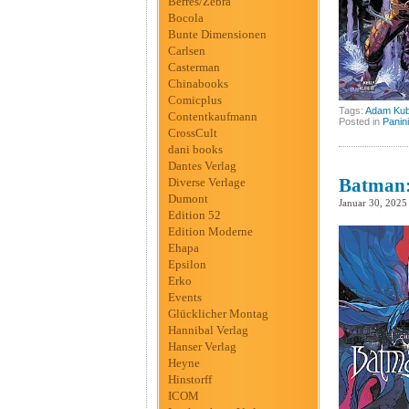
Berres/Zebra
Bocola
Bunte Dimensionen
Carlsen
Casterman
Chinabooks
Comicplus
Tags:
Adam Kub
Contentkaufmann
Posted in
Panini
CrossCult
dani books
Dantes Verlag
Batman:
Diverse Verlage
Dumont
Januar 30, 2025
Edition 52
Edition Moderne
Ehapa
Epsilon
Erko
Events
Glücklicher Montag
Hannibal Verlag
Hanser Verlag
Heyne
Hinstorff
ICOM