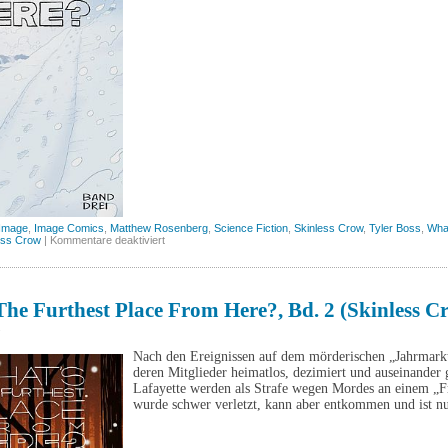
Image
,
Image Comics
,
Matthew Rosenberg
,
Science Fiction
,
Skinless Crow
,
Tyler Boss
,
What
für
ess Crow
|
Kommentare deaktiviert
What’s
the
furthest
place
from
he Furthest Place From Here?, Bd. 2 (Skinless C
here?,
Bd.
5
3
(Skinless
Nach den Ereignissen auf dem mörderischen „Jahrmarkt“
Crow)
deren Mitglieder heimatlos, dezimiert und auseinander 
Lafayette werden als Strafe wegen Mordes an einem „F
wurde schwer verletzt, kann aber entkommen und ist nu