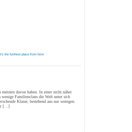
’s the furthest place from here
m meisten davon haben. In einer nicht näher
 wenige Familienclans die Welt unter sich
herrschende Klasse, bestehend aus nur wenigen.
ür […]