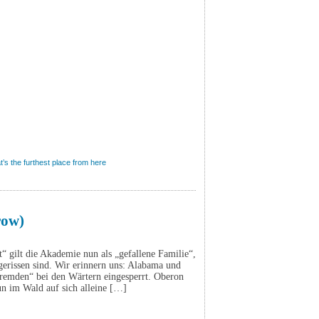
’s the furthest place from here
row)
 gilt die Akademie nun als „gefallene Familie“,
gerissen sind. Wir erinnern uns: Alabama und
remden“ bei den Wärtern eingesperrt. Oberon
n im Wald auf sich alleine […]