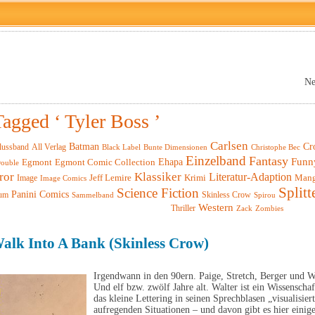
Ne
Tagged ‘ Tyler Boss ’
Carlsen
Batman
Cr
lussband
All Verlag
Black Label
Christophe Bec
Bunte Dimensionen
Einzelband
Fantasy
Funn
Ehapa
Egmont
Egmont Comic Collection
ouble
ror
Klassiker
Literatur-Adaption
Krimi
Man
Image
Jeff Lemire
Image Comics
Splitt
Science Fiction
Panini Comics
um
Skinless Crow
Sammelband
Spirou
Western
Thriller
Zack
Zombies
alk Into A Bank (Skinless Crow)
Irgendwann in den 90ern. Paige, Stretch, Berger und Wa
Und elf bzw. zwölf Jahre alt. Walter ist ein Wissenscha
das kleine Lettering in seinen Sprechblasen „visualisie
aufregenden Situationen – und davon gibt es hier einig