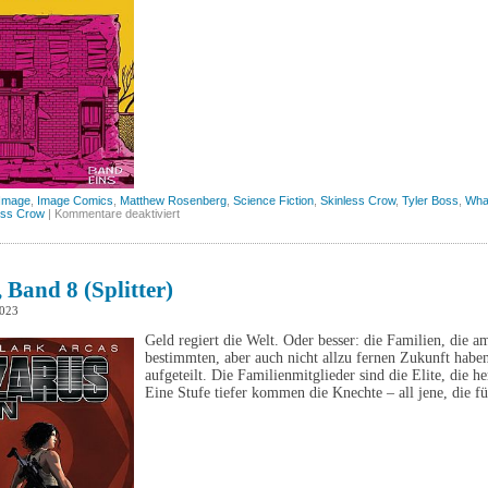
Image
,
Image Comics
,
Matthew Rosenberg
,
Science Fiction
,
Skinless Crow
,
Tyler Boss
,
What
für
ess Crow
|
Kommentare deaktiviert
What’s
the
furthest
place
from
 Band 8 (Splitter)
here?,
Bd.
2023
1
(Skinless
Geld regiert die Welt. Oder besser: die Familien, die a
Crow)
bestimmten, aber auch nicht allzu fernen Zukunft haben
aufgeteilt. Die Familienmitglieder sind die Elite, die 
Eine Stufe tiefer kommen die Knechte – all jene, die f