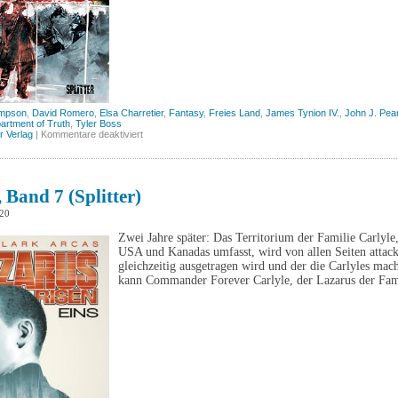
ampson
,
David Romero
,
Elsa Charretier
,
Fantasy
,
Freies Land
,
James Tynion IV.
,
John J. Pea
artment of Truth
,
Tyler Boss
für
er Verlag
|
Kommentare deaktiviert
The
Department
of
Truth,
Band
 Band 7 (Splitter)
3
(Splitter)
20
Zwei Jahre später: Das Territorium der Familie Carlyl
USA und Kanadas umfasst, wird von allen Seiten attacki
gleichzeitig ausgetragen wird und der die Carlyles mach
kann Commander Forever Carlyle, der Lazarus der Fam