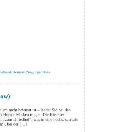
elband
,
Skinless Crow
,
Tyler Boss
row)
lich nicht bewusst ist – landet Sid bei den
aft Horror-Masken tragen. Die Kleckser
t zum „Friedhof“, was in eine höchst surreale
in), bei der […]