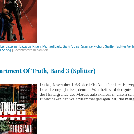
cka
,
Lazarus
,
Lazarus Risen
,
Michael Lark
,
Santi Arcas
,
Science Fiction
,
Splitter
,
Splitter Verl
für
er Verlag
|
Kommentare deaktiviert
Lazarus,
Band
8
(Splitter)
rtment Of Truth, Band 3 (Splitter)
Dallas, November 1963: der JFK-Attentäter Lee Harvey
Bevölkerung glauben, denn in Wahrheit wird der gute L
die Hintergründe des Mordes aufzuklären, in einem sch
Bibliotheken der Welt zusammengetragen hat, die maßg