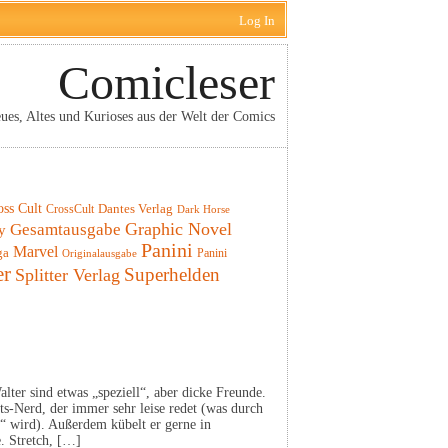
Log In
Comicleser
ues, Altes und Kurioses aus der Welt der Comics
oss Cult
CrossCult
Dantes Verlag
Dark Horse
Graphic Novel
Gesamtausgabe
y
Panini
Marvel
ga
Panini
Originalausgabe
er
Superhelden
Splitter Verlag
lter sind etwas „speziell“, aber dicke Freunde.
fts-Nerd, der immer sehr leise redet (was durch
rt“ wird). Außerdem kübelt er gerne in
e. Stretch, […]