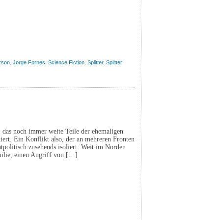
rson
,
Jorge Fornes
,
Science Fiction
,
Splitter
,
Splitter
e, das noch immer weite Teile der ehemaligen
ert. Ein Konflikt also, der an mehreren Fronten
tpolitisch zusehends isoliert. Weit im Norden
ilie, einen Angriff von […]