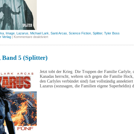
cka
,
Image
,
Lazarus
,
Michael Lark
,
Santi Arcas
,
Science Fiction
,
Splitter
,
Tyler Boss
für
er Verlag
|
Kommentare deaktiviert
Lazarus,
Band
7
(Splitter)
 Band 5 (Splitter)
7
Jetzt tobt der Krieg. Die Truppen der Familie Carlyle,
Kanadas herrscht, wehren sich gegen die Familie Hock, 
den Carlyles verbündet sind) fast vollständig annektiert
Lazarus (sozusagen, die Familien eigene Superheldin) de