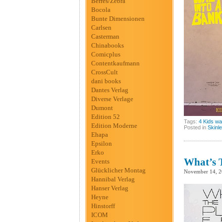
Berres/Zebra
Bocola
Bunte Dimensionen
Carlsen
Casterman
Chinabooks
Comicplus
Contentkaufmann
CrossCult
dani books
Dantes Verlag
Diverse Verlage
Dumont
Edition 52
Tags:
4 Kids wa
Edition Moderne
Posted in
Skinl
Ehapa
Epsilon
Erko
What’s T
Events
Glücklicher Montag
November 14, 
Hannibal Verlag
Hanser Verlag
Heyne
Hinstorff
ICOM