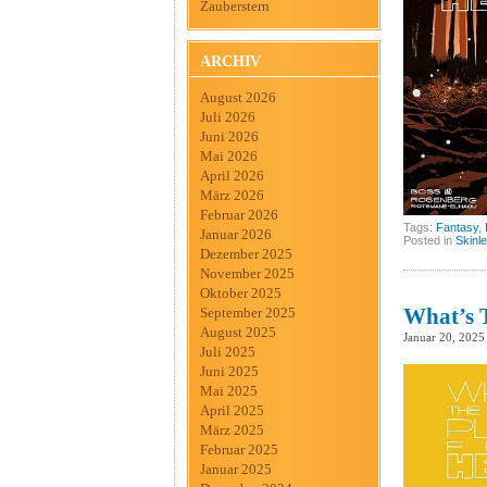
Zauberstern
ARCHIV
August 2026
Juli 2026
Juni 2026
Mai 2026
April 2026
März 2026
Februar 2026
Tags:
Fantasy
,
Januar 2026
Posted in
Skinl
Dezember 2025
November 2025
Oktober 2025
What’s T
September 2025
August 2025
Januar 20, 2025
Juli 2025
Juni 2025
Mai 2025
April 2025
März 2025
Februar 2025
Januar 2025