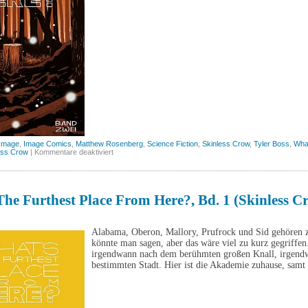
Image
,
Image Comics
,
Matthew Rosenberg
,
Science Fiction
,
Skinless Crow
,
Tyler Boss
,
What
für
ess Crow
|
Kommentare deaktiviert
What’s
the
furthest
place
from
he Furthest Place From Here?, Bd. 1 (Skinless C
here?,
Bd.
2
(Skinless
Alabama, Oberon, Mallory, Prufrock und Sid gehören 
Crow)
könnte man sagen, aber das wäre viel zu kurz gegriffen
irgendwann nach dem berühmten großen Knall, irgendwo
bestimmten Stadt. Hier ist die Akademie zuhause, samt