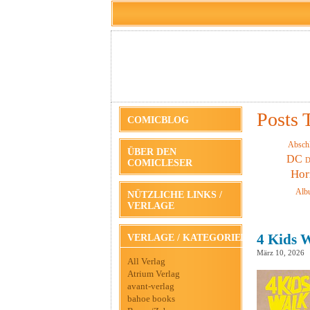
Posts 
COMICBLOG
Absch
ÜBER DEN
DC
D
COMICLESER
Hor
Alb
NÜTZLICHE LINKS /
VERLAGE
4 Kids W
VERLAGE / KATEGORIEN
März 10, 2026
All Verlag
Atrium Verlag
avant-verlag
bahoe books