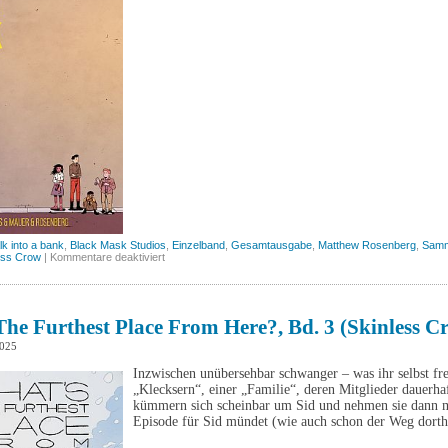
lk into a bank
,
Black Mask Studios
,
Einzelband
,
Gesamtausgabe
,
Matthew Rosenberg
,
Samm
für
ess Crow
|
Kommentare deaktiviert
4
Kids
walk
into
a
he Furthest Place From Here?, Bd. 3 (Skinless C
bank
(Skinless
2025
Crow)
Inzwischen unübersehbar schwanger – was ihr selbst frei
„Klecksern“, einer „Familie“, deren Mitglieder dauerh
kümmern sich scheinbar um Sid und nehmen sie dann mi
Episode für Sid mündet (wie auch schon der Weg dorth