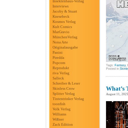
Insektenhaus-Verlag
Interviews
Jacoby & Stuart
Knesebeck
Kosmos Verlag
Kult Comics
MarGravio
MünchenVerlag
Nona Arte
Originalausgabe
Panini
Piredda
Popcom
Tags:
Fantasy
,
Reprodukt
Posted in
Skinl
riva Verlag
Salleck
Schreiber & Leser
What’s T
Skinless Crow
Splitter Verlag
August 11, 202
Tintentrinker Verlag
toonfish
Volk Verlag
Williams
Wißner
Zack Edition