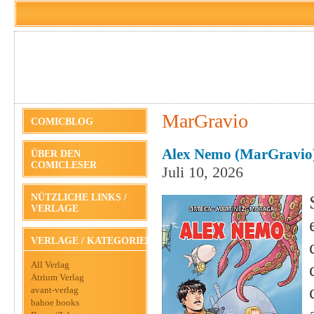
MarGravio
COMICBLOG
Alex Nemo (MarGravio
ÜBER DEN
COMICLESER
Juli 10, 2026
NÜTZLICHE LINKS /
VERLAGE
VERLAGE / KATEGORIEN
All Verlag
Atrium Verlag
avant-verlag
bahoe books