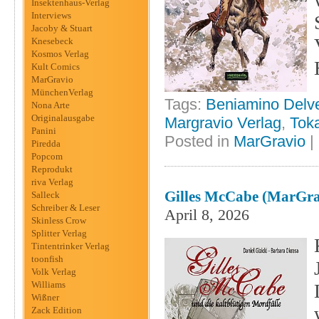
Insektenhaus-Verlag
Interviews
Jacoby & Stuart
Knesebeck
Kosmos Verlag
Kult Comics
MarGravio
MünchenVerlag
Tags:
Beniamino Delv
Nona Arte
Originalausgabe
Margravio Verlag
,
Tok
Panini
Posted in
MarGravio
|
Piredda
Popcom
Reprodukt
riva Verlag
Gilles McCabe (MarGra
Salleck
Schreiber & Leser
April 8, 2026
Skinless Crow
Splitter Verlag
Tintentrinker Verlag
toonfish
Volk Verlag
Williams
Wißner
Zack Edition