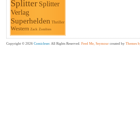
Splitter
Splitter
Verlag
Superhelden
Thriller
Western
Zack
Zombies
Copyright © 2026
Comicleser
. All Rights Reserved.
Feed Me, Seymour
created by
Themes b