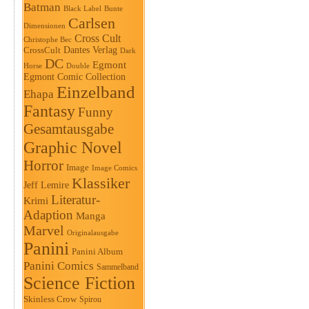
Batman
Black Label
Bunte
Carlsen
Dimensionen
Cross Cult
Christophe Bec
Dantes Verlag
CrossCult
Dark
DC
Egmont
Horse
Double
Egmont Comic Collection
Einzelband
Ehapa
Fantasy
Funny
Gesamtausgabe
Graphic Novel
Horror
Image
Image Comics
Klassiker
Jeff Lemire
Literatur-
Krimi
Adaption
Manga
Marvel
Originalausgabe
Panini
Panini Album
Panini Comics
Sammelband
Science Fiction
Skinless Crow
Spirou