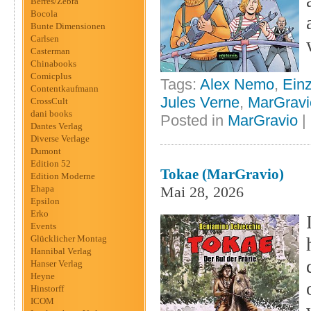
Berres/Zebra
Bocola
Bunte Dimensionen
Carlsen
Casterman
Chinabooks
Comicplus
Tags:
Alex Nemo
,
Ein
Contentkaufmann
Jules Verne
,
MarGravi
CrossCult
dani books
Posted in
MarGravio
|
Dantes Verlag
Diverse Verlage
Dumont
Edition 52
Tokae (MarGravio)
Edition Moderne
Ehapa
Mai 28, 2026
Epsilon
Erko
Events
Glücklicher Montag
Hannibal Verlag
Hanser Verlag
Heyne
Hinstorff
ICOM