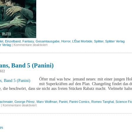
let
,
Einzelband
,
Fantasy
,
Gesamtausgabe
,
Horror
,
L’État Morbide
,
Splitter
,
Splitter Verlag
für
er Verlag
|
Kommentare deaktiviert
L’État
Morbide
(Splitter)
ans, Band 5 (Panini)
2022
Öfter mal was bzw. jemand neues: mit einer jungen Hold
mit Superkräften auf den Plan. Changeling findet das 
, die beschwört, dass sie nicht aus freien Stücken Rabatz macht. Vielmehr halt
Bachmaier
,
George Pérez
,
Marv Wolfman
,
Panini
,
Panini Comics
,
Romeo Tanghal
,
Science Fic
für
|
Kommentare deaktiviert
Teen
Titans,
Band
5
(Panini)
es