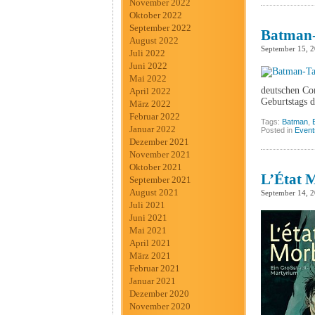
November 2022
Oktober 2022
September 2022
Batman-
August 2022
September 15, 
Juli 2022
Juni 2022
Mai 2022
deutschen Com
April 2022
Geburtstags 
März 2022
Februar 2022
Tags:
Batman
,
Januar 2022
Posted in
Event
Dezember 2021
November 2021
Oktober 2021
L’État M
September 2021
August 2021
September 14, 
Juli 2021
Juni 2021
Mai 2021
April 2021
März 2021
Februar 2021
Januar 2021
Dezember 2020
November 2020