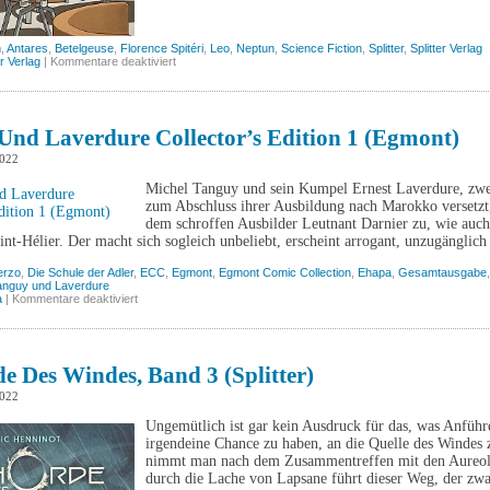
n
,
Antares
,
Betelgeuse
,
Florence Spitéri
,
Leo
,
Neptun
,
Science Fiction
,
Splitter
,
Splitter Verlag
für
er Verlag
|
Kommentare deaktiviert
Neptun,
Band
1
(Splitter)
Und Laverdure Collector’s Edition 1 (Egmont)
2022
Michel Tanguy und sein Kumpel Ernest Laverdure, zwei
zum Abschluss ihrer Ausbildung nach Marokko versetzt,
dem schroffen Ausbilder Leutnant Darnier zu, wie au
int-Hélier. Der macht sich sogleich unbeliebt, erscheint arrogant, unzugängli
erzo
,
Die Schule der Adler
,
ECC
,
Egmont
,
Egmont Comic Collection
,
Ehapa
,
Gesamtausgabe
anguy und Laverdure
für
a
|
Kommentare deaktiviert
Tanguy
und
Laverdure
Collector’s
Edition
e Des Windes, Band 3 (Splitter)
1
(Egmont)
2022
Ungemütlich ist gar kein Ausdruck für das, was Anfüh
irgendeine Chance zu haben, an die Quelle des Windes z
nimmt man nach dem Zusammentreffen mit den Aureolen
durch die Lache von Lapsane führt dieser Weg, der zw