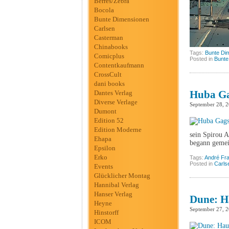
Berres/Zebra
Bocola
Bunte Dimensionen
Carlsen
Casterman
Chinabooks
Tags:
Bunte Di
Comicplus
Posted in
Bunte
Contentkaufmann
CrossCult
dani books
Huba Ga
Dantes Verlag
Diverse Verlage
September 28, 
Dumont
Edition 52
Edition Moderne
sein Spirou 
Ehapa
begann geme
Epsilon
Erko
Tags:
André Fr
Posted in
Carls
Events
Glücklicher Montag
Hannibal Verlag
Hanser Verlag
Dune: Ha
Heyne
September 27, 
Hinstorff
ICOM