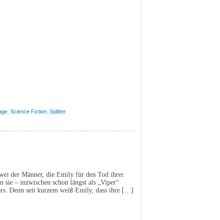
lage
,
Science Fiction
,
Splitter
ei der Männer, die Emily für den Tod ihrer
 sie – inzwischen schon längst als „Viper“
ders. Denn seit kurzem weiß Emily, dass ihre […]