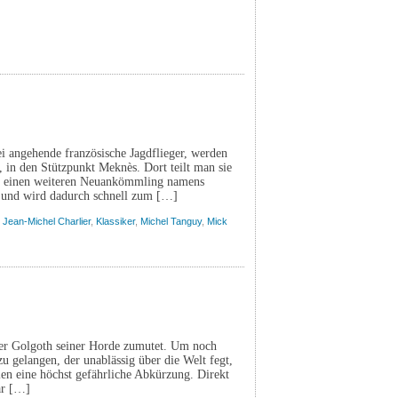
 angehende französische Jagdflieger, werden
 in den Stützpunkt Meknès. Dort teilt man sie
ch einen weiteren Neuankömmling namens
ch und wird dadurch schnell zum […]
,
Jean-Michel Charlier
,
Klassiker
,
Michel Tanguy
,
Mick
rer Golgoth seiner Horde zumutet. Um noch
u gelangen, der unablässig über die Welt fegt,
 eine höchst gefährliche Abkürzung. Direkt
ar […]