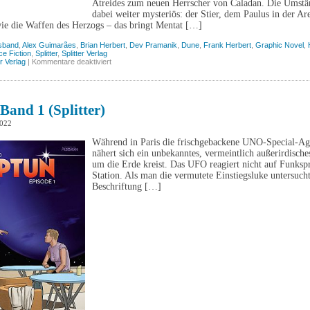
Atreides zum neuen Herrscher von Caladan. Die Umstän
dabei weiter mysteriös: der Stier, dem Paulus in der A
wie die Waffen des Herzogs – das bringt Mentat […]
sband
,
Alex Guimarães
,
Brian Herbert
,
Dev Pramanik
,
Dune
,
Frank Herbert
,
Graphic Novel
,
ce Fiction
,
Splitter
,
Splitter Verlag
für
er Verlag
|
Kommentare deaktiviert
Dune:
Haus
Atreides,
Band
3
Band 1 (Splitter)
(Splitter)
2022
Während in Paris die frischgebackene UNO-Special-Age
nähert sich ein unbekanntes, vermeintlich außerirdische
um die Erde kreist. Das UFO reagiert nicht auf Funksp
Station. Als man die vermutete Einstiegsluke untersuch
Beschriftung […]