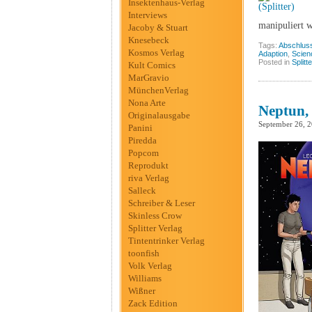
Insektenhaus-Verlag
Interviews
manipuliert 
Jacoby & Stuart
Knesebeck
Tags:
Abschlus
Kosmos Verlag
Adaption
,
Scien
Posted in
Splitt
Kult Comics
MarGravio
MünchenVerlag
Nona Arte
Neptun, 
Originalausgabe
September 26, 
Panini
Piredda
Popcom
Reprodukt
riva Verlag
Salleck
Schreiber & Leser
Skinless Crow
Splitter Verlag
Tintentrinker Verlag
toonfish
Volk Verlag
Williams
Wißner
Zack Edition