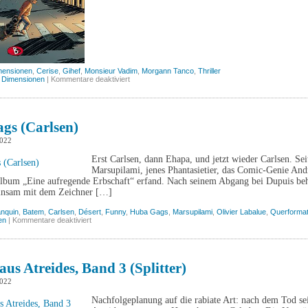
mensionen
,
Cerise
,
Gihef
,
Monsieur Vadim
,
Morgann Tanco
,
Thriller
für
 Dimensionen
|
Kommentare deaktiviert
Monsieur
Vadim,
Band
1
(Bunte
gs (Carlsen)
Dimensionen)
2022
Erst Carlsen, dann Ehapa, und jetzt wieder Carlsen. Sei
Marsupilami, jenes Phantasietier, das Comic-Genie And
Album „Eine aufregende Erbschaft“ erfand. Nach seinem Abgang bei Dupuis behi
insam mit dem Zeichner […]
anquin
,
Batem
,
Carlsen
,
Désert
,
Funny
,
Huba Gags
,
Marsupilami
,
Olivier Labalue
,
Querforma
für
en
|
Kommentare deaktiviert
Huba
Gags
(Carlsen)
us Atreides, Band 3 (Splitter)
2022
Nachfolgeplanung auf die rabiate Art: nach dem Tod sei