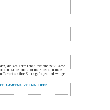
en, die sich Terra nennt, tritt eine neue Dame
durchaus famos und stellt die Hübsche namens
en Terroristen ihre Eltern gefangen und zwingen
tion
,
Superhelden
,
Teen Titans
,
TERRA