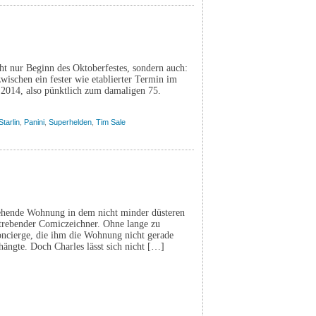
cht nur Beginn des Oktoberfestes, sondern auch:
wischen ein fester wie etablierter Termin im
 2014, also pünktlich zum damaligen 75.
Starlin
,
Panini
,
Superhelden
,
Tim Sale
stehende Wohnung in dem nicht minder düsteren
strebender Comiczeichner. Ohne lange zu
Concierge, die ihm die Wohnung nicht gerade
ängte. Doch Charles lässt sich nicht […]