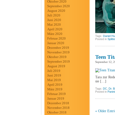
Oktober 2020
September 2020
August 2020
Juli 2020
Juni 2020
Mai 2020
April 2020
März 2020
Tags:
Daniel Hu
Februar 2020
Posted in
Splitt
Januar 2020
Dezember 2019
November 2019
Teen Tit
Oktober 2019
September 2019
September 12, 
August 2019
Juli 2019
Juni 2019
Tara zur Rede
Mai 2019
sie […]
April 2019
Tags:
DC
,
Dr. 
März 2019
Posted in
Panini
Februar 2019
Januar 2019
Dezember 2018
November 2018
« Older Entri
Oktober 2018