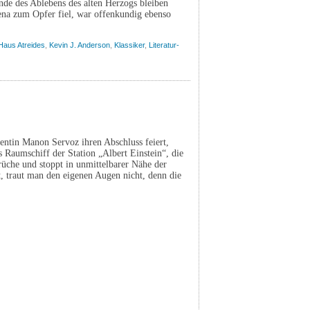
de des Ablebens des alten Herzogs bleiben
rena zum Opfer fiel, war offenkundig ebenso
Haus Atreides
,
Kevin J. Anderson
,
Klassiker
,
Literatur-
ntin Manon Servoz ihren Abschluss feiert,
s Raumschiff der Station „Albert Einstein“, die
rüche und stoppt in unmittelbarer Nähe der
t, traut man den eigenen Augen nicht, denn die