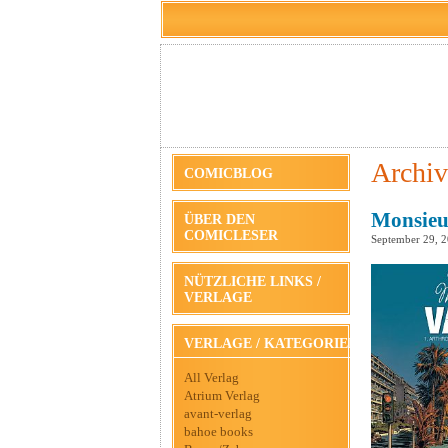
Archiv
COMICBLOG
Monsieu
ÜBER DEN
COMICLESER
September 29, 
NÜTZLICHE LINKS /
VERLAGE
VERLAGE / KATEGORIEN
All Verlag
Atrium Verlag
avant-verlag
bahoe books