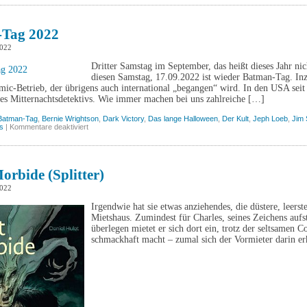
Viper,
Band
4
(Splitter)
Tag 2022
2022
Dritter Samstag im September, das heißt dieses Jahr ni
diesen Samstag, 17.09.2022 ist wieder Batman-Tag. Inz
ic-Betrieb, der übrigens auch international „begangen“ wird. In den USA seit
des Mitternachtsdetektivs. Wie immer machen bei uns zahlreiche […]
Batman-Tag
,
Bernie Wrightson
,
Dark Victory
,
Das lange Halloween
,
Der Kult
,
Jeph Loeb
,
Jim 
für
s
|
Kommentare deaktiviert
Batman-
Tag
2022
orbide (Splitter)
2022
Irgendwie hat sie etwas anziehendes, die düstere, leer
Mietshaus. Zumindest für Charles, seines Zeichens auf
überlegen mietet er sich dort ein, trotz der seltsamen 
schmackhaft macht – zumal sich der Vormieter darin erh