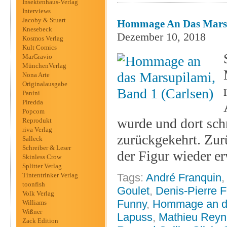
Insektenhaus-Verlag
Interviews
Jacoby & Stuart
Hommage An Das Marsup
Knesebeck
Dezember 10, 2018
Kosmos Verlag
Kult Comics
MarGravio
MünchenVerlag
Nona Arte
Originalausgabe
Panini
Piredda
Popcom
wurde und dort sch
Reprodukt
riva Verlag
zurückgekehrt. Zur
Salleck
Schreiber & Leser
der Figur wieder e
Skinless Crow
Splitter Verlag
Tintentrinker Verlag
Tags:
André Franquin
toonfish
Goulet
,
Denis-Pierre Fi
Volk Verlag
Funny
,
Hommage an da
Williams
Wißner
Lapuss
,
Mathieu Reyn
Zack Edition