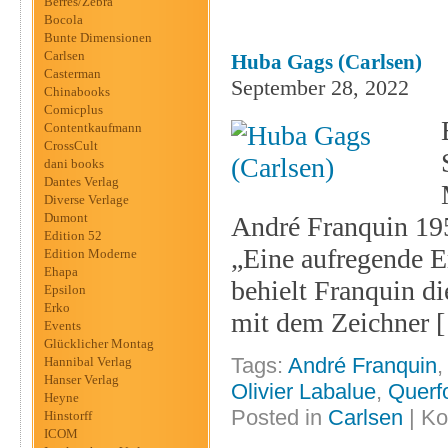
Berres/Zebra
Bocola
Bunte Dimensionen
Carlsen
Huba Gags (Carlsen)
Casterman
September 28, 2022
Chinabooks
Comicplus
Contentkaufmann
CrossCult
dani books
Dantes Verlag
Diverse Verlage
Dumont
André Franquin 195
Edition 52
„Eine aufregende E
Edition Moderne
Ehapa
behielt Franquin d
Epsilon
Erko
mit dem Zeichner 
Events
Glücklicher Montag
Tags:
André Franquin
Hannibal Verlag
Hanser Verlag
Olivier Labalue
,
Querf
Heyne
Posted in
Carlsen
|
Ko
Hinstorff
ICOM