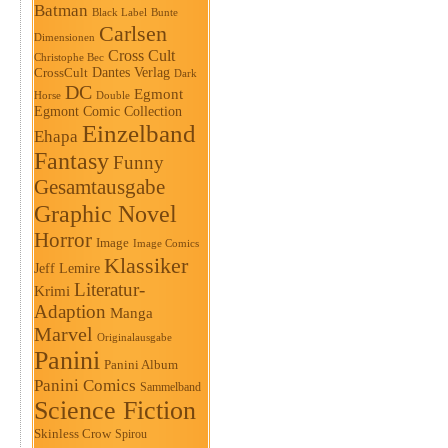
Batman
Black Label
Bunte
Carlsen
Dimensionen
Cross Cult
Christophe Bec
Dantes Verlag
CrossCult
Dark
DC
Egmont
Horse
Double
Egmont Comic Collection
Einzelband
Ehapa
Fantasy
Funny
Gesamtausgabe
Graphic Novel
Horror
Image
Image Comics
Klassiker
Jeff Lemire
Literatur-
Krimi
Adaption
Manga
Marvel
Originalausgabe
Panini
Panini Album
Panini Comics
Sammelband
Science Fiction
Skinless Crow
Spirou