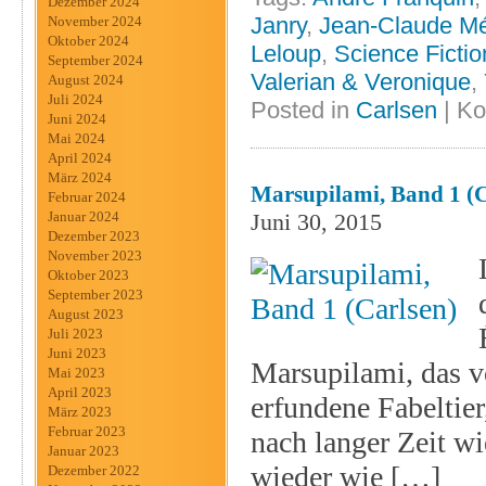
Dezember 2024
Janry
,
Jean-Claude Mé
November 2024
Oktober 2024
Leloup
,
Science Fictio
September 2024
Valerian & Veronique
,
August 2024
Juli 2024
Posted in
Carlsen
|
Ko
Juni 2024
Mai 2024
April 2024
März 2024
Marsupilami, Band 1 (C
Februar 2024
Juni 30, 2015
Januar 2024
Dezember 2023
November 2023
Oktober 2023
September 2023
August 2023
Juli 2023
Juni 2023
Marsupilami, das v
Mai 2023
April 2023
erfundene Fabeltier
März 2023
Februar 2023
nach langer Zeit wi
Januar 2023
wieder wie […]
Dezember 2022