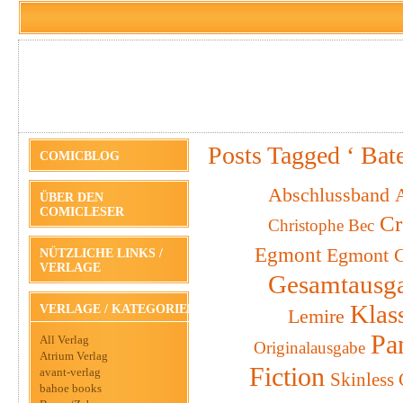
Posts Tagged ‘ Bat
COMICBLOG
Abschlussband
A
ÜBER DEN
COMICLESER
Cr
Christophe Bec
Egmont
Egmont C
NÜTZLICHE LINKS /
VERLAGE
Gesamtausg
Klas
VERLAGE / KATEGORIEN
Lemire
Pa
All Verlag
Originalausgabe
Atrium Verlag
Fiction
avant-verlag
Skinless
bahoe books