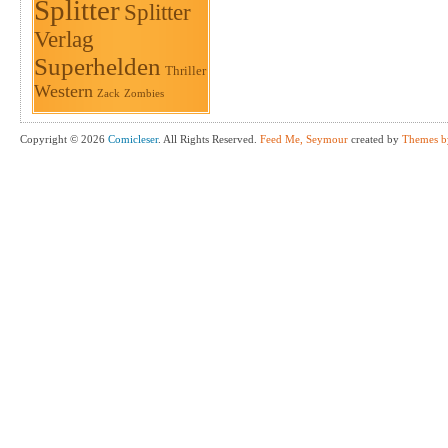
Splitter
Splitter
Verlag
Superhelden
Thriller
Western
Zack
Zombies
Copyright © 2026
Comicleser
. All Rights Reserved.
Feed Me, Seymour
created by
Themes b