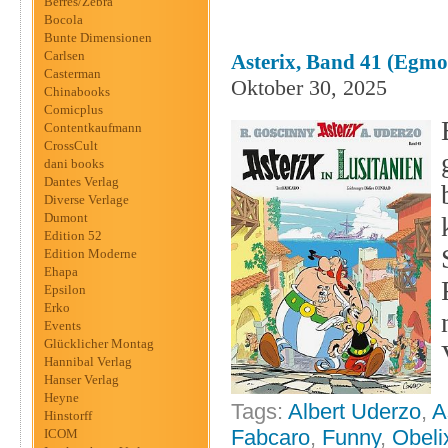
Berres/Zebra
Bocola
Bunte Dimensionen
Carlsen
Asterix, Band 41 (Egmo
Casterman
Oktober 30, 2025
Chinabooks
Comicplus
Contentkaufmann
CrossCult
dani books
Dantes Verlag
Diverse Verlage
Dumont
Edition 52
Edition Moderne
Ehapa
Epsilon
Erko
Events
Glücklicher Montag
Hannibal Verlag
Hanser Verlag
Heyne
Tags:
Albert Uderzo
,
A
Hinstorff
Fabcaro
,
Funny
,
Obeli
ICOM