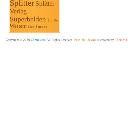
Splitter
Splitter
Verlag
Superhelden
Thriller
Western
Zack
Zombies
Copyright © 2026
Comicleser
. All Rights Reserved.
Feed Me, Seymour
created by
Themes b