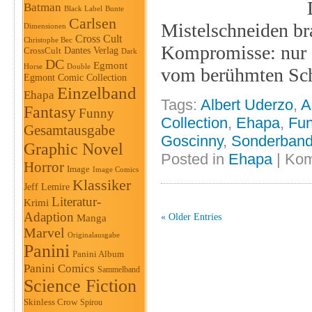
Batman
Black Label
Bunte
Carlsen
Mistelschneiden bra
Dimensionen
Cross Cult
Christophe Bec
Kompromisse: nur d
Dantes Verlag
CrossCult
Dark
DC
Egmont
Horse
Double
vom berühmten Schm
Egmont Comic Collection
Einzelband
Ehapa
Tags:
Albert Uderzo
,
A
Fantasy
Funny
Collection
,
Ehapa
,
Fu
Gesamtausgabe
Goscinny
,
Sonderban
Graphic Novel
Posted in
Ehapa
|
Kom
Horror
Image
Image Comics
Klassiker
Jeff Lemire
Literatur-
Krimi
Adaption
Manga
« Older Entries
Marvel
Originalausgabe
Panini
Panini Album
Panini Comics
Sammelband
Science Fiction
Skinless Crow
Spirou