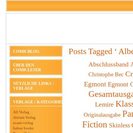
Posts Tagged ‘ Alb
COMICBLOG
Abschlussband
A
ÜBER DEN
COMICLESER
Cr
Christophe Bec
Egmont
Egmont C
NÜTZLICHE LINKS /
VERLAGE
Gesamtausg
Klas
VERLAGE / KATEGORIEN
Lemire
Pa
All Verlag
Originalausgabe
Atrium Verlag
Fiction
avant-verlag
Skinless
bahoe books