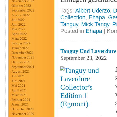
November 2022
Oktober 2022
Tags:
Albert Uderzo
,
D
September 2022
August 2022
Collection
,
Ehapa
,
Ge
Juli 2022
Tanguy
,
Mick Tangy
,
P
Juni 2022
Mai 2022
Posted in
Ehapa
|
Kom
April 2022
März 2022
Februar 2022
Januar 2022
Tanguy Und Laverdure C
Dezember 2021
September 23, 2022
November 2021
Oktober 2021
September 2021
August 2021
Juli 2021
Juni 2021
Mai 2021
April 2021
März 2021
Februar 2021
Januar 2021
Dezember 2020
November 2020