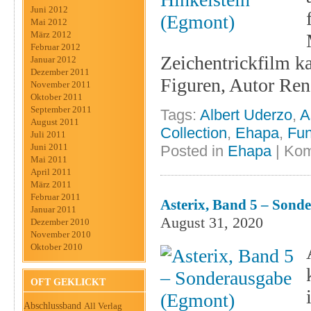
Juni 2012
Mai 2012
März 2012
Februar 2012
Zeichentrickfilm k
Januar 2012
Dezember 2011
Figuren, Autor Ren
November 2011
Oktober 2011
September 2011
Tags:
Albert Uderzo
,
A
August 2011
Collection
,
Ehapa
,
Fu
Juli 2011
Juni 2011
Posted in
Ehapa
|
Kom
Mai 2011
April 2011
März 2011
Februar 2011
Asterix, Band 5 – Sond
Januar 2011
August 31, 2020
Dezember 2010
November 2010
Oktober 2010
OFT GEKLICKT
Abschlussband
All Verlag