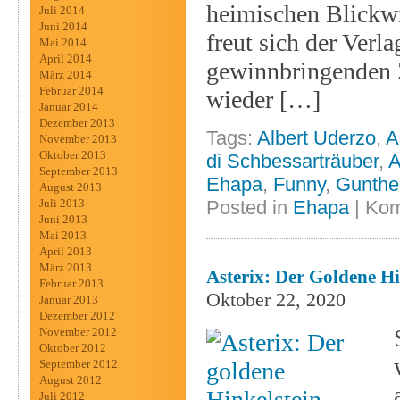
heimischen Blickwi
Juli 2014
Juni 2014
freut sich der Verl
Mai 2014
April 2014
gewinnbringenden 
März 2014
Februar 2014
wieder […]
Januar 2014
Dezember 2013
Tags:
Albert Uderzo
,
A
November 2013
Oktober 2013
di Schbessarträuber
,
A
September 2013
Ehapa
,
Funny
,
Gunthe
August 2013
Posted in
Ehapa
|
Kom
Juli 2013
Juni 2013
Mai 2013
April 2013
März 2013
Asterix: Der Goldene H
Februar 2013
Oktober 22, 2020
Januar 2013
Dezember 2012
November 2012
Oktober 2012
September 2012
August 2012
Juli 2012