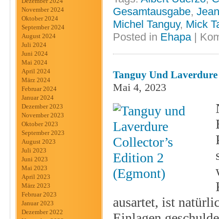
Dezember 2024
Gesamtausgabe
,
Jean
November 2024
Oktober 2024
Michel Tanguy
,
Mick T
September 2024
Posted in
Ehapa
|
Kom
August 2024
Juli 2024
Juni 2024
Mai 2024
April 2024
Tanguy Und Laverdure C
März 2024
Mai 4, 2023
Februar 2024
Januar 2024
Dezember 2023
November 2023
Oktober 2023
September 2023
August 2023
Juli 2023
Juni 2023
Mai 2023
April 2023
März 2023
Februar 2023
ausartet, ist natür
Januar 2023
Dezember 2022
Einlagen geschulde