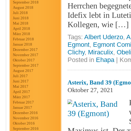
September 2018
Herrchen begegnete
August 2018
Idefix lebt in Lute
Juli 2018
Juni 2018
Kollegen, wie […]
Mai 2018
April 2018
März 2018
Tags:
Albert Uderzo
,
A
Februar 2018
Egmont
,
Egmont Comic
Januar 2018
Dezember 2017
Clichy
,
Miraculix
,
Obel
November 2017
Posted in
Ehapa
|
Kom
Oktober 2017
September 2017
August 2017
Juli 2017
Asterix, Band 39 (Egmo
Juni 2017
Mai 2017
Oktober 27, 2021
April 2017
März 2017
Februar 2017
Januar 2017
Dezember 2016
November 2016
Oktober 2016
Maximus ist. Der z
September 2016