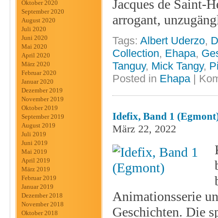
Jacques de Saint-Hé
Oktober 2020
September 2020
arrogant, unzugäng
August 2020
Juli 2020
Juni 2020
Tags:
Albert Uderzo
,
D
Mai 2020
Collection
,
Ehapa
,
Ge
April 2020
Tanguy
,
Mick Tangy
,
P
März 2020
Februar 2020
Posted in
Ehapa
|
Kom
Januar 2020
Dezember 2019
November 2019
Oktober 2019
Idefix, Band 1 (Egmont
September 2019
August 2019
März 22, 2022
Juli 2019
Juni 2019
Mai 2019
April 2019
März 2019
Februar 2019
Januar 2019
Animationsserie un
Dezember 2018
November 2018
Geschichten. Die sp
Oktober 2018