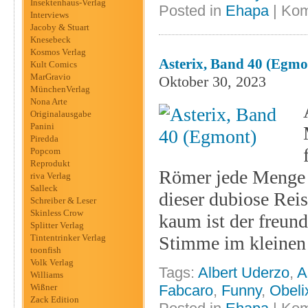
Insektenhaus-Verlag
Posted in
Ehapa
|
Kom
Interviews
Jacoby & Stuart
Knesebeck
Kosmos Verlag
Asterix, Band 40 (Egmo
Kult Comics
MarGravio
Oktober 30, 2023
MünchenVerlag
Nona Arte
Originalausgabe
Panini
Piredda
Popcom
Reprodukt
Römer jede Menge 
riva Verlag
Salleck
dieser dubiose Rei
Schreiber & Leser
Skinless Crow
kaum ist der freun
Splitter Verlag
Tintentrinker Verlag
Stimme im kleinen 
toonfish
Volk Verlag
Tags:
Albert Uderzo
,
A
Williams
Wißner
Fabcaro
,
Funny
,
Obeli
Zack Edition