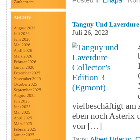
Posted in
Ehapa
|
Kom
Zauberstern
ARCHIV
Tanguy Und Laverdure C
August 2026
Juli 26, 2023
Juli 2026
Juni 2026
Mai 2026
April 2026
März 2026
Februar 2026
Januar 2026
Dezember 2025
November 2025
Oktober 2025
September 2025
August 2025
Juli 2025
vielbeschäftigt am
Juni 2025
Mai 2025
eben noch Asterix u
April 2025
von […]
März 2025
Februar 2025
Januar 2025
Tags:
Albert Uderzo
,
C