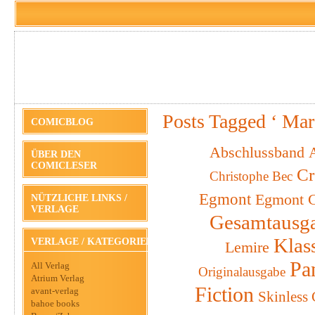
Posts Tagged ‘ Mar
COMICBLOG
Abschlussband
A
ÜBER DEN
COMICLESER
Cr
Christophe Bec
Egmont
Egmont C
NÜTZLICHE LINKS /
VERLAGE
Gesamtausg
Klas
VERLAGE / KATEGORIEN
Lemire
Pa
All Verlag
Originalausgabe
Atrium Verlag
Fiction
avant-verlag
Skinless
bahoe books