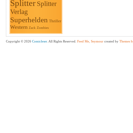
Splitter
Splitter
Verlag
Superhelden
Thriller
Western
Zack
Zombies
Copyright © 2026
Comicleser
. All Rights Reserved.
Feed Me, Seymour
created by
Themes b