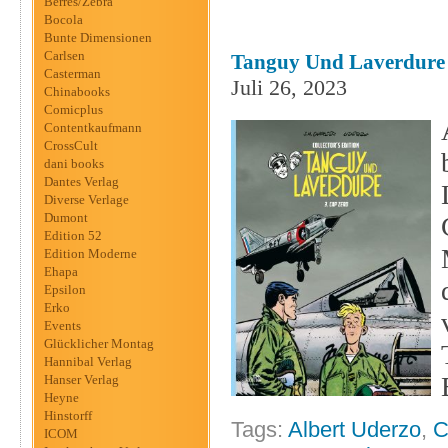
Berres/Zebra
Bocola
Bunte Dimensionen
Carlsen
Tanguy Und Laverdure C
Casterman
Juli 26, 2023
Chinabooks
Comicplus
Contentkaufmann
CrossCult
dani books
Dantes Verlag
Diverse Verlage
Dumont
Edition 52
Edition Moderne
Ehapa
Epsilon
Erko
Events
Glücklicher Montag
Hannibal Verlag
Hanser Verlag
Heyne
Hinstorff
Tags:
Albert Uderzo
,
C
ICOM