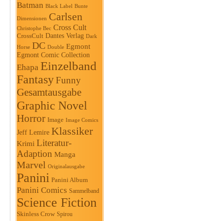
Batman
Black Label
Bunte
Carlsen
Dimensionen
Cross Cult
Christophe Bec
Dantes Verlag
CrossCult
Dark
DC
Egmont
Horse
Double
Egmont Comic Collection
Einzelband
Ehapa
Fantasy
Funny
Gesamtausgabe
Graphic Novel
Horror
Image
Image Comics
Klassiker
Jeff Lemire
Literatur-
Krimi
Adaption
Manga
Marvel
Originalausgabe
Panini
Panini Album
Panini Comics
Sammelband
Science Fiction
Skinless Crow
Spirou