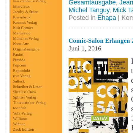
Gesamtausgabe
,
Jean
Insektenhaus-Verlag
Interviews
Michel Tanguy
,
Mick T
Jacoby & Stuart
Posted in
Ehapa
|
Kom
Knesebeck
Kosmos Verlag
Kult Comics
MarGravio
MünchenVerlag
Comic-Salon Erlangen 
Nona Arte
Juni 1, 2016
Originalausgabe
Panini
Piredda
Popcom
Reprodukt
riva Verlag
Salleck
Schreiber & Leser
Skinless Crow
Splitter Verlag
Tintentrinker Verlag
toonfish
Volk Verlag
Williams
Wißner
Zack Edition