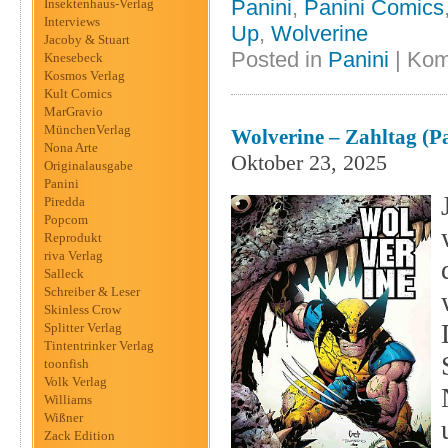
Panini
,
Panini Comics
Insektenhaus-Verlag
Interviews
Up
,
Wolverine
Jacoby & Stuart
Posted in
Panini
|
Kom
Knesebeck
Kosmos Verlag
Kult Comics
MarGravio
MünchenVerlag
Wolverine – Zahltag (P
Nona Arte
Oktober 23, 2025
Originalausgabe
Panini
Piredda
Popcom
Reprodukt
riva Verlag
Salleck
Schreiber & Leser
Skinless Crow
Splitter Verlag
Tintentrinker Verlag
toonfish
Volk Verlag
Williams
Wißner
Zack Edition