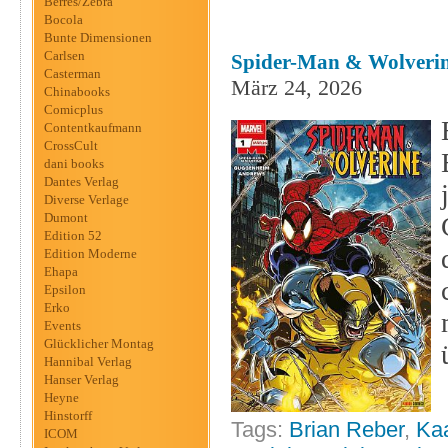
Berres/Zebra
Bocola
Bunte Dimensionen
Carlsen
Spider-Man & Wolverine
Casterman
März 24, 2026
Chinabooks
Comicplus
Contentkaufmann
CrossCult
dani books
Dantes Verlag
Diverse Verlage
Dumont
Edition 52
Edition Moderne
Ehapa
Epsilon
Erko
Events
Glücklicher Montag
Hannibal Verlag
Hanser Verlag
Heyne
Hinstorff
Tags:
Brian Reber
,
Ka
ICOM