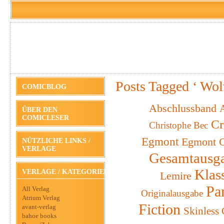
Posts Tagged ‘ Wol
COMICBLOG
Abschlussband
A
ÜBER DEN
COMICLESER
Cr
Christophe Bec
Egmont
Egmont C
NÜTZLICHE LINKS /
VERLAGE
Gesamtausg
Klas
VERLAGE / KATEGORIEN
Lemire
Pa
All Verlag
Originalausgabe
Atrium Verlag
Fiction
avant-verlag
Skinless
bahoe books