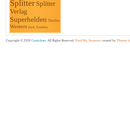
Splitter
Splitter
Verlag
Superhelden
Thriller
Western
Zack
Zombies
Copyright © 2026
Comicleser
. All Rights Reserved.
Feed Me, Seymour
created by
Themes b