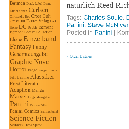
Batman
natürlich Reed Ric
Black Label
Bunte
Carlsen
Dimensionen
Cross Cult
Tags:
Charles Soule
,
Christophe Bec
Dantes Verlag
CrossCult
Dark
Panini
,
Steve McNive
DC
Egmont
Horse
Double
Posted in
Panini
|
Kom
Egmont Comic Collection
Einzelband
Ehapa
Fantasy
Funny
Gesamtausgabe
« Older Entries
Graphic Novel
Horror
Image
Image Comics
Klassiker
Jeff Lemire
Literatur-
Krimi
Adaption
Manga
Marvel
Originalausgabe
Panini
Panini Album
Panini Comics
Sammelband
Science Fiction
Skinless Crow
Spirou