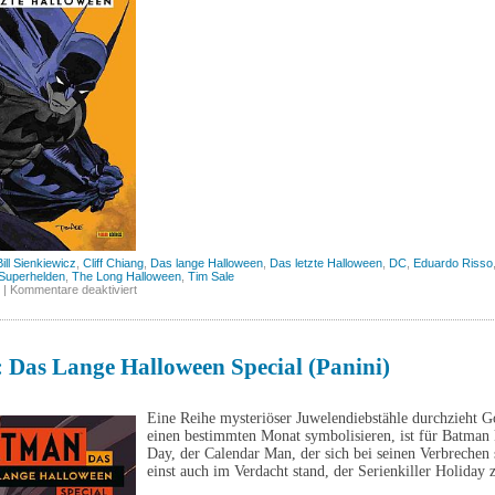
Bill Sienkiewicz
,
Cliff Chiang
,
Das lange Halloween
,
Das letzte Halloween
,
DC
,
Eduardo Risso
Superhelden
,
The Long Halloween
,
Tim Sale
für
|
Kommentare deaktiviert
Batman:
Das
letzte
Halloween,
Band
 Das Lange Halloween Special (Panini)
1
(Panini)
Eine Reihe mysteriöser Juwelendiebstähle durchzieht G
einen bestimmten Monat symbolisieren, ist für Batman k
Day, der Calendar Man, der sich bei seinen Verbrechen 
einst auch im Verdacht stand, der Serienkiller Holiday 