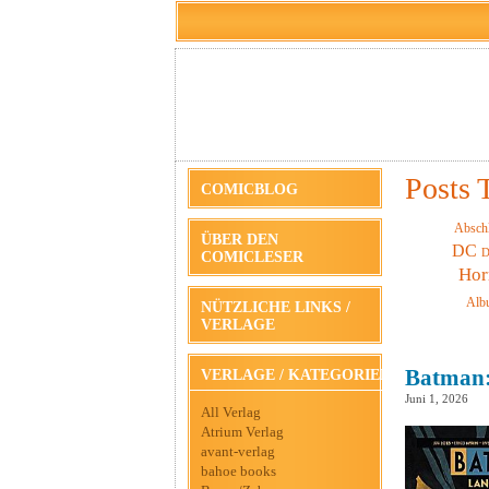
Posts 
COMICBLOG
Absch
ÜBER DEN
DC
D
COMICLESER
Hor
Alb
NÜTZLICHE LINKS /
VERLAGE
Batman: 
VERLAGE / KATEGORIEN
Juni 1, 2026
All Verlag
Atrium Verlag
avant-verlag
bahoe books