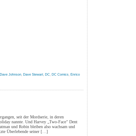
Dave Johnson
,
Dave Stewart
,
DC
,
DC Comics
,
Enrico
ergangen, seit der Mordserie, in deren
 Holiday nannte. Und Harvey „Two-Face“ Dent
Batman und Robin bleiben also wachsam und
etzte Überlebende seiner […]