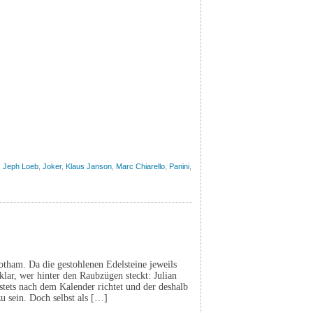
,
Jeph Loeb
,
Joker
,
Klaus Janson
,
Marc Chiarello
,
Panini
,
otham. Da die gestohlenen Edelsteine jeweils
lar, wer hinter den Raubzügen steckt: Julian
stets nach dem Kalender richtet und der deshalb
zu sein. Doch selbst als […]