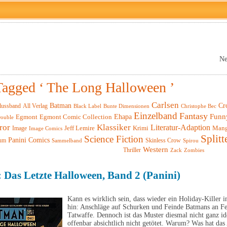
Ne
Tagged ‘ The Long Halloween ’
Carlsen
Batman
Cr
lussband
All Verlag
Black Label
Christophe Bec
Bunte Dimensionen
Einzelband
Fantasy
Funn
Ehapa
Egmont
Egmont Comic Collection
ouble
ror
Klassiker
Literatur-Adaption
Krimi
Man
Image
Jeff Lemire
Image Comics
Splitt
Science Fiction
Panini Comics
um
Skinless Crow
Sammelband
Spirou
Western
Thriller
Zack
Zombies
Das Letzte Halloween, Band 2 (Panini)
Kann es wirklich sein, dass wieder ein Holiday-Killer i
hin: Anschläge auf Schurken und Feinde Batmans an Fei
Tatwaffe. Dennoch ist das Muster diesmal nicht ganz i
offenbar absichtlich nicht getötet. Warum? Was hat d