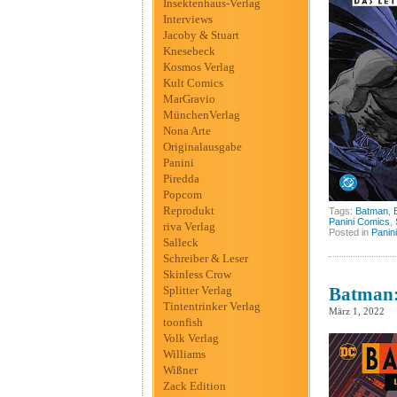
Insektenhaus-Verlag
Interviews
Jacoby & Stuart
Knesebeck
Kosmos Verlag
Kult Comics
MarGravio
MünchenVerlag
Nona Arte
Originalausgabe
Panini
Piredda
Popcom
Reprodukt
Tags:
Batman
,
Panini Comics
,
riva Verlag
Posted in
Panini
Salleck
Schreiber & Leser
Skinless Crow
Splitter Verlag
Batman:
Tintentrinker Verlag
März 1, 2022
toonfish
Volk Verlag
Williams
Wißner
Zack Edition