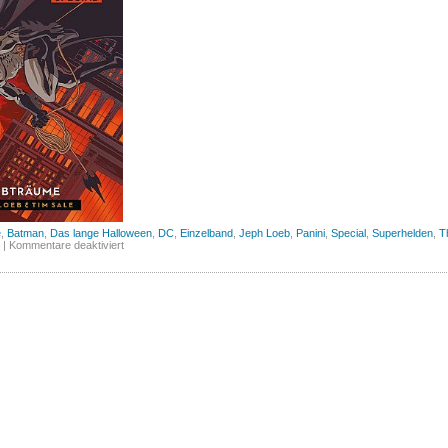
e
,
Batman
,
Das lange Halloween
,
DC
,
Einzelband
,
Jeph Loeb
,
Panini
,
Special
,
Superhelden
,
T
für
|
Kommentare deaktiviert
Batman:
Das
lange
Halloween
Special
(Panini)