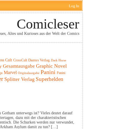
Log In
Comicleser
ues, Altes und Kurioses aus der Welt der Comics
oss Cult
CrossCult
Dantes Verlag
Dark Horse
Graphic Novel
Gesamtausgabe
y
Panini
Marvel
ga
Panini
Originalausgabe
er
Superhelden
Splitter Verlag
n Gotham unterwegs ist? Vieles deutet darauf
ertagen, dazu mit der charakteristischen
dentisch. Die Schurken werden nur verwundet,
as Arkham Asylum damit zu tun? […]