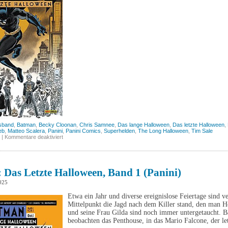
sband
,
Batman
,
Becky Cloonan
,
Chris Samnee
,
Das lange Halloween
,
Das letzte Halloween
,
eb
,
Matteo Scalera
,
Panini
,
Panini Comics
,
Superhelden
,
The Long Halloween
,
Tim Sale
für
|
Kommentare deaktiviert
Batman:
Das
letzte
Halloween,
Band
Das Letzte Halloween, Band 1 (Panini)
2
(Panini)
025
Etwa ein Jahr und diverse ereignislose Feiertage sind v
Mittelpunkt die Jagd nach dem Killer stand, den man
und seine Frau Gilda sind noch immer untergetaucht. 
beobachten das Penthouse, in das Mario Falcone, der l