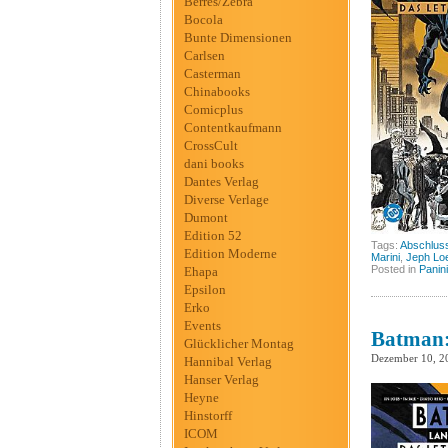
Berres/Zebra
Bocola
Bunte Dimensionen
Carlsen
Casterman
Chinabooks
Comicplus
Contentkaufmann
CrossCult
dani books
Dantes Verlag
Diverse Verlage
Dumont
Edition 52
Tags:
Abschlus
Edition Moderne
Marini
,
Jeph Lo
Posted in
Panini
Ehapa
Epsilon
Erko
Events
Batman: 
Glücklicher Montag
Dezember 10, 2
Hannibal Verlag
Hanser Verlag
Heyne
Hinstorff
ICOM