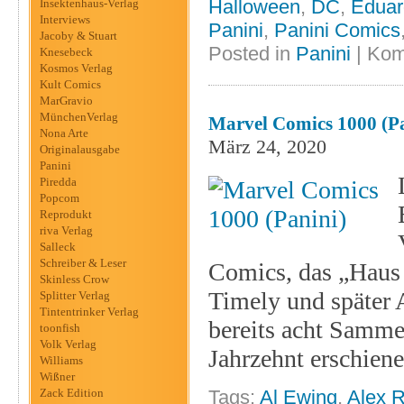
Halloween
,
DC
,
Eduar
Insektenhaus-Verlag
Interviews
Panini
,
Panini Comics
Jacoby & Stuart
Posted in
Panini
|
Kom
Knesebeck
Kosmos Verlag
Kult Comics
MarGravio
MünchenVerlag
Marvel Comics 1000 (Pa
Nona Arte
März 24, 2020
Originalausgabe
Panini
Piredda
Popcom
Reprodukt
riva Verlag
Salleck
Schreiber & Leser
Comics, das „Haus 
Skinless Crow
Timely und später A
Splitter Verlag
Tintentrinker Verlag
bereits acht Samme
toonfish
Volk Verlag
Jahrzehnt erschiene
Williams
Wißner
Zack Edition
Tags:
Al Ewing
,
Alex 