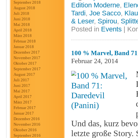
September 2018
Edition Moderne
,
Elen
August 2018
Tardi
,
Joe Sacco
,
Klau
Juli 2018
Juni 2018
& Leser
,
Spirou
,
Splitt
Mai 2018
Posted in
Events
|
Kom
April 2018
März 2018
Februar 2018
Januar 2018
100 % Marvel, Band 71:
Dezember 2017
November 2017
Februar 24, 2014
Oktober 2017
September 2017
August 2017
Juli 2017
Juni 2017
Mai 2017
April 2017
März 2017
Februar 2017
Januar 2017
Dezember 2016
Und das, kurz bevor
November 2016
Oktober 2016
letzte große Story
September 2016