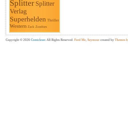
Splitter
Splitter
Verlag
Superhelden
Thriller
Western
Zack
Zombies
Copyright © 2026
Comicleser
. All Rights Reserved.
Feed Me, Seymour
created by
Themes b