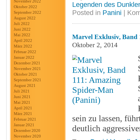
November 2022
Legenden des Dunklen
Oktober 2022
Posted in
Panini
|
Kom
September 2022
August 2022
Juli 2022
Juni 2022
Mai 2022
Marvel Exklusiv, Band 
April 2022
Oktober 2, 2014
März 2022
Februar 2022
Januar 2022
Dezember 2021
November 2021
Oktober 2021
September 2021
August 2021
Juli 2021
Juni 2021
Mai 2021
April 2021
März 2021
sein zu lassen, fü
Februar 2021
Januar 2021
deutlich aggressiv
Dezember 2020
November 2020