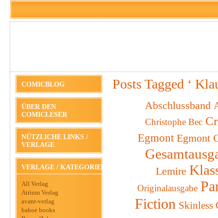
Posts Tagged ‘ Kla
COMICBLOG
Abschlussband
A
ÜBER DEN
COMICLESER
Cr
Christophe Bec
Egmont
Egmont C
NÜTZLICHE LINKS /
VERLAGE
Gesamtausg
Klas
VERLAGE / KATEGORIEN
Lemire
Pa
All Verlag
Originalausgabe
Atrium Verlag
Fiction
avant-verlag
Skinless
bahoe books