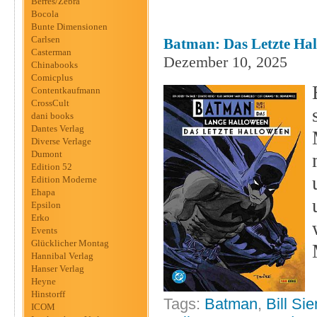
Berres/Zebra
Bocola
Bunte Dimensionen
Carlsen
Batman: Das Letzte Hal
Casterman
Dezember 10, 2025
Chinabooks
Comicplus
Contentkaufmann
CrossCult
dani books
Dantes Verlag
Diverse Verlage
Dumont
Edition 52
Edition Moderne
Ehapa
Epsilon
Erko
Events
Glücklicher Montag
Hannibal Verlag
Hanser Verlag
Heyne
Hinstorff
Tags:
Batman
,
Bill Si
ICOM