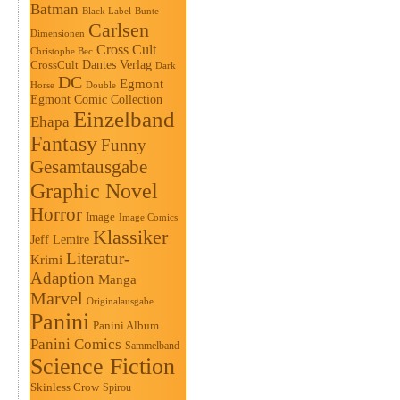
Batman
Black Label
Bunte
Carlsen
Dimensionen
Cross Cult
Christophe Bec
Dantes Verlag
CrossCult
Dark
DC
Egmont
Horse
Double
Egmont Comic Collection
Einzelband
Ehapa
Fantasy
Funny
Gesamtausgabe
Graphic Novel
Horror
Image
Image Comics
Klassiker
Jeff Lemire
Literatur-
Krimi
Adaption
Manga
Marvel
Originalausgabe
Panini
Panini Album
Panini Comics
Sammelband
Science Fiction
Skinless Crow
Spirou