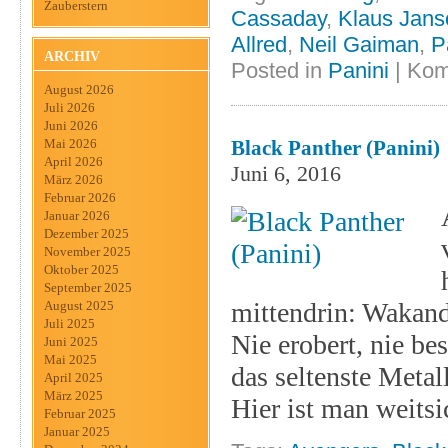
Zauberstern
Cassaday
,
Klaus Jans
Allred
,
Neil Gaiman
,
P
ARCHIV
Posted in
Panini
|
Kom
August 2026
Juli 2026
Juni 2026
Black Panther (Panini)
Mai 2026
April 2026
Juni 6, 2016
März 2026
Februar 2026
Januar 2026
Dezember 2025
November 2025
Oktober 2025
September 2025
mittendrin: Wakand
August 2025
Juli 2025
Nie erobert, nie bes
Juni 2025
Mai 2025
das seltenste Metal
April 2025
März 2025
Hier ist man weitsi
Februar 2025
Januar 2025