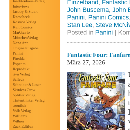
Einzelband
,
Fantastic
Insektenhaus-Verlag
Interviews
John Buscema
,
John 
Jacoby & Stuart
Panini
,
Panini Comics
Knesebeck
Kosmos Verlag
Stan Lee
,
Steve McNi
Kult Comics
Posted in
Panini
|
Kom
MarGravio
MünchenVerlag
Nona Arte
Originalausgabe
Panini
Fantastic Four: Fanfare
Piredda
März 27, 2026
Popcom
Reprodukt
riva Verlag
Salleck
Schreiber & Leser
Skinless Crow
Splitter Verlag
Tintentrinker Verlag
toonfish
Volk Verlag
Williams
Wißner
Zack Edition