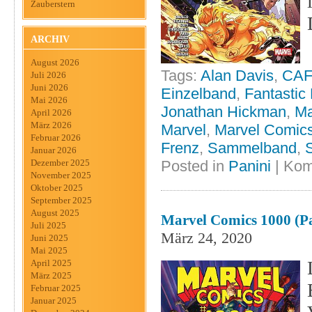
Zauberstern
ARCHIV
August 2026
Tags:
Alan Davis
,
CA
Juli 2026
Juni 2026
Einzelband
,
Fantastic
Mai 2026
Jonathan Hickman
,
Ma
April 2026
März 2026
Marvel
,
Marvel Comic
Februar 2026
Frenz
,
Sammelband
,
S
Januar 2026
Posted in
Panini
|
Kom
Dezember 2025
November 2025
Oktober 2025
September 2025
August 2025
Marvel Comics 1000 (Pa
Juli 2025
März 24, 2020
Juni 2025
Mai 2025
April 2025
März 2025
Februar 2025
Januar 2025