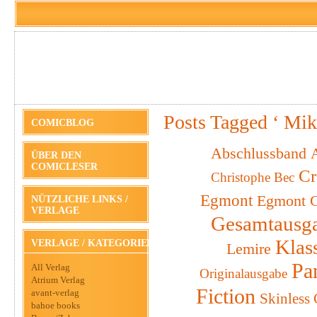
Posts Tagged ‘ Mik
COMICBLOG
Abschlussband
A
ÜBER DEN
COMICLESER
Cr
Christophe Bec
Egmont
Egmont C
NÜTZLICHE LINKS /
VERLAGE
Gesamtausg
Klas
VERLAGE / KATEGORIEN
Lemire
Pa
All Verlag
Originalausgabe
Atrium Verlag
Fiction
avant-verlag
Skinless
bahoe books