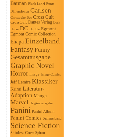
Batman
Black Label
Bunte
Carlsen
Dimensionen
Cross Cult
Christophe Bec
Dantes Verlag
CrossCult
Dark
DC
Egmont
Horse
Double
Egmont Comic Collection
Einzelband
Ehapa
Fantasy
Funny
Gesamtausgabe
Graphic Novel
Horror
Image
Image Comics
Klassiker
Jeff Lemire
Literatur-
Krimi
Adaption
Manga
Marvel
Originalausgabe
Panini
Panini Album
Panini Comics
Sammelband
Science Fiction
Skinless Crow
Spirou