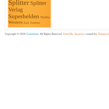
Splitter
Splitter
Verlag
Superhelden
Thriller
Western
Zack
Zombies
Copyright © 2026
Comicleser
. All Rights Reserved.
Feed Me, Seymour
created by
Themes b