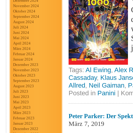
Dezember 2024
November 2024
Oktober 2024
September 2024
August 2024
Juli 2024
Juni 2024
Mai 2024
April 2024
März 2024
Februar 2024
Januar 2024
Dezember 2023
Tags:
Al Ewing
,
Alex 
November 2023
Oktober 2023
Cassaday
,
Klaus Jans
September 2023
Allred
,
Neil Gaiman
,
P
August 2023
Juli 2023
Posted in
Panini
|
Kom
Juni 2023
Mai 2023
April 2023
März 2023
Peter Parker: Der Spek
Februar 2023
März 7, 2019
Januar 2023
Dezember 2022