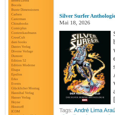
Berres/Zebra
Bocola
Bunte Dimensionen
Carlsen
Silver Surfer Anthologi
Casterman
Mai 18, 2026
Chinabooks
Comicplus
Contentkaufmann
CrossCult
dani books
Dantes Verlag
Diverse Verlage
Dumont
Edition 52
Edition Moderne
Ehapa
Epsilon
Erko
Events
Glücklicher Montag
Hannibal Verlag
Hanser Verlag
Heyne
Hinstorff
Tags:
André Lima Araú
ICOM